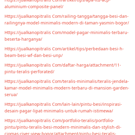
aluminium-composite-panel/
Https://jualkanopitralis Com/railing-tangga/tangga-besi-dan-
railingnya-model-minimalis-modern-di-taman-yasmin-bogor/
Https://jualkanopitralis Com/model-pagar-minimalis-terbaru-
beserta-harganya/
Https://jualkanopitralis Com/artikel/tips/perbedaan-besi-h-
beam-besi-wf-dan-besi-unp/
Https://jualkanopitralis Com/daftar-harga/attachment/11-
pintu-teralis-perforated/
Https://jualkanopitralis Com/teralis-minimalis/teralis-jendela-
kamar-model-minimalis-modern-terbaru-di-mansion-garden-
serua/
Https://jualkanopitralis Com/lain-lain/pintu-besi/inspirasi-
desain-pagar-lipat-minimalis-untuk-rumah-istimewa/
Https://jualkanopitralis Com/portfolio-teralis/portfolio-
pintu/pintu-teralis-besi-modern-minimalis-dan-stylish-di-
ciomas-river-view-bogor/attachment/pintu-besi-teralis-