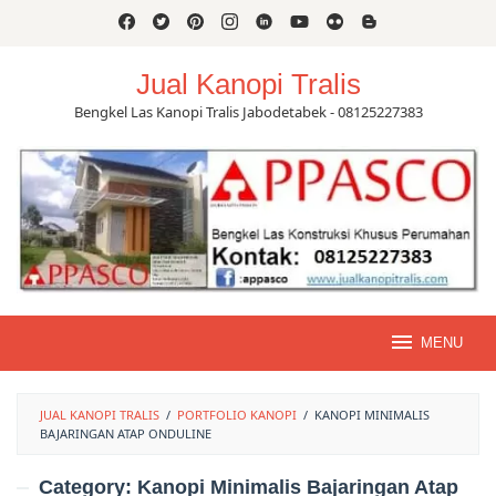
Skip
to
content
Jual Kanopi Tralis
Bengkel Las Kanopi Tralis Jabodetabek - 08125227383
MENU
JUAL KANOPI TRALIS
/
PORTFOLIO KANOPI
/
KANOPI MINIMALIS
BAJARINGAN ATAP ONDULINE
Category:
Kanopi Minimalis Bajaringan Atap