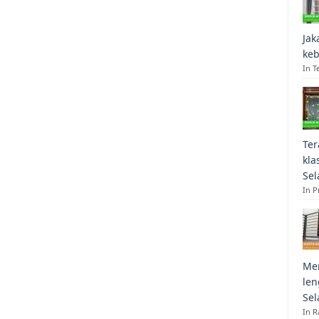
Jak
keb
In T
Ter
kla
Sel
In 
Mem
len
Sel
In R