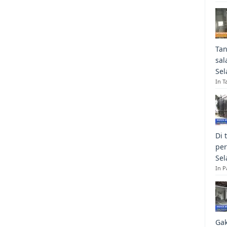
Tan
sal
Sel
In T
Di 
per
Sel
In 
Gak