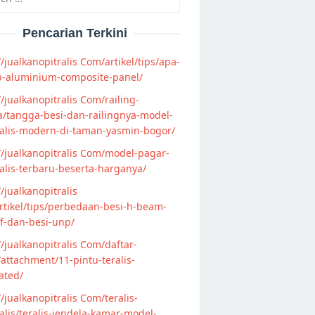
Pencarian Terkini
//jualkanopitralis Com/artikel/tips/apa-
p-aluminium-composite-panel/
//jualkanopitralis Com/railing-
/tangga-besi-dan-railingnya-model-
alis-modern-di-taman-yasmin-bogor/
//jualkanopitralis Com/model-pagar-
lis-terbaru-beserta-harganya/
//jualkanopitralis
tikel/tips/perbedaan-besi-h-beam-
f-dan-besi-unp/
//jualkanopitralis Com/daftar-
attachment/11-pintu-teralis-
ated/
//jualkanopitralis Com/teralis-
lis/teralis-jendela-kamar-model-