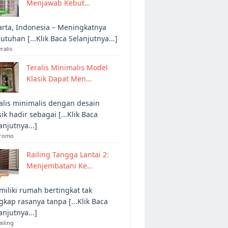
Menjawab Kebut…
arta, Indonesia – Meningkatnya
utuhan [...Klik Baca Selanjutnya...]
eralis
Teralis Minimalis Model
Klasik Dapat Men…
alis minimalis dengan desain
sik hadir sebagai [...Klik Baca
anjutnya...]
Promo
Railing Tangga Lantai 2:
Menjembatani Ke…
iliki rumah bertingkat tak
gkap rasanya tanpa [...Klik Baca
anjutnya...]
ailing