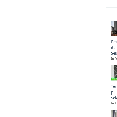
Bos
itu
Sel
In F
Ter
pil
Sel
In T