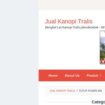
Skip
to
content
Jual Kanopi Tralis
Bengkel Las Kanopi Tralis Jabodetabek - 0
Home
About Us
Produk
JUAL KANOPI TRALIS
/
TUTUP POMPA AIR
Categ