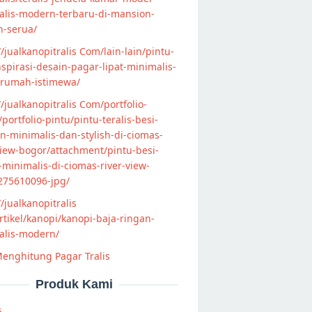
alis-modern-terbaru-di-mansion-
n-serua/
//jualkanopitralis Com/lain-lain/pintu-
nspirasi-desain-pagar-lipat-minimalis-
-rumah-istimewa/
//jualkanopitralis Com/portfolio-
s/portfolio-pintu/pintu-teralis-besi-
-minimalis-dan-stylish-di-ciomas-
view-bogor/attachment/pintu-besi-
s-minimalis-di-ciomas-river-view-
275610096-jpg/
//jualkanopitralis
tikel/kanopi/kanopi-baja-ringan-
alis-modern/
enghitung Pagar Tralis
Produk Kami