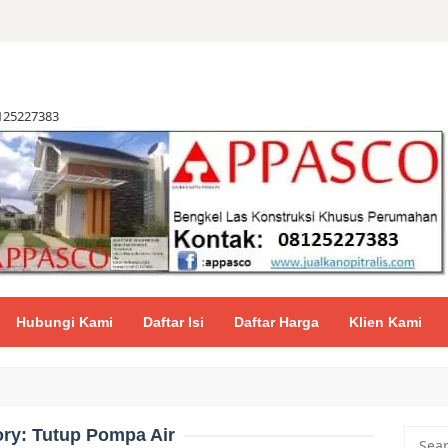
8125227383
Hubungi Kami
Daftar Isi
Daftar Harga
Klien Kami
ory:
Tutup Pompa Air
Searc