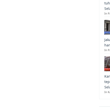
tuh
Sel
In 
Jak
han
In P
Kan
tep
Sel
In K