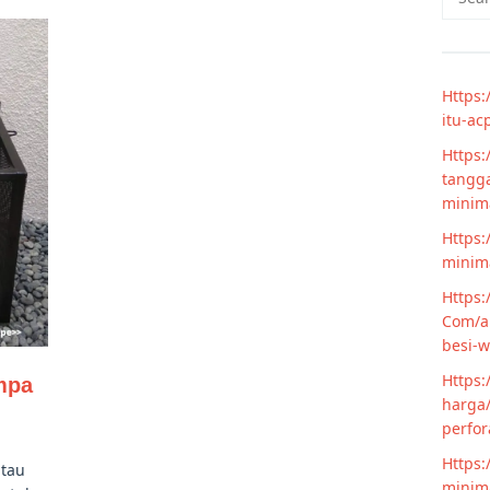
for:
Https:
itu-ac
Https:
tangga
minim
Https:
minima
Https:
Com/ar
besi-w
Https:
mpa
harga/
perfor
Https:
tau
minima