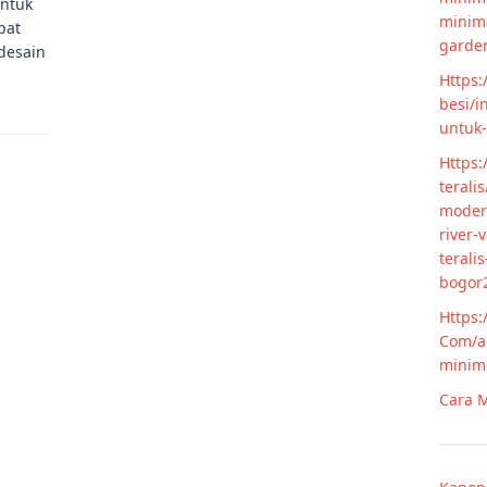
untuk
minim
pat
garde
 desain
Https:
besi/i
untuk
Https:
terali
modern
river-
terali
bogor
Https:
Com/ar
minim
Cara M