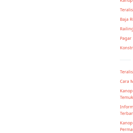
Kanop
Teralis
Baja 
Railin
Pagar
Konstr
Terali
Cara 
Kanopi
Temuk
Inform
Terba
Kanopi
Perma