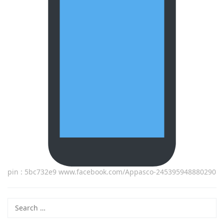
pin : 5bc732e9 www.facebook.com/Appasco-245395948880290
Search
for: