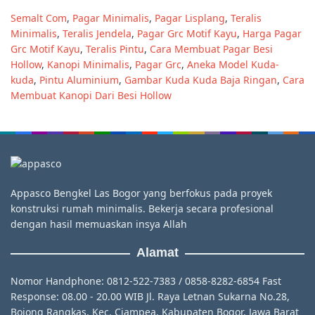
Semalt Com
,
Pagar Minimalis
,
Pagar Lisplang
,
Teralis
Minimalis
,
Teralis Jendela
,
Pagar Grc Motif Kayu
,
Harga Pagar
Grc Motif Kayu
,
Teralis Pintu
,
Cara Membuat Pagar Besi
Hollow
,
Kanopi Minimalis
,
Pagar Grc
,
Aneka Model Kuda-
kuda
,
Pintu Aluminium
,
Gambar Kuda Kuda Baja Ringan
,
Cara
Membuat Kanopi Dari Besi Hollow
Appasco Bengkel Las Bogor yang berfokus pada proyek
konstruksi rumah minimalis. Bekerja secara profesional
dengan hasil memuaskan insya Allah
Alamat
Nomor Handphone: 0812-522-7383 / 0858-8282-6854 Fast
Response: 08.00 - 20.00 WIB Jl. Raya Letnan Sukarna No.28,
Bojong Rangkas, Kec. Ciampea, Kabupaten Bogor, Jawa Barat