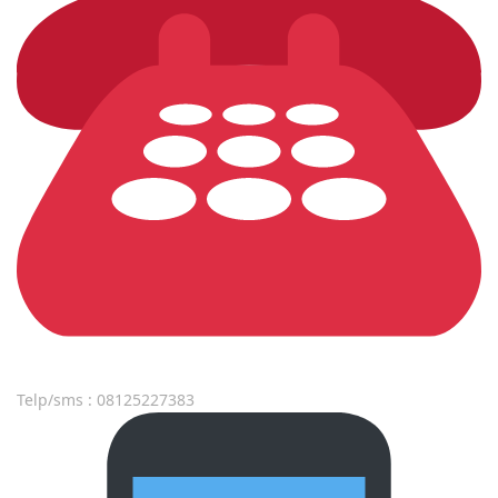
Telp/sms : 08125227383