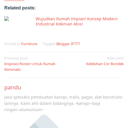
Related posts:
Wujudkan Rumah Impian! Konsep Modern
Industrial Kekinian Abis!
Posted in
Furniture
Tagged
Blogger
,
IFTTT
Post
Previous post
Next post
Inspirasi Roster Untuk Rumah
Kelebihan Cor Bondek
navigation
Minimalis
pandu
Jasa spesialis pembuatan kanopi, tralis, pagar, alat konstruksi
lainnya. Kami ahli dalam bidangnya.~kanopi~baja
ringan~alumunium~