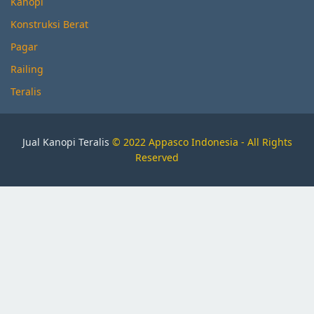
Kanopi
Konstruksi Berat
Pagar
Railing
Teralis
Jual Kanopi Teralis
© 2022 Appasco Indonesia - All Rights
Reserved