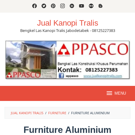
Skip
to
content
Jual Kanopi Tralis
Bengkel Las Kanopi Tralis Jabodetabek - 08125227383
MENU
JUAL KANOPI TRALIS
/
FURNITURE
/
FURNITURE ALUMINIUM
Furniture Aluminium