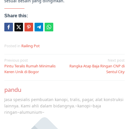
sesuai desain yang diinginkan.
Share this:
Posted in
Railing Pot
Post
Previous post
Next post
Pintu Teralis Rumah Minimalis
Rangka Atap Baja Ringan CNP di
navigation
Keren Unik di Bogor
Sentul City
pandu
Jasa spesialis pembuatan kanopi, tralis, pagar, alat konstruksi
lainnya. Kami ahli dalam bidangnya.~kanopi~baja
ringan~alumunium~