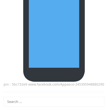
pin : 5bc732e9 www.facebook.com/Appasco-245395948880290
Search
for: