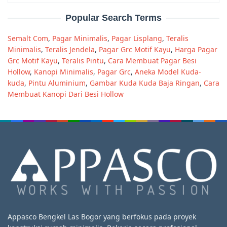
Popular Search Terms
Semalt Com
,
Pagar Minimalis
,
Pagar Lisplang
,
Teralis
Minimalis
,
Teralis Jendela
,
Pagar Grc Motif Kayu
,
Harga Pagar
Grc Motif Kayu
,
Teralis Pintu
,
Cara Membuat Pagar Besi
Hollow
,
Kanopi Minimalis
,
Pagar Grc
,
Aneka Model Kuda-
kuda
,
Pintu Aluminium
,
Gambar Kuda Kuda Baja Ringan
,
Cara
Membuat Kanopi Dari Besi Hollow
Appasco Bengkel Las Bogor yang berfokus pada proyek