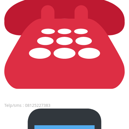
Telp/sms : 08125227383