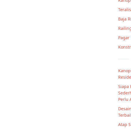
Kanop
Teralis
Baja 
Railin
Pagar
Konstr
Kanop
Resid
Siapa 
Seder
Perlu 
Desai
Terbai
Atap 