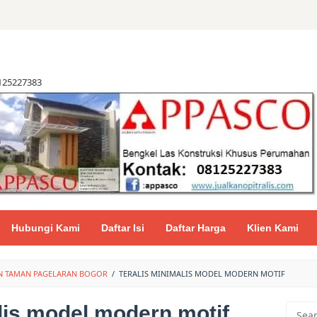
8125227383
Hubungi Kami
Daftar Isi
Daftar Harga
Klien Kami
AN TAMAN PAGELARAN BOGOR
/
TERALIS MINIMALIS MODEL MODERN MOTIF
alis model modern motif
Searc