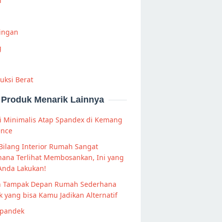
i
Ringan
g
uksi Berat
Produk Menarik Lainnya
i Minimalis Atap Spandex di Kemang
ence
Bilang Interior Rumah Sangat
hana Terlihat Membosankan, Ini yang
Anda Lakukan!
n Tampak Depan Rumah Sederhana
k yang bisa Kamu Jadikan Alternatif
Spandek