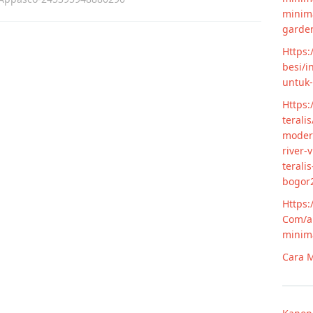
minim
garde
Https:
besi/i
untuk
Https:
terali
modern
river-
terali
bogor
Https:
Com/ar
minim
Cara M