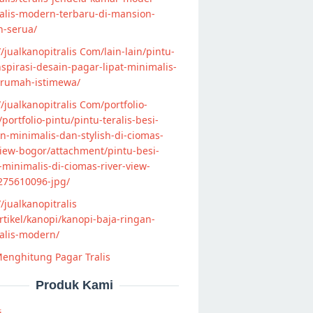
alis-modern-terbaru-di-mansion-
n-serua/
//jualkanopitralis Com/lain-lain/pintu-
nspirasi-desain-pagar-lipat-minimalis-
-rumah-istimewa/
//jualkanopitralis Com/portfolio-
s/portfolio-pintu/pintu-teralis-besi-
-minimalis-dan-stylish-di-ciomas-
view-bogor/attachment/pintu-besi-
s-minimalis-di-ciomas-river-view-
275610096-jpg/
//jualkanopitralis
tikel/kanopi/kanopi-baja-ringan-
alis-modern/
enghitung Pagar Tralis
Produk Kami