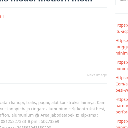
for:
Https:
itu-ac
Https:
tangga
minim
Https:
minima
Next Image
Https:
Com/ar
besi-w
Https:
atan kanopi, tralis, pagar, alat konstruksi lainnya. Kami
harga/
ya.~kanopi~baja ringan~alumunium~ 🔩 kontruksi besi,
perfor
laffon, alumunium 🏠 Area Jabodetabek ☎️Telp/sms :
Https:
 08125227383 📱pin : 5bc732e9
minima
Appasco-245395948880290