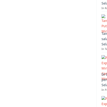
Sel
In R
Tan
sal
Sel
In T
Di 
per
Sel
In 