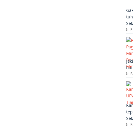
Gak
tuh
Sel
In 
Jak
han
In P
Kan
tep
Sel
In K