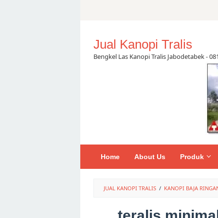
Skip
to
content
Jual Kanopi Tralis
Bengkel Las Kanopi Tralis Jabodetabek - 0
Home
About Us
Produk
JUAL KANOPI TRALIS
/
KANOPI BAJA RING
teralis minim