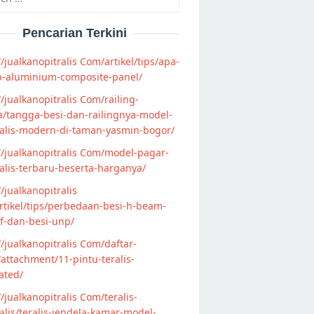
Pencarian Terkini
//jualkanopitralis Com/artikel/tips/apa-
p-aluminium-composite-panel/
//jualkanopitralis Com/railing-
/tangga-besi-dan-railingnya-model-
alis-modern-di-taman-yasmin-bogor/
//jualkanopitralis Com/model-pagar-
lis-terbaru-beserta-harganya/
//jualkanopitralis
tikel/tips/perbedaan-besi-h-beam-
f-dan-besi-unp/
//jualkanopitralis Com/daftar-
attachment/11-pintu-teralis-
ated/
//jualkanopitralis Com/teralis-
lis/teralis-jendela-kamar-model-