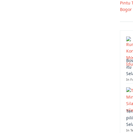
Pintu 
Bogor
Bos
itu
Sel
In F
Ter
pil
Sel
In T