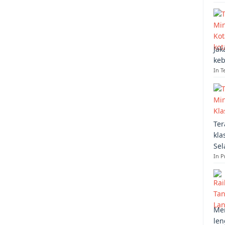
Jak
keb
In T
Ter
kla
Sel
In 
Mem
len