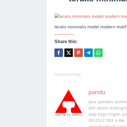
teralis minimalis model modern motif
Share this:
Post
Previous Image
navigation
pandu
Jasa spesialis pembu
ahli dalam bidangn
atap baja ringan, p
08125227383 📱WA :
www.facebook.com/