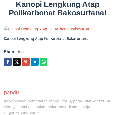
Kanopi Lengkung Atap
Polikarbonat Bakosurtanal
Kanopi Lengkung Atap Polikarbonat Bakosurtanal
Share this:
Post
navigation
pandu
Jasa spesialis pembuatan kanopi, tralis, pagar, alat konstruksi
lainnya. Kami ahli dalam bidangnya.~kanopi~baja
ringan~alumunium~