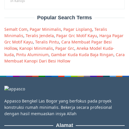
In Kanopi
Popular Search Terms
Semalt Com
,
Pagar Minimalis
,
Pagar Lisplang
,
Teralis
Minimalis
,
Teralis Jendela
,
Pagar Grc Motif Kayu
,
Harga Pagar
Grc Motif Kayu
,
Teralis Pintu
,
Cara Membuat Pagar Besi
Hollow
,
Kanopi Minimalis
,
Pagar Grc
,
Aneka Model Kuda-
kuda
,
Pintu Aluminium
,
Gambar Kuda Kuda Baja Ringan
,
Cara
Membuat Kanopi Dari Besi Hollow
Appasco Bengkel Las Bogor yang berfokus pada proyek
konstruksi rumah minimalis. Bekerja secara profesional
dengan hasil memuaskan insya Allah
Alamat