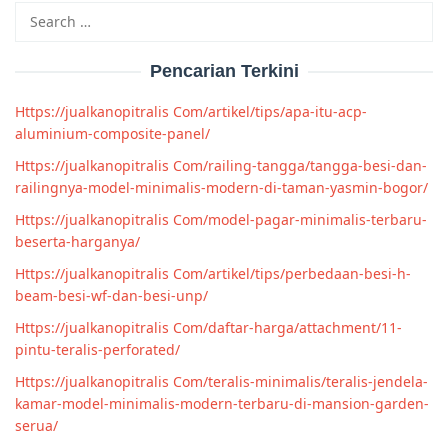
Search
for:
Pencarian Terkini
Https://jualkanopitralis Com/artikel/tips/apa-itu-acp-
aluminium-composite-panel/
Https://jualkanopitralis Com/railing-tangga/tangga-besi-dan-
railingnya-model-minimalis-modern-di-taman-yasmin-bogor/
Https://jualkanopitralis Com/model-pagar-minimalis-terbaru-
beserta-harganya/
Https://jualkanopitralis Com/artikel/tips/perbedaan-besi-h-
beam-besi-wf-dan-besi-unp/
Https://jualkanopitralis Com/daftar-harga/attachment/11-
pintu-teralis-perforated/
Https://jualkanopitralis Com/teralis-minimalis/teralis-jendela-
kamar-model-minimalis-modern-terbaru-di-mansion-garden-
serua/