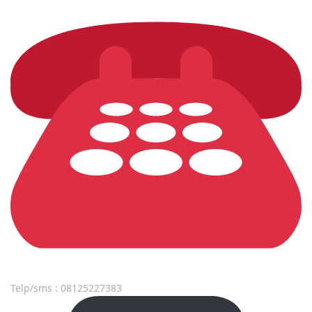
Telp/sms : 08125227383