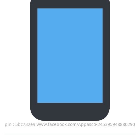
pin : 5bc732e9 www.facebook.com/Appasco-245395948880290