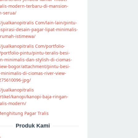
alis-modern-terbaru-di-mansion-
n-serua/
//jualkanopitralis Com/lain-lain/pintu-
nspirasi-desain-pagar-lipat-minimalis-
-rumah-istimewa/
//jualkanopitralis Com/portfolio-
s/portfolio-pintu/pintu-teralis-besi-
-minimalis-dan-stylish-di-ciomas-
view-bogor/attachment/pintu-besi-
s-minimalis-di-ciomas-river-view-
275610096-jpg/
//jualkanopitralis
tikel/kanopi/kanopi-baja-ringan-
alis-modern/
enghitung Pagar Tralis
Produk Kami