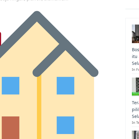
Bos
itu
Sel
In F
Ter
pil
Sel
In T