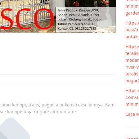
minim
garde
Https:
besi/i
untuk
Https:
terali
modern
river-
terali
bogor
Https:
Com/ar
minim
atan kanopi, tralis, pagar, alat konstruksi lainnya. Kami
ya.~kanopi~baja ringan~alumunium~
Cara M