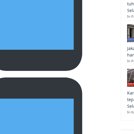
tuh
Sel
In 
Jak
han
In P
Kan
tep
Sel
In K