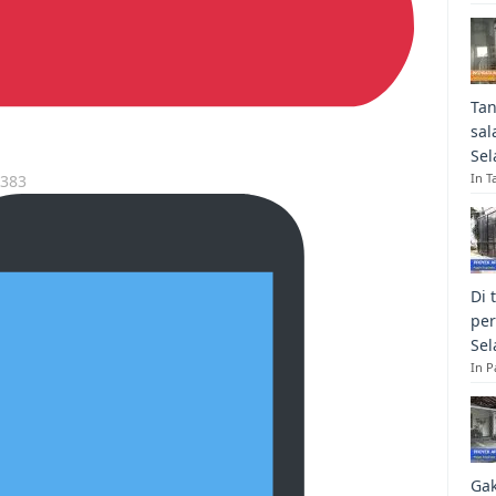
Tan
sal
Sel
In T
7383
Di 
per
Sel
In 
Gak