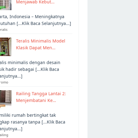
Menjawab Kebut…
arta, Indonesia – Meningkatnya
utuhan [...Klik Baca Selanjutnya...]
eralis
Teralis Minimalis Model
Klasik Dapat Men…
alis minimalis dengan desain
sik hadir sebagai [...Klik Baca
anjutnya...]
Promo
Railing Tangga Lantai 2:
Menjembatani Ke…
iliki rumah bertingkat tak
gkap rasanya tanpa [...Klik Baca
anjutnya...]
ailing