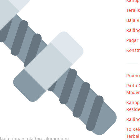
Kanop
Teralis
Baja 
Railin
Pagar
Konstr
Promo
Pintu 
Moder
Kanopi
Reside
Railin
10 Kel
Terba
p baja ringan, plaffon, alumunium