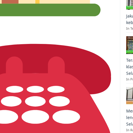
Jak
keb
In T
Ter
kla
Sel
In 
Mem
len
Sel
In R