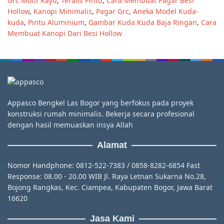
Grc Motif Kayu
,
Teralis Pintu
,
Cara Membuat Pagar Besi
Hollow
,
Kanopi Minimalis
,
Pagar Grc
,
Aneka Model Kuda-
kuda
,
Pintu Aluminium
,
Gambar Kuda Kuda Baja Ringan
,
Cara
Membuat Kanopi Dari Besi Hollow
Appasco Bengkel Las Bogor yang berfokus pada proyek
konstruksi rumah minimalis. Bekerja secara profesional
dengan hasil memuaskan insya Allah
Alamat
Nomor Handphone: 0812-522-7383 / 0858-8282-6854 Fast
Response: 08.00 - 20.00 WIB Jl. Raya Letnan Sukarna No.28,
Bojong Rangkas, Kec. Ciampea, Kabupaten Bogor, Jawa Barat
16620
Jasa Kami