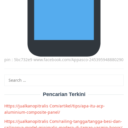
pin : 5bc732e9 www.facebook.com/Appasco-245395948880290
Search
for:
Pencarian Terkini
Https://jualkanopitralis Com/artikel/tips/apa-itu-acp-
aluminium-composite-panel/
Https://jualkanopitralis Com/railing-tangga/tangga-besi-dan-
railingnya-model-minimalis-modern-di-taman-yasmin-bogor/