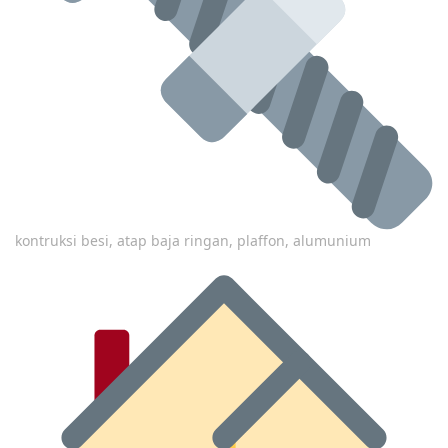
kontruksi besi, atap baja ringan, plaffon, alumunium