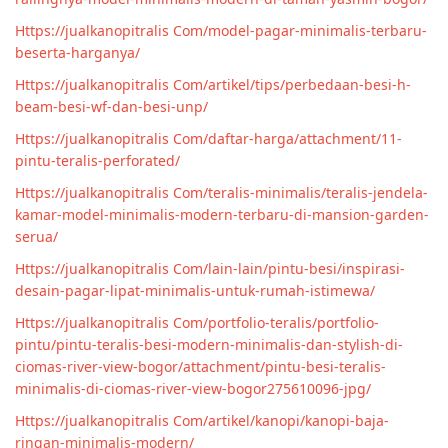
Https://jualkanopitralis Com/model-pagar-minimalis-terbaru-
beserta-harganya/
Https://jualkanopitralis Com/artikel/tips/perbedaan-besi-h-
beam-besi-wf-dan-besi-unp/
Https://jualkanopitralis Com/daftar-harga/attachment/11-
pintu-teralis-perforated/
Https://jualkanopitralis Com/teralis-minimalis/teralis-jendela-
kamar-model-minimalis-modern-terbaru-di-mansion-garden-
serua/
Https://jualkanopitralis Com/lain-lain/pintu-besi/inspirasi-
desain-pagar-lipat-minimalis-untuk-rumah-istimewa/
Https://jualkanopitralis Com/portfolio-teralis/portfolio-
pintu/pintu-teralis-besi-modern-minimalis-dan-stylish-di-
ciomas-river-view-bogor/attachment/pintu-besi-teralis-
minimalis-di-ciomas-river-view-bogor275610096-jpg/
Https://jualkanopitralis Com/artikel/kanopi/kanopi-baja-
ringan-minimalis-modern/