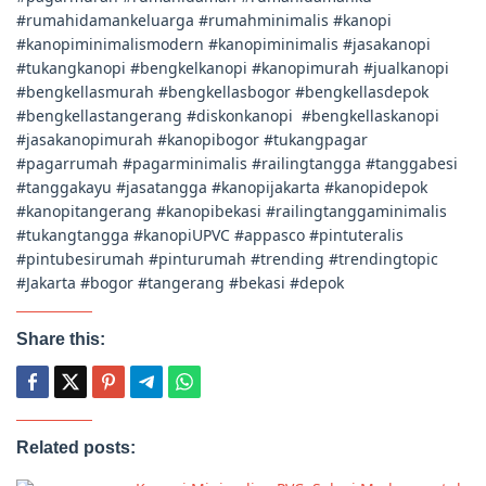
#rumahidamankeluarga #rumahminimalis #kanopi
#kanopiminimalismodern #kanopiminimalis #jasakanopi
#tukangkanopi #bengkelkanopi #kanopimurah #jualkanopi
#bengkellasmurah #bengkellasbogor #bengkellasdepok
#bengkellastangerang #diskonkanopi #bengkellaskanopi
#jasakanopimurah #kanopibogor #tukangpagar
#pagarrumah #pagarminimalis #railingtangga #tanggabesi
#tanggakayu #jasatangga #kanopijakarta #kanopidepok
#kanopitangerang #kanopibekasi #railingtanggaminimalis
#tukangtangga #kanopiUPVC #appasco #pintuteralis
#pintubesirumah #pinturumah #trending #trendingtopic
#Jakarta #bogor #tangerang #bekasi #depok
Share this:
Related posts: