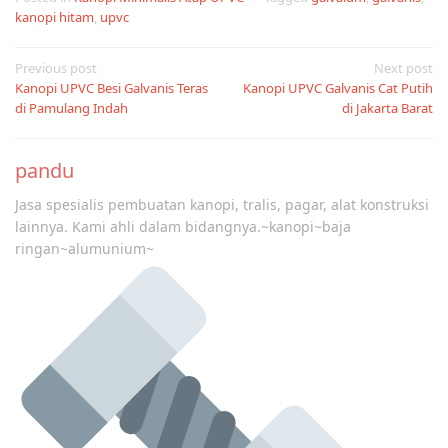
kanopi hitam
,
upvc
Post
Previous post
Next post
Kanopi UPVC Besi Galvanis Teras
Kanopi UPVC Galvanis Cat Putih
navigation
di Pamulang Indah
di Jakarta Barat
pandu
Jasa spesialis pembuatan kanopi, tralis, pagar, alat konstruksi
lainnya. Kami ahli dalam bidangnya.~kanopi~baja
ringan~alumunium~