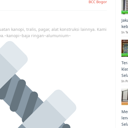
BCC Bogor
Jak
keb
atan kanopi, tralis, pagar, alat konstruksi lainnya. Kami
In T
ya.~kanopi~baja ringan~alumunium~
Ter
kla
Sel
In 
Mem
len
Sel