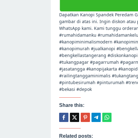
Dapatkan Kanopi Spandek Peredam G
gambar di atas ini. Ingin diskon ata
WhatsApp kami. Kami tunggu order
#rumahidamanku #rumahidamankelua
#kanopiminimalismodern #kanopimini
#kanopimurah #jualkanopi #bengkel
#bengkellastangerang #diskonkanopi
#tukangpagar #pagarrumah #pagarmi
#jasatangga #kanopijakarta #kanopi
#railingtanggaminimalis #tukangtan
#pintubesirumah #pinturumah #trend
#bekasi #depok
Share this:
Related posts: