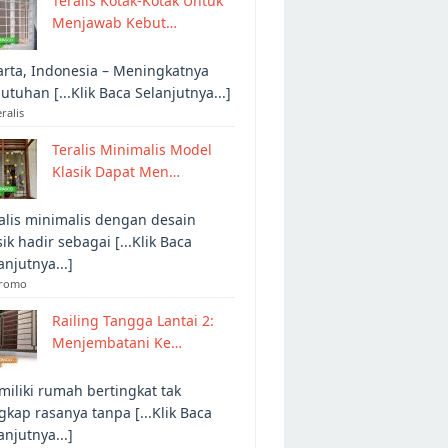
Teralis Kotak-Kotak Untuk
Menjawab Kebut…
arta, Indonesia – Meningkatnya
utuhan [...Klik Baca Selanjutnya...]
eralis
Teralis Minimalis Model
Klasik Dapat Men…
alis minimalis dengan desain
sik hadir sebagai [...Klik Baca
anjutnya...]
Promo
Railing Tangga Lantai 2:
Menjembatani Ke…
iliki rumah bertingkat tak
gkap rasanya tanpa [...Klik Baca
anjutnya...]