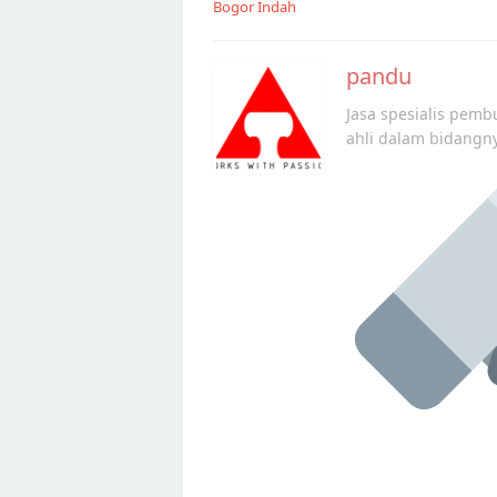
Bogor Indah
pandu
Jasa spesialis pembu
ahli dalam bidangn