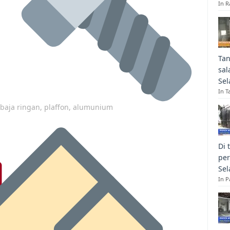
In R
Tan
sal
Sel
In T
p baja ringan, plaffon, alumunium
Di 
per
Sel
In 