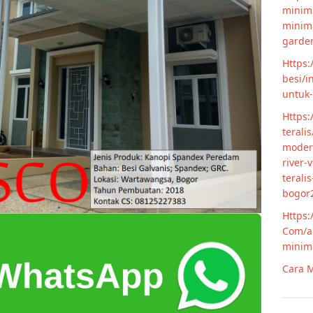
minima
minim
garde
Https:
besi/i
untuk
Https:
terali
modern
river-
terali
bogor
Https:
Com/ar
minim
Cara M