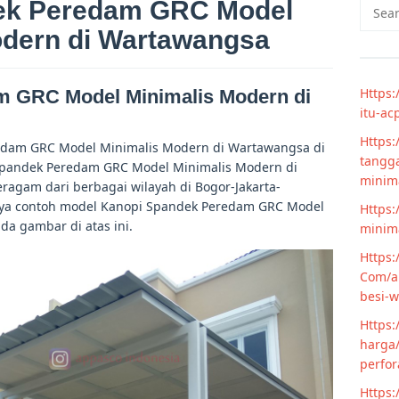
ek Peredam GRC Model
Searc
for:
odern di Wartawangsa
Https:
 GRC Model Minimalis Modern di
itu-ac
Https:
edam GRC Model Minimalis Modern di Wartawangsa di
tangga
Spandek Peredam GRC Model Minimalis Modern di
minim
ragam dari berbagai wilayah di Bogor-Jakarta-
nya contoh model Kanopi Spandek Peredam GRC Model
Https:
a gambar di atas ini.
minima
Https:
Com/ar
besi-w
Https:
harga/
perfor
Https: