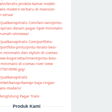
lis/teralis-jendela-kamar-model-
alis-modern-terbaru-di-mansion-
n-serua/
//jualkanopitralis Com/lain-lain/pintu-
nspirasi-desain-pagar-lipat-minimalis-
-rumah-istimewa/
//jualkanopitralis Com/portfolio-
s/portfolio-pintu/pintu-teralis-besi-
-minimalis-dan-stylish-di-ciomas-
view-bogor/attachment/pintu-besi-
s-minimalis-di-ciomas-river-view-
275610096-jpg/
//jualkanopitralis
tikel/kanopi/kanopi-baja-ringan-
alis-modern/
enghitung Pagar Tralis
Produk Kami