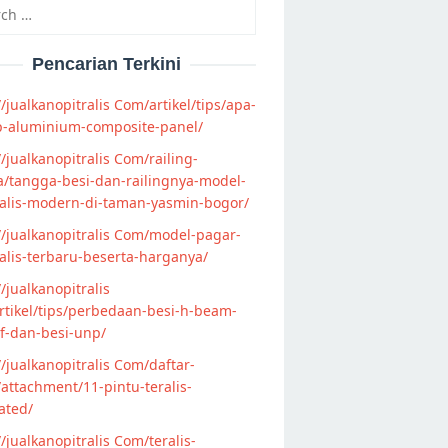
h
Pencarian Terkini
//jualkanopitralis Com/artikel/tips/apa-
p-aluminium-composite-panel/
//jualkanopitralis Com/railing-
/tangga-besi-dan-railingnya-model-
alis-modern-di-taman-yasmin-bogor/
//jualkanopitralis Com/model-pagar-
lis-terbaru-beserta-harganya/
//jualkanopitralis
tikel/tips/perbedaan-besi-h-beam-
f-dan-besi-unp/
//jualkanopitralis Com/daftar-
attachment/11-pintu-teralis-
ated/
//jualkanopitralis Com/teralis-