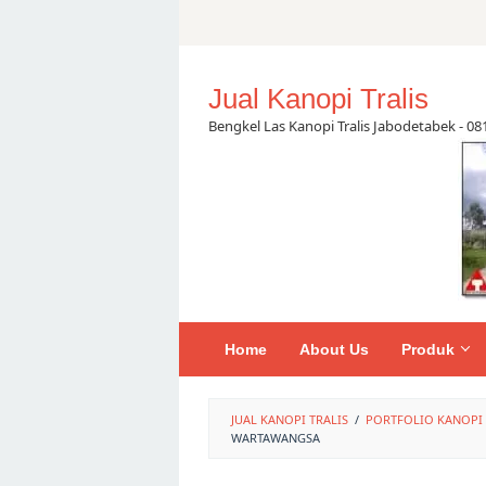
Skip
to
content
Jual Kanopi Tralis
Bengkel Las Kanopi Tralis Jabodetabek - 0
Home
About Us
Produk
JUAL KANOPI TRALIS
/
PORTFOLIO KANOPI
WARTAWANGSA