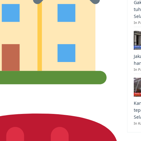
Gak
tuh
Sel
In 
Jak
han
In P
Kan
tep
Sel
In K