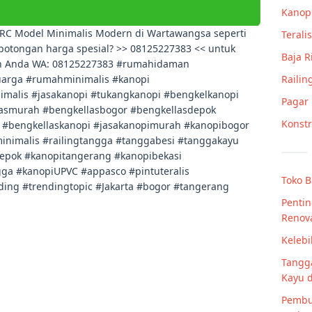
Kanop
RC Model Minimalis Modern di Wartawangsa seperti
Teralis
u potongan harga spesial? >> 08125227383 << untuk
Baja 
an Anda WA: 08125227383 #rumahidaman
rga #rumahminimalis #kanopi
Railin
malis #jasakanopi #tukangkanopi #bengkelkanopi
Pagar
lasmurah #bengkellasbogor #bengkellasdepok
Konstr
 #bengkellaskanopi #jasakanopimurah #kanopibogor
nimalis #railingtangga #tanggabesi #tanggakayu
depok #kanopitangerang #kanopibekasi
gga #kanopiUPVC #appasco #pintuteralis
Toko B
ing #trendingtopic #Jakarta #bogor #tangerang
Penti
Renov
Kelebi
Tangg
Kayu d
Pembu