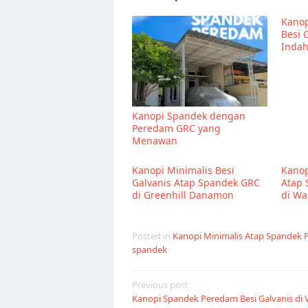
Kanop
Besi G
Inda
Kanopi Spandek dengan
Peredam GRC yang
Menawan
Kanopi Minimalis Besi
Kanop
Galvanis Atap Spandek GRC
Atap
di Greenhill Danamon
di Wa
Posted in
Kanopi Minimalis Atap Spandek
spandek
Post
Previous post
Kanopi Spandek Peredam Besi Galvanis di V
navigation