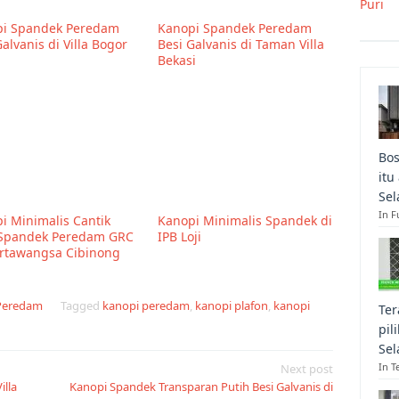
Puri
i Spandek Peredam
Kanopi Spandek Peredam
alvanis di Villa Bogor
Besi Galvanis di Taman Villa
h
Bekasi
Bos
itu
Sel
In F
i Minimalis Cantik
Kanopi Minimalis Spandek di
 Spandek Peredam GRC
IPB Loji
rtawangsa Cibinong
 Peredam
Tagged
kanopi peredam
,
kanopi plafon
,
kanopi
Ter
pil
Sel
In T
Next post
illa
Kanopi Spandek Transparan Putih Besi Galvanis di