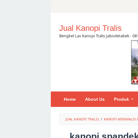
Skip
to
content
Jual Kanopi Tralis
Bengkel Las Kanopi Tralis Jabodetabek - 0
Home
About Us
Produk
JUAL KANOPI TRALIS
/
KANOPI MINIMALIS 
kanopi spandek