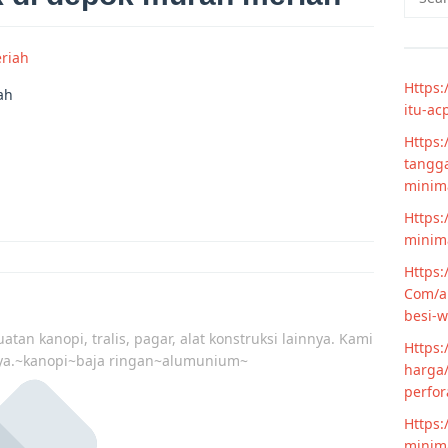
for:
Https:
ah
itu-ac
Https:
tangga
minim
Https:
minima
Https:
Com/ar
besi-w
atan kanopi, tralis, pagar, alat konstruksi lainnya. Kami
Https:
ya.~kanopi~baja ringan~alumunium~
harga/
perfor
Https:
minima