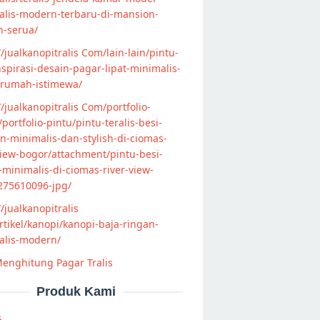
alis-modern-terbaru-di-mansion-
n-serua/
//jualkanopitralis Com/lain-lain/pintu-
nspirasi-desain-pagar-lipat-minimalis-
-rumah-istimewa/
//jualkanopitralis Com/portfolio-
s/portfolio-pintu/pintu-teralis-besi-
-minimalis-dan-stylish-di-ciomas-
view-bogor/attachment/pintu-besi-
s-minimalis-di-ciomas-river-view-
275610096-jpg/
//jualkanopitralis
tikel/kanopi/kanopi-baja-ringan-
alis-modern/
enghitung Pagar Tralis
Produk Kami