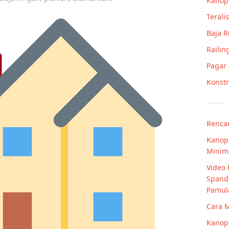
Kanop
Teralis
Baja 
Railin
Pagar
Konstr
Rencan
Kanop
Minim
Video 
Spande
Pamul
Cara 
Kanop