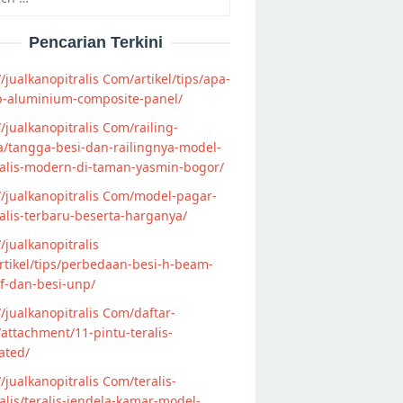
Pencarian Terkini
//jualkanopitralis Com/artikel/tips/apa-
p-aluminium-composite-panel/
//jualkanopitralis Com/railing-
/tangga-besi-dan-railingnya-model-
alis-modern-di-taman-yasmin-bogor/
//jualkanopitralis Com/model-pagar-
lis-terbaru-beserta-harganya/
//jualkanopitralis
tikel/tips/perbedaan-besi-h-beam-
f-dan-besi-unp/
//jualkanopitralis Com/daftar-
attachment/11-pintu-teralis-
ated/
//jualkanopitralis Com/teralis-
lis/teralis-jendela-kamar-model-