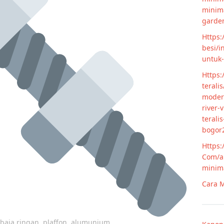
minim
garde
Https:
besi/i
untuk
Https:
terali
modern
river-
terali
bogor
Https:
Com/ar
minim
Cara M
p baja ringan, plaffon, alumunium