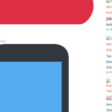
Jak
keb
In T
7383
Ter
kla
Sel
In 
Mem
len
Sel