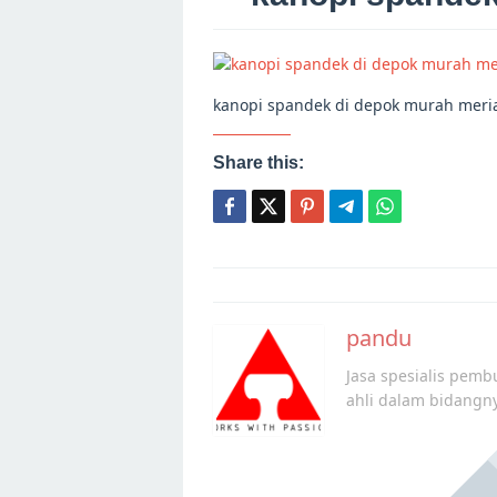
kanopi spandek di depok murah meri
Share this:
Post
navigation
pandu
Jasa spesialis pembu
ahli dalam bidangn