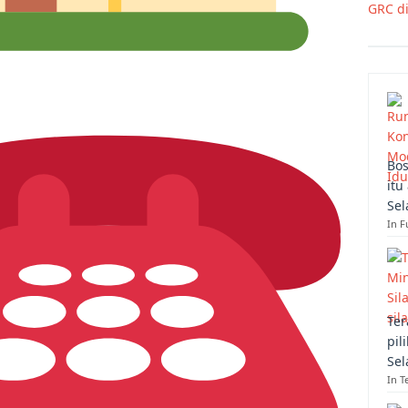
GRC d
Bos
itu
Sel
In F
Ter
pil
Sel
In T