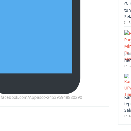
Gak
tuh
Sel
In 
Jak
han
In P
w.facebook.com/Appasco-245395948880290
Kan
tep
Sel
In K