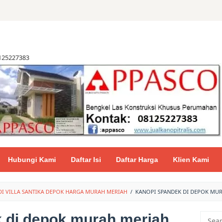
8125227383
Hubungi Kami
Daftar Isi
Daftar Harga
Klien Kami
DI VILLA SANTIKA DEPOK HARGA MURAH MERIAH
/
KANOPI SPANDEK DI DEPOK MU
 di depok murah meriah
Searc