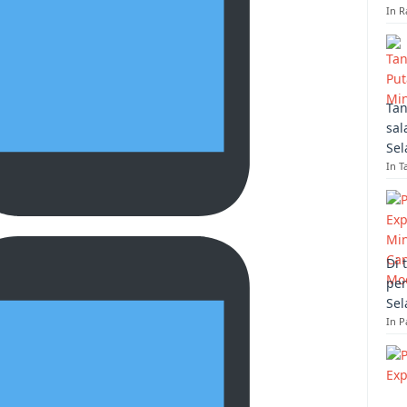
In R
Tan
sal
Sel
In T
Di 
per
Sel
In 