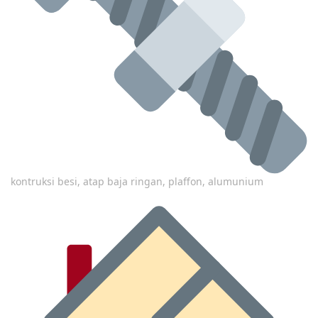
kontruksi besi, atap baja ringan, plaffon, alumunium