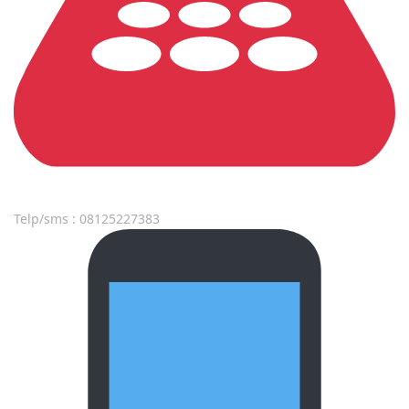
Telp/sms : 08125227383