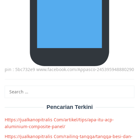
pin : 5bc732e9 www.facebook.com/Appasco-245395948880290
Search
for:
Pencarian Terkini
Https://jualkanopitralis Com/artikel/tips/apa-itu-acp-
aluminium-composite-panel/
Https://jualkanopitralis Com/railing-tangga/tangga-besi-dan-