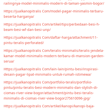
railingnya-model-minimalis-modern-di-taman-yasmin-bogor/
Https://jualkanopitralis Com/model-pagar-minimalis-terbaru-
beserta-harganya/
Https://jualkanopitralis Com/artikel/tips/perbedaan-besi-h-
beam-besi-wf-dan-besi-unp/
Https://jualkanopitralis Com/daftar-harga/attachment/11-
pintu-teralis-perforated/
Https://jualkanopitralis Com/teralis-minimalis/teralis-jendela-
kamar-model-minimalis-modern-terbaru-di-mansion-garden-
serua/
Https://jualkanopitralis Com/lain-lain/pintu-besi/inspirasi-
desain-pagar-lipat-minimalis-untuk-rumah-istimewa/
Https://jualkanopitralis Com/portfolio-teralis/portfolio-
pintu/pintu-teralis-besi-modern-minimalis-dan-stylish-di-
ciomas-river-view-bogor/attachment/pintu-besi-teralis-
minimalis-di-ciomas-river-view-bogor275610096-jpg/
Https://jualkanopitralis Com/artikel/kanopi/kanopi-baja-