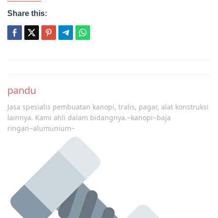
Share this:
Post
navigation
pandu
Jasa spesialis pembuatan kanopi, tralis, pagar, alat konstruksi
lainnya. Kami ahli dalam bidangnya.~kanopi~baja
ringan~alumunium~