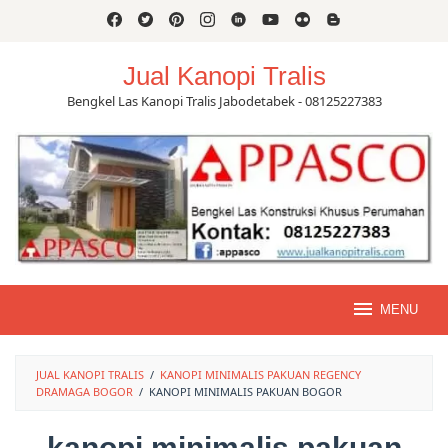
Skip
to
content
Jual Kanopi Tralis
Bengkel Las Kanopi Tralis Jabodetabek - 08125227383
MENU
JUAL KANOPI TRALIS
/
KANOPI MINIMALIS PAKUAN REGENCY
DRAMAGA BOGOR
/
KANOPI MINIMALIS PAKUAN BOGOR
kanopi minimalis pakuan