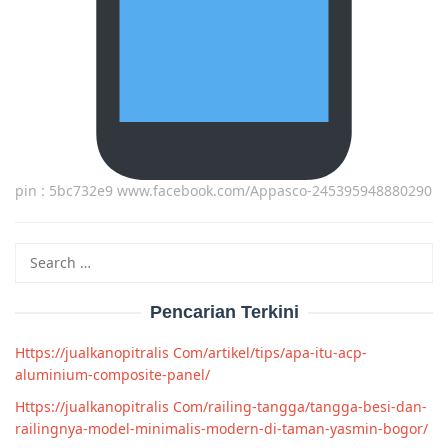
pin : 5bc732e9 www.facebook.com/Appasco-245395948880290
Search
for:
Pencarian Terkini
Https://jualkanopitralis Com/artikel/tips/apa-itu-acp-
aluminium-composite-panel/
Https://jualkanopitralis Com/railing-tangga/tangga-besi-dan-
railingnya-model-minimalis-modern-di-taman-yasmin-bogor/