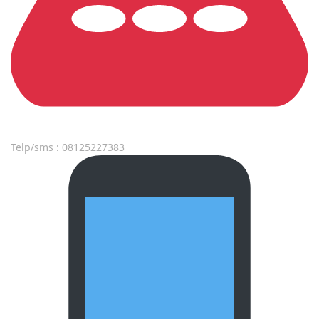
Telp/sms : 08125227383