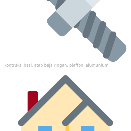
kontruksi besi, atap baja ringan, plaffon, alumunium