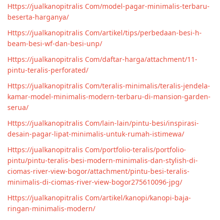
Https://jualkanopitralis Com/model-pagar-minimalis-terbaru-
beserta-harganya/
Https://jualkanopitralis Com/artikel/tips/perbedaan-besi-h-
beam-besi-wf-dan-besi-unp/
Https://jualkanopitralis Com/daftar-harga/attachment/11-
pintu-teralis-perforated/
Https://jualkanopitralis Com/teralis-minimalis/teralis-jendela-
kamar-model-minimalis-modern-terbaru-di-mansion-garden-
serua/
Https://jualkanopitralis Com/lain-lain/pintu-besi/inspirasi-
desain-pagar-lipat-minimalis-untuk-rumah-istimewa/
Https://jualkanopitralis Com/portfolio-teralis/portfolio-
pintu/pintu-teralis-besi-modern-minimalis-dan-stylish-di-
ciomas-river-view-bogor/attachment/pintu-besi-teralis-
minimalis-di-ciomas-river-view-bogor275610096-jpg/
Https://jualkanopitralis Com/artikel/kanopi/kanopi-baja-
ringan-minimalis-modern/