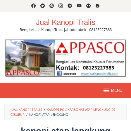
Skip
to
content
Jual Kanopi Tralis
Bengkel Las Kanopi Tralis Jabodetabek - 08125227383
MENU
JUAL KANOPI TRALIS
/
KANOPI POLIKARBONAT ATAP LENGKUNG DI
CIBUBUR
/
KANOPI ATAP LENGKUNG
kanopi atap lengkung