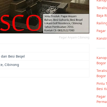
Kanop
Teralis
Baja 
Railin
Pagar
Pagar Anyam Cibinong
Konstr
s dan Besi Beqel
Kanopi
Bogor
ce, Cibinong
Terali
Bogor
Pintu 
Besi K
Pagar 
Perma