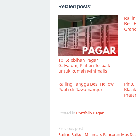
Related posts:
Raili
Besi 
Grand
10 Kelebihan Pagar
Galvalum, Pilihan Terbaik
untuk Rumah Minimalis
Railing Tangga Besi Hollow
Pintu
Putih di Rawamangun
Klasi
Prata
Posted in
Portfolio Pagar
Post
Previous post
Railing Balkon Minimalis Pancoran Mas De