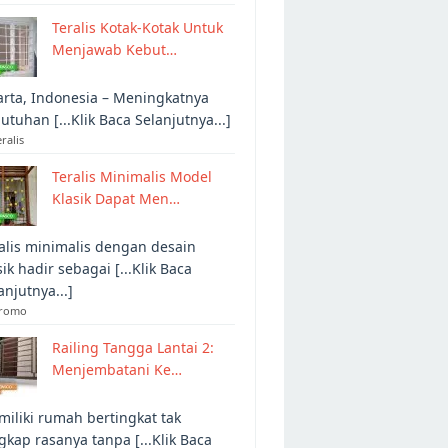
Teralis Kotak-Kotak Untuk
Menjawab Kebut…
arta, Indonesia – Meningkatnya
utuhan [...Klik Baca Selanjutnya...]
eralis
Teralis Minimalis Model
Klasik Dapat Men…
alis minimalis dengan desain
sik hadir sebagai [...Klik Baca
anjutnya...]
Promo
Railing Tangga Lantai 2:
Menjembatani Ke…
iliki rumah bertingkat tak
gkap rasanya tanpa [...Klik Baca