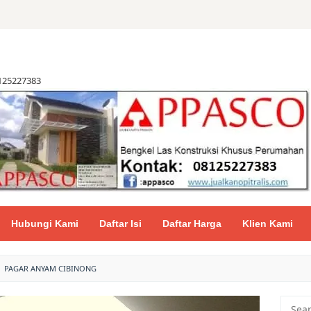
8125227383
Hubungi Kami
Daftar Isi
Daftar Harga
Klien Kami
PAGAR ANYAM CIBINONG
Searc