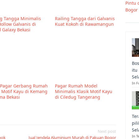
Pintu 
Bogor
ng Tangga Minimalis
Railing Tangga dari Galvanis
Hollow Galvanis di
Kuat Kokoh di Rawamangun
 Galaxy Bekasi
Bos
itu
Sel
In F
 Pagar Gerbang Rumah
Pagar Rumah Model
k Motif Kayu di Kemang
Minimalis Klasik Motif Kayu
ma Bekasi
di Ciledug Tangerang
Ter
pil
Sel
Next post
In T
pok
Jual Jendela Aluminium Murah di Pakuan Bogor