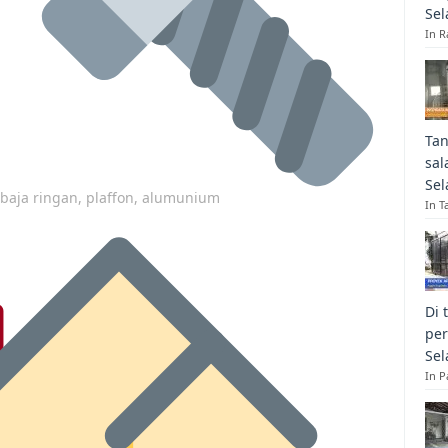
Sel
In R
Tan
sal
Sel
p baja ringan, plaffon, alumunium
In T
Di 
per
Sel
In 