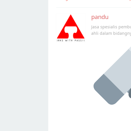
navigation
pandu
Jasa spesialis pembu
ahli dalam bidangn