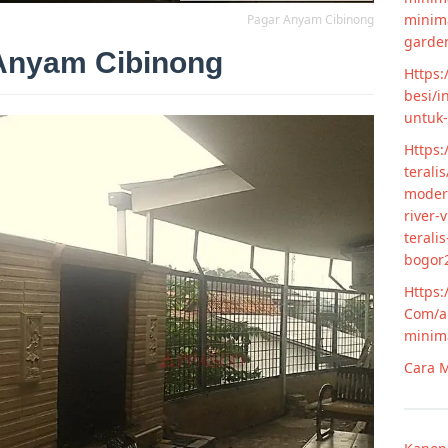
minim
Pagar Anyam Cibinong
garde
Anyam Cibinong
Https:
besi/i
untuk
Https:
terali
modern
river-
terali
bogor
Https:
Com/ar
minim
Cara M