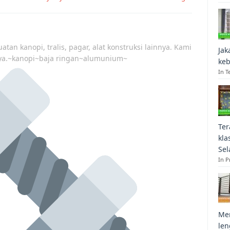
atan kanopi, tralis, pagar, alat konstruksi lainnya. Kami
Jak
ya.~kanopi~baja ringan~alumunium~
keb
In T
Ter
kla
Sel
In 
Mem
len