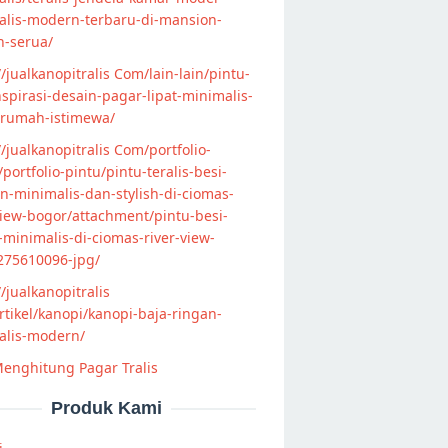
alis-modern-terbaru-di-mansion-
n-serua/
//jualkanopitralis Com/lain-lain/pintu-
nspirasi-desain-pagar-lipat-minimalis-
-rumah-istimewa/
//jualkanopitralis Com/portfolio-
s/portfolio-pintu/pintu-teralis-besi-
-minimalis-dan-stylish-di-ciomas-
view-bogor/attachment/pintu-besi-
s-minimalis-di-ciomas-river-view-
275610096-jpg/
//jualkanopitralis
tikel/kanopi/kanopi-baja-ringan-
alis-modern/
enghitung Pagar Tralis
Produk Kami