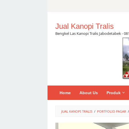
Skip
to
content
Jual Kanopi Tralis
Bengkel Las Kanopi Tralis Jabodetabek - 0
Home
About Us
Produk
JUAL KANOPI TRALIS
/
PORTFOLIO PAGAR
/