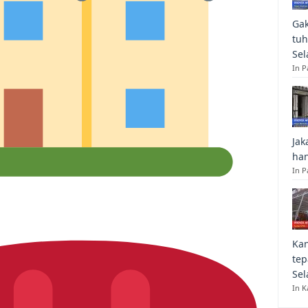
Gak
tuh
Sel
In 
Jak
han
In P
Kan
tep
Sel
In K