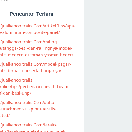
Pencarian Terkini
//jualkanopitralis Com/artikel/tips/apa-
p-aluminium-composite-panel/
//jualkanopitralis Com/railing-
/tangga-besi-dan-railingnya-model-
alis-modern-di-taman-yasmin-bogor/
//jualkanopitralis Com/model-pagar-
lis-terbaru-beserta-harganya/
//jualkanopitralis
tikel/tips/perbedaan-besi-h-beam-
f-dan-besi-unp/
//jualkanopitralis Com/daftar-
attachment/11-pintu-teralis-
ated/
//jualkanopitralis Com/teralis-
lis/teralis-jendela-kamar-model-