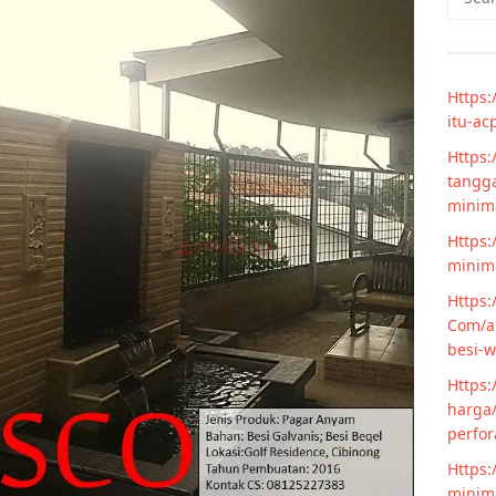
for:
Https:
itu-ac
Https:
tangga
minim
Https:
minima
Https:
Com/ar
besi-w
Https:
harga/
perfor
Https:
minima