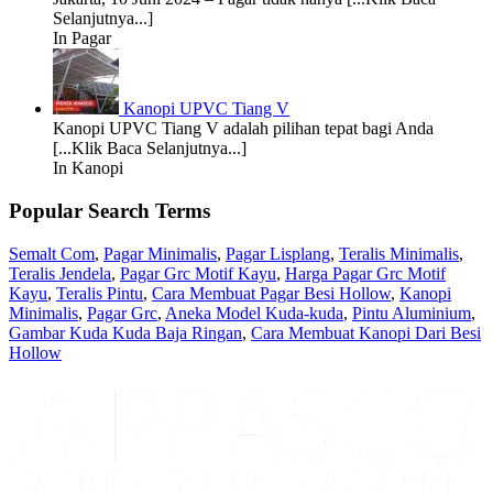
Selanjutnya...]
In Pagar
Kanopi UPVC Tiang V
Kanopi UPVC Tiang V adalah pilihan tepat bagi Anda
[...Klik Baca Selanjutnya...]
In Kanopi
Popular Search Terms
Semalt Com
,
Pagar Minimalis
,
Pagar Lisplang
,
Teralis Minimalis
,
Teralis Jendela
,
Pagar Grc Motif Kayu
,
Harga Pagar Grc Motif
Kayu
,
Teralis Pintu
,
Cara Membuat Pagar Besi Hollow
,
Kanopi
Minimalis
,
Pagar Grc
,
Aneka Model Kuda-kuda
,
Pintu Aluminium
,
Gambar Kuda Kuda Baja Ringan
,
Cara Membuat Kanopi Dari Besi
Hollow