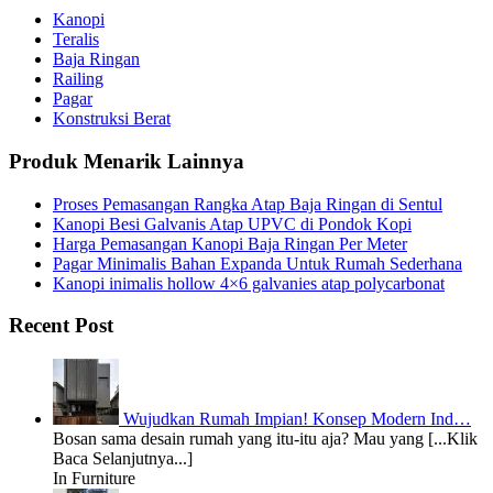
Kanopi
Teralis
Baja Ringan
Railing
Pagar
Konstruksi Berat
Produk Menarik Lainnya
Proses Pemasangan Rangka Atap Baja Ringan di Sentul
Kanopi Besi Galvanis Atap UPVC di Pondok Kopi
Harga Pemasangan Kanopi Baja Ringan Per Meter
Pagar Minimalis Bahan Expanda Untuk Rumah Sederhana
Kanopi inimalis hollow 4×6 galvanies atap polycarbonat
Recent Post
Wujudkan Rumah Impian! Konsep Modern Ind…
Bosan sama desain rumah yang itu-itu aja? Mau yang [...Klik
Baca Selanjutnya...]
In Furniture