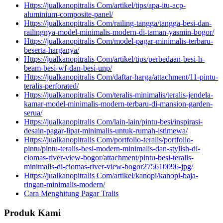
Https://jualkanopitralis Com/artikel/tips/apa-itu-acp-
aluminium-composite-panel/
Https://jualkanopitralis Com/railing-tangga/tangga-besi-dan-
railingnya-model-minimalis-modern-di-taman-yasmin-bogor/
Https://jualkanopitralis Com/model-pagar-minimalis-terbaru-
beserta-harganya/
Https://jualkanopitralis Com/artikel/tips/perbedaan-besi-h-
beam-besi-wf-dan-besi-unp/
Https://jualkanopitralis Com/daftar-harga/attachment/11-pintu-
teralis-perforated/
Https://jualkanopitralis Com/teralis-minimalis/teralis-jendela-
kamar-model-minimalis-modern-terbaru-di-mansion-garden-
serua/
Https://jualkanopitralis Com/lain-lain/pintu-besi/inspirasi-
desain-pagar-lipat-minimalis-untuk-rumah-istimewa/
Https://jualkanopitralis Com/portfolio-teralis/portfolio-
pintu/pintu-teralis-besi-modern-minimalis-dan-stylish-di-
ciomas-river-view-bogor/attachment/pintu-besi-teralis-
minimalis-di-ciomas-river-view-bogor275610096-jpg/
Https://jualkanopitralis Com/artikel/kanopi/kanopi-baja-
ringan-minimalis-modern/
Cara Menghitung Pagar Tralis
Produk Kami