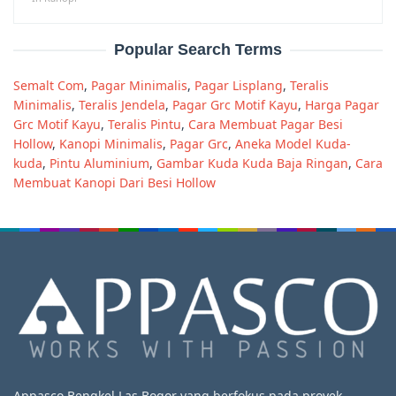
Popular Search Terms
Semalt Com
,
Pagar Minimalis
,
Pagar Lisplang
,
Teralis
Minimalis
,
Teralis Jendela
,
Pagar Grc Motif Kayu
,
Harga Pagar
Grc Motif Kayu
,
Teralis Pintu
,
Cara Membuat Pagar Besi
Hollow
,
Kanopi Minimalis
,
Pagar Grc
,
Aneka Model Kuda-
kuda
,
Pintu Aluminium
,
Gambar Kuda Kuda Baja Ringan
,
Cara
Membuat Kanopi Dari Besi Hollow
Appasco Bengkel Las Bogor yang berfokus pada proyek