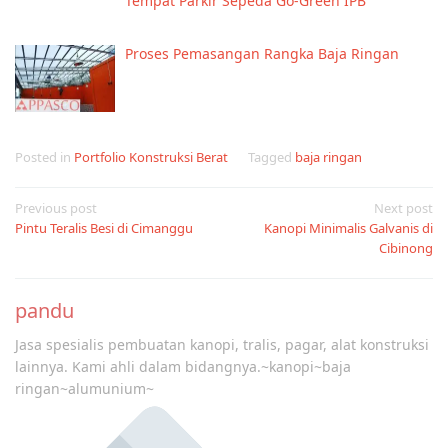
Tempat Parkir Sepeda Go-Green IPB
Proses Pemasangan Rangka Baja Ringan
Posted in
Portfolio Konstruksi Berat
Tagged
baja ringan
Post
Previous post
Next post
Pintu Teralis Besi di Cimanggu
Kanopi Minimalis Galvanis di
navigation
Cibinong
pandu
Jasa spesialis pembuatan kanopi, tralis, pagar, alat konstruksi
lainnya. Kami ahli dalam bidangnya.~kanopi~baja
ringan~alumunium~