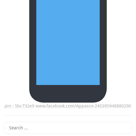
pin : 5bc732e9 www.facebook.com/Appasco-245395948880290
Search
for: