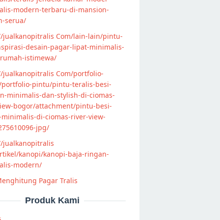
alis-modern-terbaru-di-mansion-
n-serua/
//jualkanopitralis Com/lain-lain/pintu-
nspirasi-desain-pagar-lipat-minimalis-
-rumah-istimewa/
//jualkanopitralis Com/portfolio-
s/portfolio-pintu/pintu-teralis-besi-
-minimalis-dan-stylish-di-ciomas-
view-bogor/attachment/pintu-besi-
s-minimalis-di-ciomas-river-view-
275610096-jpg/
//jualkanopitralis
tikel/kanopi/kanopi-baja-ringan-
alis-modern/
enghitung Pagar Tralis
Produk Kami