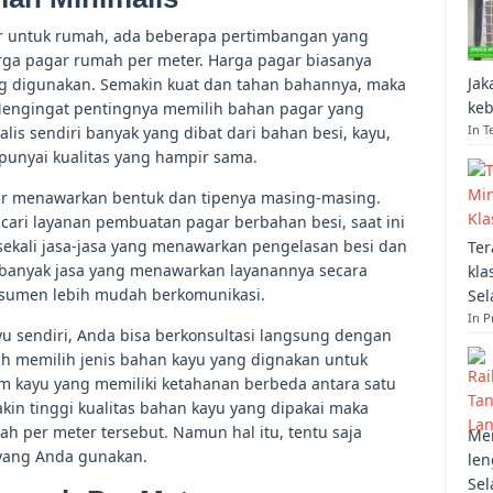
r untuk rumah, ada beberapa pertimbangan yang
arga pagar rumah per meter. Harga pagar biasanya
Jak
ng digunakan. Semakin kuat dan tahan bahannya, maka
keb
engingat pentingnya memilih bahan pagar yang
In T
alis sendiri banyak yang dibat dari bahan besi, kayu,
unyai kualitas yang hampir sama.
gar menawarkan bentuk dan tipenya masing-masing.
ari layanan pembuatan pagar berbahan besi, saat ini
ekali jasa-jasa yang menawarkan pengelasan besi dan
Ter
, banyak jasa yang menawarkan layanannya secara
kla
nsumen lebih mudah berkomunikasi.
Sel
In 
 sendiri, Anda bisa berkonsultasi langsung dengan
lah memilih jenis bahan kayu yang dignakan untuk
m kayu yang memiliki ketahanan berbeda antara satu
n tinggi kualitas bahan kayu yang dipakai maka
h per meter tersebut. Namun hal itu, tentu saja
Mem
yang Anda gunakan.
len
Sel