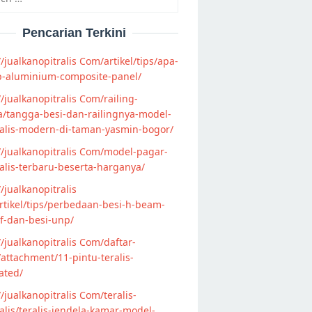
Pencarian Terkini
//jualkanopitralis Com/artikel/tips/apa-
p-aluminium-composite-panel/
//jualkanopitralis Com/railing-
/tangga-besi-dan-railingnya-model-
alis-modern-di-taman-yasmin-bogor/
//jualkanopitralis Com/model-pagar-
lis-terbaru-beserta-harganya/
//jualkanopitralis
tikel/tips/perbedaan-besi-h-beam-
f-dan-besi-unp/
//jualkanopitralis Com/daftar-
attachment/11-pintu-teralis-
ated/
//jualkanopitralis Com/teralis-
lis/teralis-jendela-kamar-model-