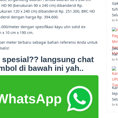
Gak
C HD 90 (berukuran 90 x 240 cm) dibanderol Rp.
tuh
ukuran 120 x 240 cm) dibanderol Rp. 251.300, BRC HD
Sel
nderol dengan harga Rp. 394.600.
In 
000/meter dengan spesifikasi kayu ulin solid ex-
 x 10 cm x 190 cm.
er meter terbaru sebagai bahan referensi Anda untuk
alis!
Jak
han
 spesial?? langsung chat
In P
mbol di bawah ini yah..
Kan
tep
Sel
In K