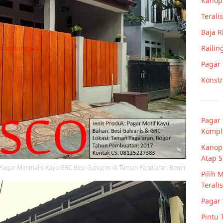
Kanop
Teralis
Baja 
Railin
Pagar
Konstr
Pagar 
Komple
Kanopi
Atap 
Pagar Minimalis Kayu GRC Besi Galvanis di Taman Pagelaran Bogor
Pilih 
Terali
Pagar 
Pintu 