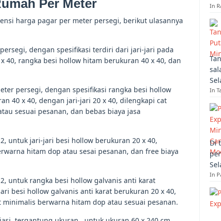
Rumah Per Meter
In R
ensi harga pagar per meter persegi, berikut ulasannya
rsegi, dengan spesifikasi terdiri dari jari-jari pada
Tan
x 40, rangka besi hollow hitam berukuran 40 x 40, dan
sal
Sel
ter persegi, dengan spesifikasi rangka besi hollow
In T
an 40 x 40, dengan jari-jari 20 x 40, dilengkapi cat
tau sesuai pesanan, dan bebas biaya jasa
, untuk jari-jari besi hollow berukuran 20 x 40,
Di 
erwarna hitam dop atau sesai pesanan, dan free biaya
per
Sel
In 
, untuk rangka besi hollow galvanis anti karat
ari besi hollow galvanis anti karat berukuran 20 x 40,
t minimalis berwarna hitam dop atau sesuai pesanan.
iasi, tergantung ukuran , untuk ukuran 60 x 240 cm