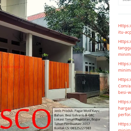
for:
Https:
itu-ac
Https:
tangga
minim
Https:
minima
Https:
Com/ar
besi-w
Https:
harga/
perfor
Https:
minima