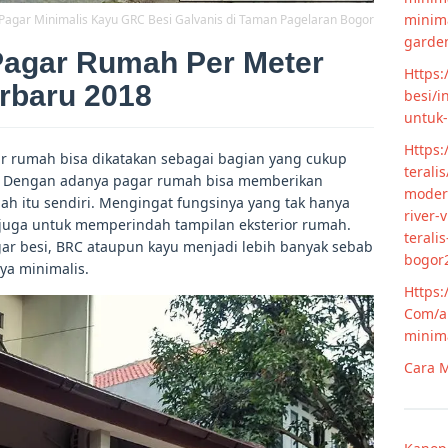
minim
Pagar Minimalis Kayu GRC Besi Galvanis di Taman Pagelaran Bogor
garde
Pagar Rumah Per Meter
Https:
rbaru 2018
besi/i
untuk
Https:
r rumah bisa dikatakan sebagai bagian yang cukup
terali
. Dengan adanya pagar rumah bisa memberikan
modern
 itu sendiri. Mengingat fungsinya yang tak hanya
river-
juga untuk memperindah tampilan eksterior rumah.
terali
gar besi, BRC ataupun kayu menjadi lebih banyak sebab
bogor
ya minimalis.
Https:
Com/ar
minim
Cara M