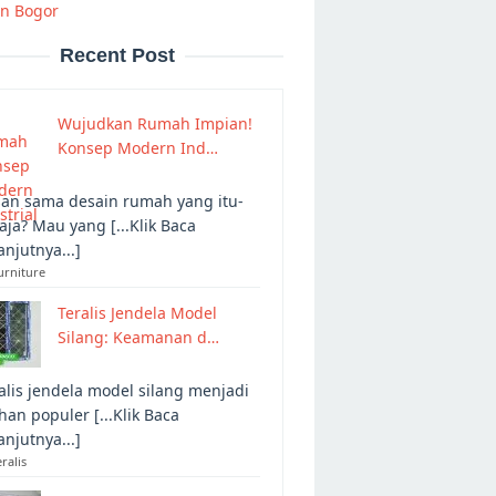
on Bogor
Recent Post
Wujudkan Rumah Impian!
Konsep Modern Ind…
an sama desain rumah yang itu-
 aja? Mau yang [...Klik Baca
anjutnya...]
urniture
Teralis Jendela Model
Silang: Keamanan d…
alis jendela model silang menjadi
ihan populer [...Klik Baca
anjutnya...]
eralis