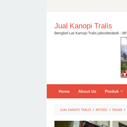
Skip
to
content
Jual Kanopi Tralis
Bengkel Las Kanopi Tralis Jabodetabek - 0
Home
About Us
Produk
JUAL KANOPI TRALIS
/
ARTIKEL
/
PAGAR
/