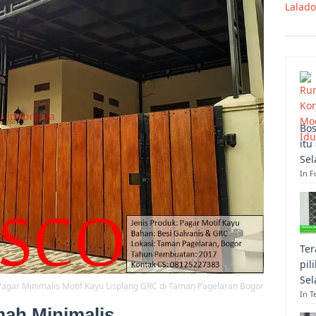
Lalad
Bos
itu
Sel
In F
Ter
pil
Sel
Pagar Minimalis Motif Kayu Lisplang GRC di Taman Pagelaran Bogor
In T
mah Minimalis