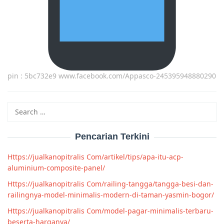
pin : 5bc732e9 www.facebook.com/Appasco-245395948880290
Search
for:
Pencarian Terkini
Https://jualkanopitralis Com/artikel/tips/apa-itu-acp-
aluminium-composite-panel/
Https://jualkanopitralis Com/railing-tangga/tangga-besi-dan-
railingnya-model-minimalis-modern-di-taman-yasmin-bogor/
Https://jualkanopitralis Com/model-pagar-minimalis-terbaru-
beserta-harganya/