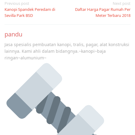
Post
Previous post
Next post
Kanopi Spandek Peredam di
Daftar Harga Pagar Rumah Per
navigation
Sevilla Park BSD
Meter Terbaru 2018
pandu
Jasa spesialis pembuatan kanopi, tralis, pagar, alat konstruksi
lainnya. Kami ahli dalam bidangnya.~kanopi~baja
ringan~alumunium~