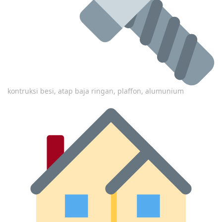
kontruksi besi, atap baja ringan, plaffon, alumunium