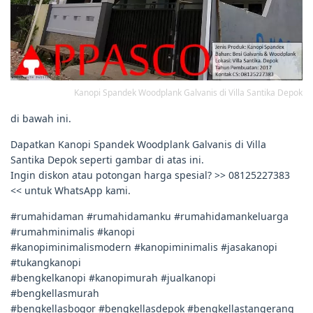
Kanopi Spandek Woodplank Galvanis di Villa Santika Depok
di bawah ini.
Dapatkan Kanopi Spandek Woodplank Galvanis di Villa
Santika Depok seperti gambar di atas ini.
Ingin diskon atau potongan harga spesial? >> 08125227383
<< untuk WhatsApp kami.
#rumahidaman #rumahidamanku #rumahidamankeluarga
#rumahminimalis #kanopi
#kanopiminimalismodern #kanopiminimalis #jasakanopi
#tukangkanopi
#bengkelkanopi #kanopimurah #jualkanopi
#bengkellasmurah
#bengkellasbogor #bengkellasdepok #bengkellastangerang