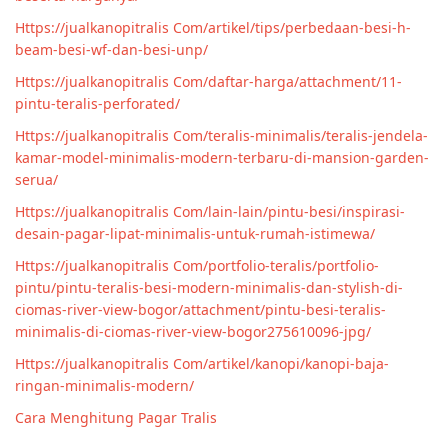
Https://jualkanopitralis Com/artikel/tips/perbedaan-besi-h-
beam-besi-wf-dan-besi-unp/
Https://jualkanopitralis Com/daftar-harga/attachment/11-
pintu-teralis-perforated/
Https://jualkanopitralis Com/teralis-minimalis/teralis-jendela-
kamar-model-minimalis-modern-terbaru-di-mansion-garden-
serua/
Https://jualkanopitralis Com/lain-lain/pintu-besi/inspirasi-
desain-pagar-lipat-minimalis-untuk-rumah-istimewa/
Https://jualkanopitralis Com/portfolio-teralis/portfolio-
pintu/pintu-teralis-besi-modern-minimalis-dan-stylish-di-
ciomas-river-view-bogor/attachment/pintu-besi-teralis-
minimalis-di-ciomas-river-view-bogor275610096-jpg/
Https://jualkanopitralis Com/artikel/kanopi/kanopi-baja-
ringan-minimalis-modern/
Cara Menghitung Pagar Tralis