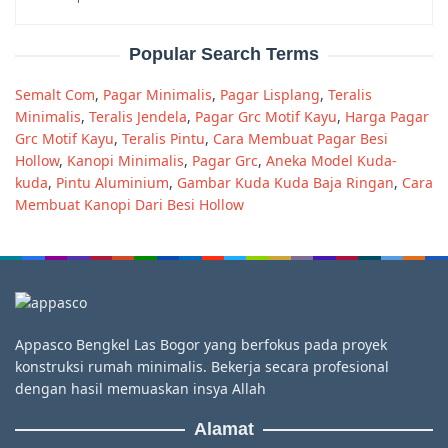
Popular Search Terms
Semalt Com
,
Pagar Minimalis
,
Pagar Lisplang
,
Teralis
Minimalis
,
Teralis Jendela
,
Pagar Grc Motif Kayu
,
Harga Pagar
Grc Motif Kayu
,
Teralis Pintu
,
Cara Membuat Pagar Besi
Hollow
,
Kanopi Minimalis
,
Pagar Grc
,
Aneka Model Kuda-
kuda
,
Pintu Aluminium
,
Gambar Kuda Kuda Baja Ringan
,
Cara
Membuat Kanopi Dari Besi Hollow
Appasco Bengkel Las Bogor yang berfokus pada proyek
konstruksi rumah minimalis. Bekerja secara profesional
dengan hasil memuaskan insya Allah
Alamat