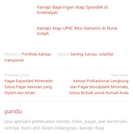
Kanopi Bajaringan Atap Spandek di
Kramatjati
Kanopi Atap UPVC Besi Galvanis di Nusa
Indah
Posted in
Portfolio Kanopi
Tagged
bening
,
kanopi
,
solarflat
,
transparan
Post
Previous post
Next post
Pagar Expanded Wiremesh:
Kanopi Polikarbonat Lengkung
navigation
Solusi Pagar Kekinian yang
dan Pagar Woodplank Minimalis,
Stylish dan Aman
Solusi Terbaik untuk Rumah Anda
pandu
Jasa spesialis pembuatan kanopi, tralis, pagar, alat konstruksi
lainnya. Kami ahli dalam bidangnya.~kanopi~baja