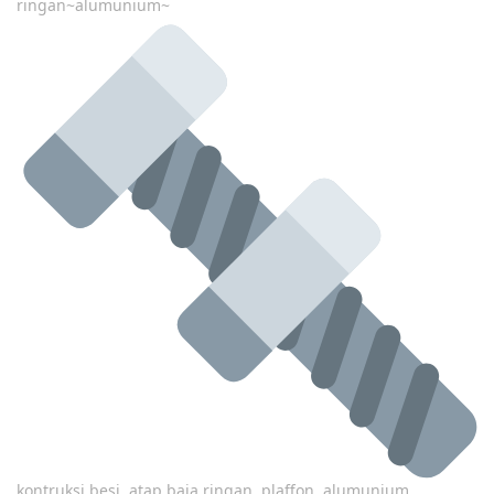
ringan~alumunium~
kontruksi besi, atap baja ringan, plaffon, alumunium