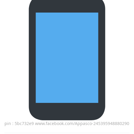
pin : 5bc732e9 www.facebook.com/Appasco-245395948880290