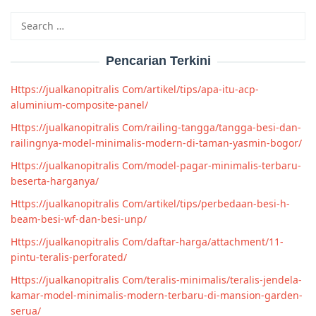
Search
for:
Pencarian Terkini
Https://jualkanopitralis Com/artikel/tips/apa-itu-acp-
aluminium-composite-panel/
Https://jualkanopitralis Com/railing-tangga/tangga-besi-dan-
railingnya-model-minimalis-modern-di-taman-yasmin-bogor/
Https://jualkanopitralis Com/model-pagar-minimalis-terbaru-
beserta-harganya/
Https://jualkanopitralis Com/artikel/tips/perbedaan-besi-h-
beam-besi-wf-dan-besi-unp/
Https://jualkanopitralis Com/daftar-harga/attachment/11-
pintu-teralis-perforated/
Https://jualkanopitralis Com/teralis-minimalis/teralis-jendela-
kamar-model-minimalis-modern-terbaru-di-mansion-garden-
serua/