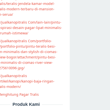
lis/teralis-jendela-kamar-model-
alis-modern-terbaru-di-mansion-
n-serua/
//jualkanopitralis Com/lain-lain/pintu-
nspirasi-desain-pagar-lipat-minimalis-
-rumah-istimewa/
//jualkanopitralis Com/portfolio-
s/portfolio-pintu/pintu-teralis-besi-
-minimalis-dan-stylish-di-ciomas-
view-bogor/attachment/pintu-besi-
s-minimalis-di-ciomas-river-view-
275610096-jpg/
//jualkanopitralis
tikel/kanopi/kanopi-baja-ringan-
alis-modern/
enghitung Pagar Tralis
Produk Kami