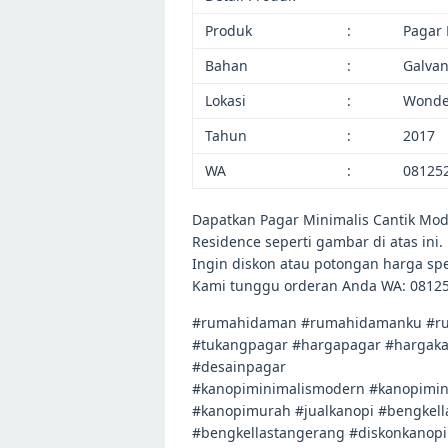
Produk
:
Pagar 
Bahan
:
Galvan
Lokasi
:
Wonde
Tahun
:
2017
WA
:
08125
Dapatkan Pagar Minimalis Cantik Mode
Residence seperti gambar di atas ini.
Ingin diskon atau potongan harga sp
Kami tunggu orderan Anda WA: 0812
#rumahidaman #rumahidamanku #ru
#tukangpagar #hargapagar #hargakan
#desainpagar
#kanopiminimalismodern #kanopimini
#kanopimurah #jualkanopi #bengkel
#bengkellastangerang #diskonkanopi