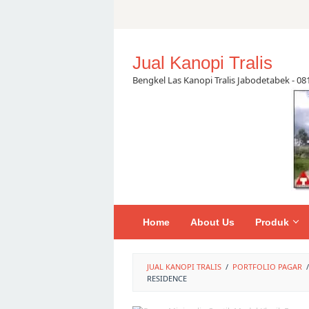
Skip
to
content
Jual Kanopi Tralis
Bengkel Las Kanopi Tralis Jabodetabek - 0
Home
About Us
Produk
JUAL KANOPI TRALIS
/
PORTFOLIO PAGAR
/
RESIDENCE