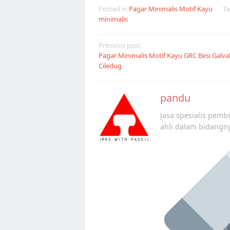
Posted in
Pagar Minimalis Motif Kayu
T
minimalis
Post
Previous post
Pagar Minimalis Motif Kayu GRC Besi Galva
navigation
Ciledug
pandu
Jasa spesialis pembu
ahli dalam bidangn