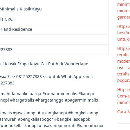
minima
Minimalis Klasik Kayu
minim
garde
is GRC
Https:
rland Residence
besi/i
untuk
Https:
227383
terali
modern
l Klasik Eropa Kayu Cat Putih di Wonderland
river-
terali
esial? >> 08125227383 << untuk WhatsApp kami.
bogor
5227383
Https:
mahidamankeluarga #rumahminimalis #kanopi
Com/ar
opi #hargatralis #hargatangga #pagarminimalis
minim
Cara M
malis #jasakanopi #tukangkanopi #bengkelkanopi
lasmurah #bengkellasbogor #bengkellasdepok
 #bengkellaskanopi #jasakanopimurah #kanopibogor