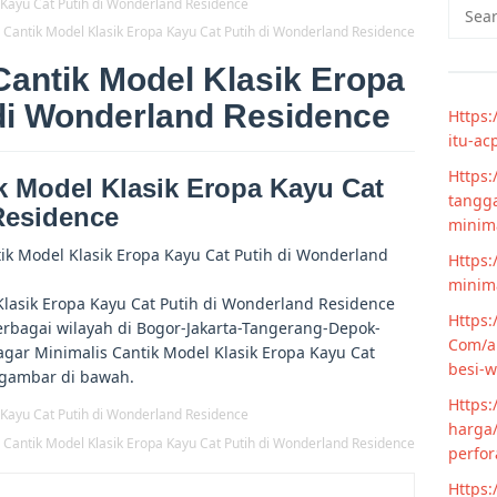
Searc
for:
 Cantik Model Klasik Eropa Kayu Cat Putih di Wonderland Residence
Cantik Model Klasik Eropa
di Wonderland Residence
Https:
itu-ac
Https:
k Model Klasik Eropa Kayu Cat
tangga
Residence
minim
ik Model Klasik Eropa Kayu Cat Putih di Wonderland
Https:
minima
Klasik Eropa Kayu Cat Putih di Wonderland Residence
Https:
erbagai wilayah di Bogor-Jakarta-Tangerang-Depok-
Com/ar
agar Minimalis Cantik Model Klasik Eropa Kayu Cat
besi-w
 gambar di bawah.
Https:
harga/
 Cantik Model Klasik Eropa Kayu Cat Putih di Wonderland Residence
perfor
Https: