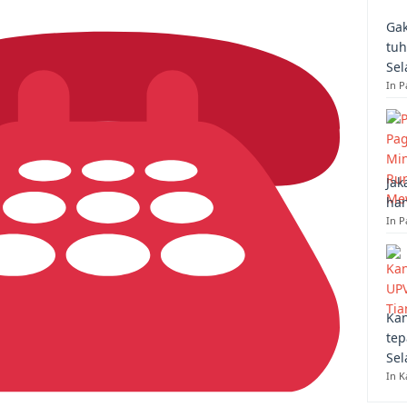
Gak
tuh
Sel
In 
Jak
han
In P
Kan
tep
Sel
In K