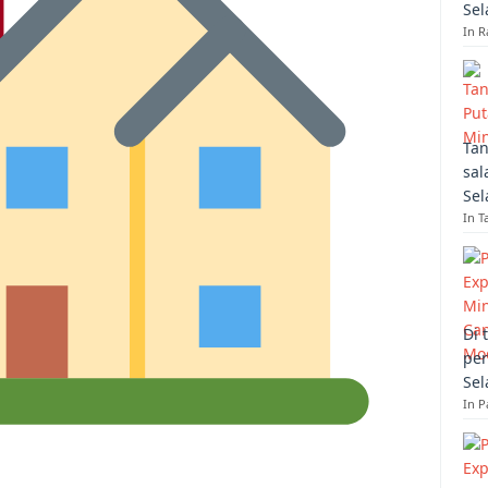
Sel
In R
Tan
sal
Sel
In T
Di 
per
Sel
In 