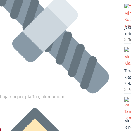
Jak
keb
In T
Ter
kla
Sel
In 
p baja ringan, plaffon, alumunium
Mem
len