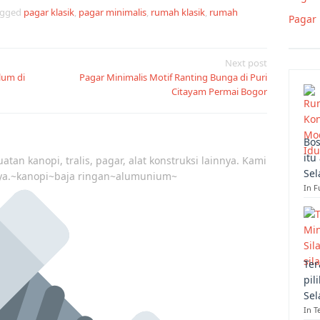
agged
pagar klasik
,
pagar minimalis
,
rumah klasik
,
rumah
Pagar 
Next post
lum di
Pagar Minimalis Motif Ranting Bunga di Puri
Citayam Permai Bogor
Bos
itu
atan kanopi, tralis, pagar, alat konstruksi lainnya. Kami
Sel
ya.~kanopi~baja ringan~alumunium~
In F
Ter
pil
Sel
In T