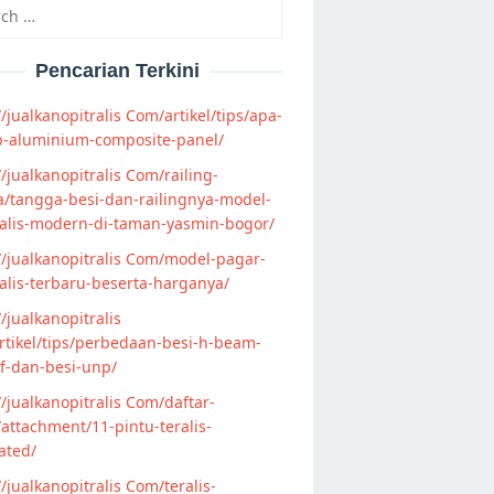
h
Pencarian Terkini
//jualkanopitralis Com/artikel/tips/apa-
p-aluminium-composite-panel/
//jualkanopitralis Com/railing-
/tangga-besi-dan-railingnya-model-
alis-modern-di-taman-yasmin-bogor/
//jualkanopitralis Com/model-pagar-
lis-terbaru-beserta-harganya/
//jualkanopitralis
tikel/tips/perbedaan-besi-h-beam-
f-dan-besi-unp/
//jualkanopitralis Com/daftar-
attachment/11-pintu-teralis-
ated/
//jualkanopitralis Com/teralis-