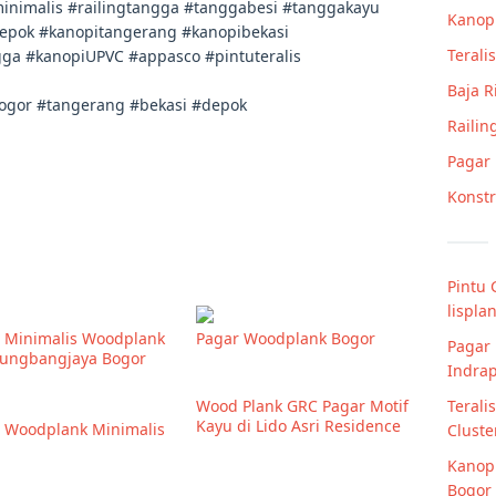
nimalis #railingtangga #tanggabesi #tanggakayu
Kanop
depok #kanopitangerang #kanopibekasi
Teralis
gga #kanopiUPVC #appasco #pintuteralis
Baja 
bogor #tangerang #bekasi #depok
Railin
Pagar
Konstr
Pintu 
lispla
 Minimalis Woodplank
Pagar Woodplank Bogor
Pagar 
lungbangjaya Bogor
Indrap
Terali
Wood Plank GRC Pagar Motif
Kayu di Lido Asri Residence
 Woodplank Minimalis
Cluste
Kanopi
Bogor