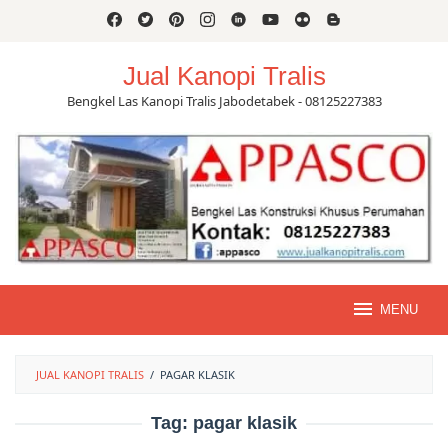
Skip
to
content
Jual Kanopi Tralis
Bengkel Las Kanopi Tralis Jabodetabek - 08125227383
MENU
JUAL KANOPI TRALIS
/
PAGAR KLASIK
Tag:
pagar klasik