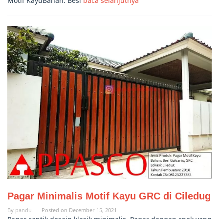
Motif KayuBahan: Besi
baca selanjutnya
Pagar Minimalis Motif Kayu GRC di Ciledug
By
pandu
Posted on
December 15, 2021