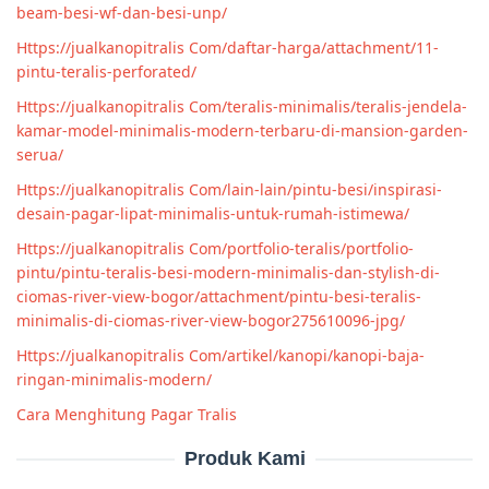
beam-besi-wf-dan-besi-unp/
Https://jualkanopitralis Com/daftar-harga/attachment/11-
pintu-teralis-perforated/
Https://jualkanopitralis Com/teralis-minimalis/teralis-jendela-
kamar-model-minimalis-modern-terbaru-di-mansion-garden-
serua/
Https://jualkanopitralis Com/lain-lain/pintu-besi/inspirasi-
desain-pagar-lipat-minimalis-untuk-rumah-istimewa/
Https://jualkanopitralis Com/portfolio-teralis/portfolio-
pintu/pintu-teralis-besi-modern-minimalis-dan-stylish-di-
ciomas-river-view-bogor/attachment/pintu-besi-teralis-
minimalis-di-ciomas-river-view-bogor275610096-jpg/
Https://jualkanopitralis Com/artikel/kanopi/kanopi-baja-
ringan-minimalis-modern/
Cara Menghitung Pagar Tralis
Produk Kami