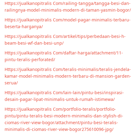
Https://jualkanopitralis Com/railing-tangga/tangga-besi-dan-
railingnya-model-minimalis-modern-di-taman-yasmin-bogor/
Https://jualkanopitralis Com/model-pagar-minimalis-terbaru-
beserta-harganya/
Https://jualkanopitralis Com/artikel/tips/perbedaan-besi-h-
beam-besi-wf-dan-besi-unp/
Https://jualkanopitralis Com/daftar-harga/attachment/11-
pintu-teralis-perforated/
Https://jualkanopitralis Com/teralis-minimalis/teralis-jendela-
kamar-model-minimalis-modern-terbaru-di-mansion-garden-
serua/
Https://jualkanopitralis Com/lain-lain/pintu-besi/inspirasi-
desain-pagar-lipat-minimalis-untuk-rumah-istimewa/
Https://jualkanopitralis Com/portfolio-teralis/portfolio-
pintu/pintu-teralis-besi-modern-minimalis-dan-stylish-di-
ciomas-river-view-bogor/attachment/pintu-besi-teralis-
minimalis-di-ciomas-river-view-bogor275610096-jpg/