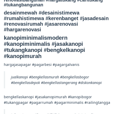
renovasibangunan #hargatukang #caritukang
#tukangbangunan
desainmewah #desainistimewa
#rumahistimewa #kerenbanget #jasadesain
#renovasirumah #jasarenovasi
#hargarenovasi
kanopiminimalismodern
#kanopiminimalis #jasakanopi
#tukangkanopi #bengkelkanopi
#kanopimurah
hargajasapagar #pagarbesi #pagargalvanis
jualkanopi #bengkellasmurah #bengkellasbogor
#bengkellasdepok #bengkellastangerang #diskonkanopi
bengkellaskanopi #jasakanopimurah #kanopibogor
#tukangpagar #pagarrumah #pagarminimalis #railingtangga