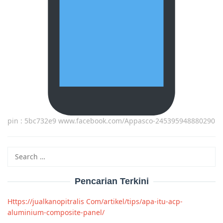
pin : 5bc732e9 www.facebook.com/Appasco-245395948880290
Search
for:
Pencarian Terkini
Https://jualkanopitralis Com/artikel/tips/apa-itu-acp-
aluminium-composite-panel/