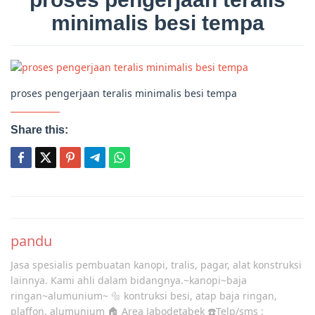
minimalis besi tempa
proses pengerjaan teralis minimalis besi tempa
Share this:
Post
navigation
pandu
Jasa spesialis pembuatan kanopi, tralis, pagar, alat konstruksi
lainnya. Kami ahli dalam bidangnya.~kanopi~baja
ringan~alumunium~ 🔩 kontruksi besi, atap baja ringan,
plaffon, alumunium 🏠 Area Jabodetabek ☎️Telp/sms :