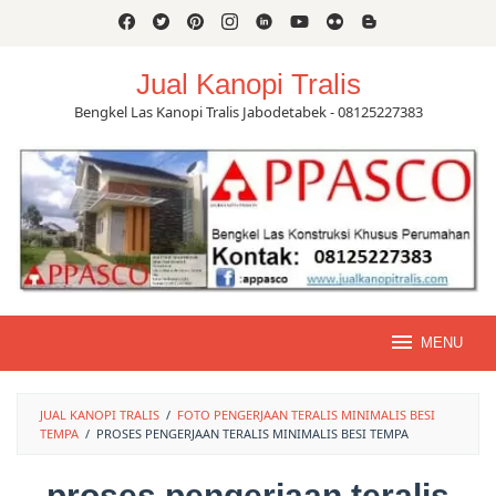
Skip
to
content
Jual Kanopi Tralis
Bengkel Las Kanopi Tralis Jabodetabek - 08125227383
MENU
JUAL KANOPI TRALIS
/
FOTO PENGERJAAN TERALIS MINIMALIS BESI
TEMPA
/
PROSES PENGERJAAN TERALIS MINIMALIS BESI TEMPA
proses pengerjaan teralis