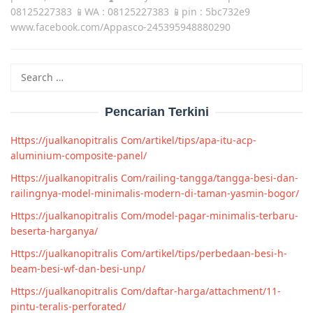
08125227383 📱WA : 08125227383 📱pin : 5bc732e9
www.facebook.com/Appasco-245395948880290
Search
for:
Pencarian Terkini
Https://jualkanopitralis Com/artikel/tips/apa-itu-acp-
aluminium-composite-panel/
Https://jualkanopitralis Com/railing-tangga/tangga-besi-dan-
railingnya-model-minimalis-modern-di-taman-yasmin-bogor/
Https://jualkanopitralis Com/model-pagar-minimalis-terbaru-
beserta-harganya/
Https://jualkanopitralis Com/artikel/tips/perbedaan-besi-h-
beam-besi-wf-dan-besi-unp/
Https://jualkanopitralis Com/daftar-harga/attachment/11-
pintu-teralis-perforated/