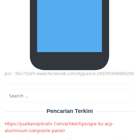
pin : 5bc732e9 www.facebook.com/Appasco-245395948880290
Search
for:
Pencarian Terkini
Https://jualkanopitralis Com/artikel/tips/apa-itu-acp-
aluminium-composite-panel/