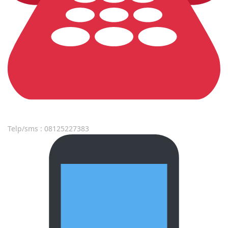
Telp/sms : 08125227383