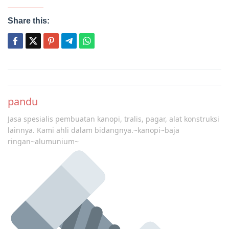
Share this:
Post
navigation
pandu
Jasa spesialis pembuatan kanopi, tralis, pagar, alat konstruksi
lainnya. Kami ahli dalam bidangnya.~kanopi~baja
ringan~alumunium~