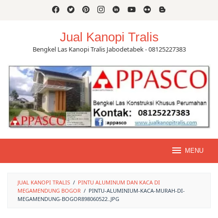
Skip
to
content
Jual Kanopi Tralis
Bengkel Las Kanopi Tralis Jabodetabek - 08125227383
MENU
JUAL KANOPI TRALIS
/
PINTU ALUMINUM DAN KACA DI
MEGAMENDUNG BOGOR
/
PINTU-ALUMINIUM-KACA-MURAH-DI-
MEGAMENDUNG-BOGOR898060522..JPG