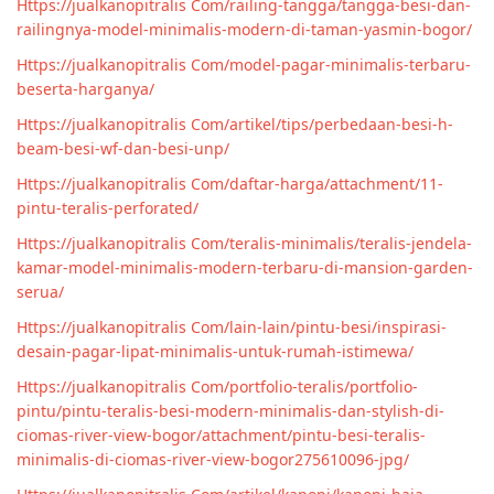
Https://jualkanopitralis Com/railing-tangga/tangga-besi-dan-
railingnya-model-minimalis-modern-di-taman-yasmin-bogor/
Https://jualkanopitralis Com/model-pagar-minimalis-terbaru-
beserta-harganya/
Https://jualkanopitralis Com/artikel/tips/perbedaan-besi-h-
beam-besi-wf-dan-besi-unp/
Https://jualkanopitralis Com/daftar-harga/attachment/11-
pintu-teralis-perforated/
Https://jualkanopitralis Com/teralis-minimalis/teralis-jendela-
kamar-model-minimalis-modern-terbaru-di-mansion-garden-
serua/
Https://jualkanopitralis Com/lain-lain/pintu-besi/inspirasi-
desain-pagar-lipat-minimalis-untuk-rumah-istimewa/
Https://jualkanopitralis Com/portfolio-teralis/portfolio-
pintu/pintu-teralis-besi-modern-minimalis-dan-stylish-di-
ciomas-river-view-bogor/attachment/pintu-besi-teralis-
minimalis-di-ciomas-river-view-bogor275610096-jpg/