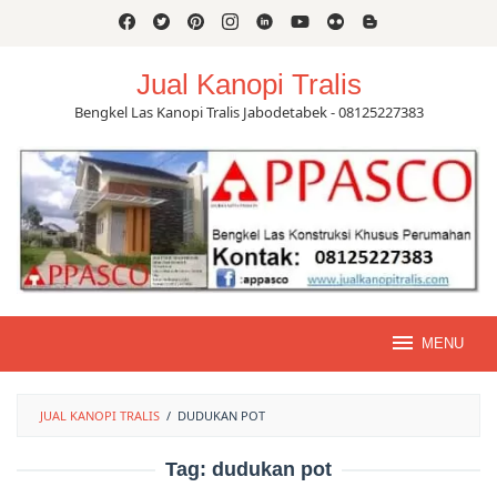
Skip
to
content
Jual Kanopi Tralis
Bengkel Las Kanopi Tralis Jabodetabek - 08125227383
MENU
JUAL KANOPI TRALIS
/
DUDUKAN POT
Tag:
dudukan pot