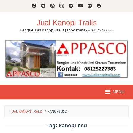
Skip
to
content
Jual Kanopi Tralis
Bengkel Las Kanopi Tralis Jabodetabek - 08125227383
MENU
JUAL KANOPI TRALIS
/
KANOPI BSD
Tag:
kanopi bsd