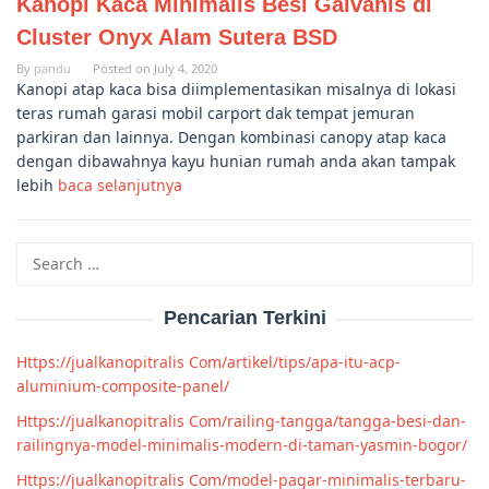
Kanopi Kaca Minimalis Besi Galvanis di
Cluster Onyx Alam Sutera BSD
By
pandu
Posted on
July 4, 2020
Kanopi atap kaca bisa diimplementasikan misalnya di lokasi
teras rumah garasi mobil carport dak tempat jemuran
parkiran dan lainnya. Dengan kombinasi canopy atap kaca
dengan dibawahnya kayu hunian rumah anda akan tampak
lebih
baca selanjutnya
Search
for:
Pencarian Terkini
Https://jualkanopitralis Com/artikel/tips/apa-itu-acp-
aluminium-composite-panel/
Https://jualkanopitralis Com/railing-tangga/tangga-besi-dan-
railingnya-model-minimalis-modern-di-taman-yasmin-bogor/
Https://jualkanopitralis Com/model-pagar-minimalis-terbaru-