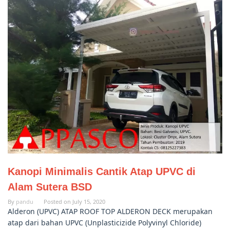
Kanopi Minimalis Cantik Atap UPVC di
Alam Sutera BSD
By
pandu
Posted on
July 15, 2020
Alderon (UPVC) ATAP ROOF TOP ALDERON DECK merupakan
atap dari bahan UPVC (Unplasticizide Polyvinyl Chloride)