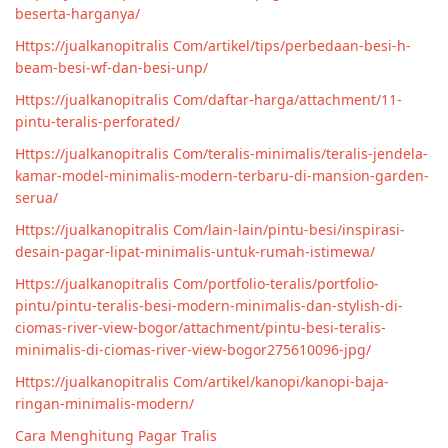
beserta-harganya/
Https://jualkanopitralis Com/artikel/tips/perbedaan-besi-h-
beam-besi-wf-dan-besi-unp/
Https://jualkanopitralis Com/daftar-harga/attachment/11-
pintu-teralis-perforated/
Https://jualkanopitralis Com/teralis-minimalis/teralis-jendela-
kamar-model-minimalis-modern-terbaru-di-mansion-garden-
serua/
Https://jualkanopitralis Com/lain-lain/pintu-besi/inspirasi-
desain-pagar-lipat-minimalis-untuk-rumah-istimewa/
Https://jualkanopitralis Com/portfolio-teralis/portfolio-
pintu/pintu-teralis-besi-modern-minimalis-dan-stylish-di-
ciomas-river-view-bogor/attachment/pintu-besi-teralis-
minimalis-di-ciomas-river-view-bogor275610096-jpg/
Https://jualkanopitralis Com/artikel/kanopi/kanopi-baja-
ringan-minimalis-modern/
Cara Menghitung Pagar Tralis