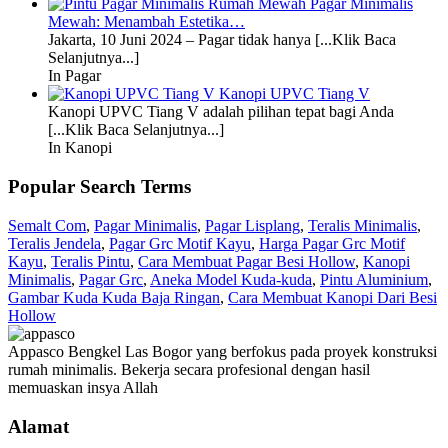
Pagar Minimalis
Mewah: Menambah Estetika…
Jakarta, 10 Juni 2024 – Pagar tidak hanya [...Klik Baca
Selanjutnya...]
In Pagar
Kanopi UPVC Tiang V
Kanopi UPVC Tiang V adalah pilihan tepat bagi Anda
[...Klik Baca Selanjutnya...]
In Kanopi
Popular Search Terms
Semalt Com
,
Pagar Minimalis
,
Pagar Lisplang
,
Teralis Minimalis
,
Teralis Jendela
,
Pagar Grc Motif Kayu
,
Harga Pagar Grc Motif
Kayu
,
Teralis Pintu
,
Cara Membuat Pagar Besi Hollow
,
Kanopi
Minimalis
,
Pagar Grc
,
Aneka Model Kuda-kuda
,
Pintu Aluminium
,
Gambar Kuda Kuda Baja Ringan
,
Cara Membuat Kanopi Dari Besi
Hollow
Appasco Bengkel Las Bogor yang berfokus pada proyek konstruksi
rumah minimalis. Bekerja secara profesional dengan hasil
memuaskan insya Allah
Alamat