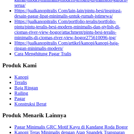
serua/
Https://jualkanopitralis Com/lain-lain/pintu-besi/inspirasi-
desain-pagar-lipat-minimalis-untuk-rumah-istimewa/
Https://jualkanopitralis Com/portfolio-teralis/portfolio-
pintu/pintu-teralis-besi-modern-minimalis-dan-stylish-di-
ciomas-river-view-bogor/attachment/pintu-besi-teralis-
minimalis-di-ciomas-river-view-bogor275610096-jpg/
Https://jualkanopitralis Com/artikel/kanopi/kanopi-baja-
ringan-minimalis-modern/
Cara Menghitung Pagar Tralis
Produk Kami
Kanopi
Teralis
Baja Ringan
Railing
Pagar
Konstruksi Berat
Produk Menarik Lainnya
Pagar Minimalis GRC Motif Kayu di Kandang Roda Bogor
Kanopi Teras Minimalis dengan Atap Spandek Transparan