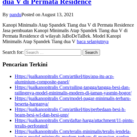
dua V di Permata Residence
By
pandu
Posted on
August 13, 2021
Kanopi Minimalis Atap Spandek Tiang dua V di Permata Residence
Jasa pembuatan Kanopi Minimalis Atap Spandek Tiang dua V di
Permata Residence di wilayah JaBoDeTaBek. Model Kanopi
Minimalis Atap Spandek Tiang dua V
baca selanjutnya
Search for:
Pencarian Terkini
Https://jualkanopitralis Com/artikel/tips/apa-itu-acp-
aluminium-composite-panel/
Https://jualkanopitralis Com/railing-tangga/tangga-besi-dan-
railingnya-model-minimalis-modern-di-taman-yasmin-bogor/
Https://jualkanopitralis Com/model-pagar-minimalis-terbaru-
beserta-harganya/
Https://jualkanopitralis Com/artikel/tips/perbedaan-besi-h-
beam-besi-wf-dan-besi-unp/
Https://jualkanopitralis Com/daftar-harga/attachment/11-pintu-
teralis-perforated/
Https://jualkanopitralis Com/teralis-minimalis/teralis-jendela-
kamar-model-minimalis-modern-terbaru-di-mansion-garden-