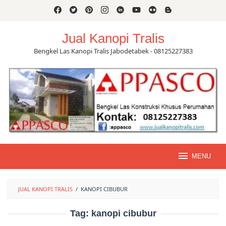
Skip
to
content
Jual Kanopi Tralis
Bengkel Las Kanopi Tralis Jabodetabek - 08125227383
MENU
JUAL KANOPI TRALIS
/
KANOPI CIBUBUR
Tag:
kanopi cibubur