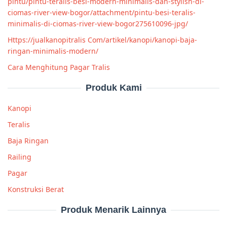
pintu/pintu-teralis-besi-modern-minimalis-dan-stylish-di-
ciomas-river-view-bogor/attachment/pintu-besi-teralis-
minimalis-di-ciomas-river-view-bogor275610096-jpg/
Https://jualkanopitralis Com/artikel/kanopi/kanopi-baja-
ringan-minimalis-modern/
Cara Menghitung Pagar Tralis
Produk Kami
Kanopi
Teralis
Baja Ringan
Railing
Pagar
Konstruksi Berat
Produk Menarik Lainnya