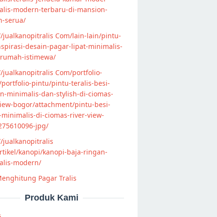
alis-modern-terbaru-di-mansion-
n-serua/
//jualkanopitralis Com/lain-lain/pintu-
nspirasi-desain-pagar-lipat-minimalis-
-rumah-istimewa/
//jualkanopitralis Com/portfolio-
s/portfolio-pintu/pintu-teralis-besi-
-minimalis-dan-stylish-di-ciomas-
view-bogor/attachment/pintu-besi-
s-minimalis-di-ciomas-river-view-
275610096-jpg/
//jualkanopitralis
tikel/kanopi/kanopi-baja-ringan-
alis-modern/
enghitung Pagar Tralis
Produk Kami