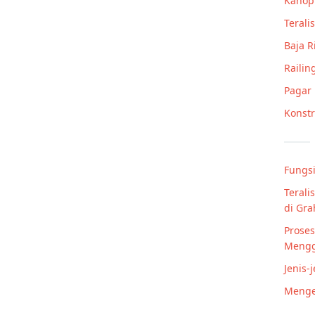
Kanop
Teralis
Baja 
Railin
Pagar
Konstr
Fungsi
Terali
di Gr
Proses
Mengg
Jenis-
Mengen