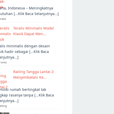
arta, Indonesia – Meningkatnya
utuhan [...Klik Baca Selanjutnya...]
eralis
Teralis Minimalis Model
Klasik Dapat Men…
alis minimalis dengan desain
sik hadir sebagai [...Klik Baca
anjutnya...]
Promo
Railing Tangga Lantai 2:
Menjembatani Ke…
iliki rumah bertingkat tak
gkap rasanya tanpa [...Klik Baca
anjutnya...]
ailing