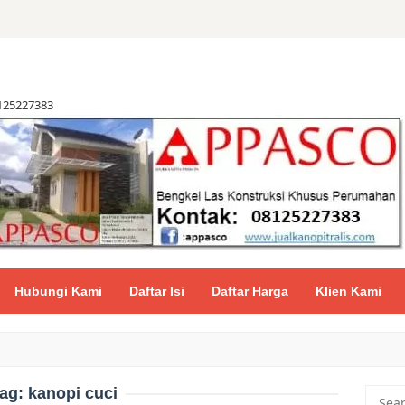
8125227383
Hubungi Kami
Daftar Isi
Daftar Harga
Klien Kami
ag:
kanopi cuci
Searc