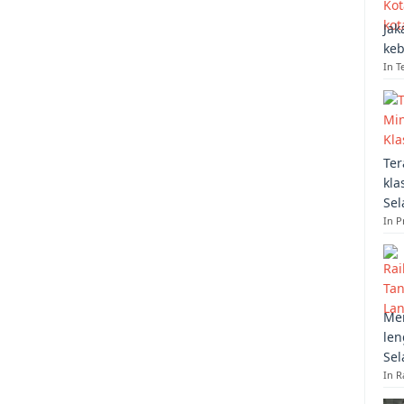
Jak
keb
In T
Ter
kla
Sel
In 
Mem
len
Sel
In R