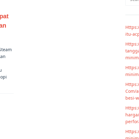
for:
pat
an
Https:
itu-ac
Https:
 Steam
tangga
kan
minim
Https:
u
minima
nopi
Https:
Com/ar
besi-w
Https:
harga/
perfor
Https:
minima