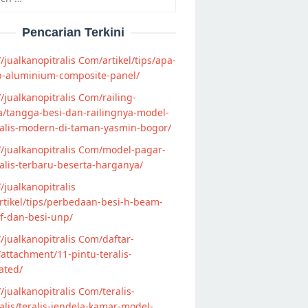
Pencarian Terkini
//jualkanopitralis Com/artikel/tips/apa-
p-aluminium-composite-panel/
//jualkanopitralis Com/railing-
/tangga-besi-dan-railingnya-model-
alis-modern-di-taman-yasmin-bogor/
//jualkanopitralis Com/model-pagar-
lis-terbaru-beserta-harganya/
//jualkanopitralis
tikel/tips/perbedaan-besi-h-beam-
f-dan-besi-unp/
//jualkanopitralis Com/daftar-
attachment/11-pintu-teralis-
ated/
//jualkanopitralis Com/teralis-
lis/teralis-jendela-kamar-model-