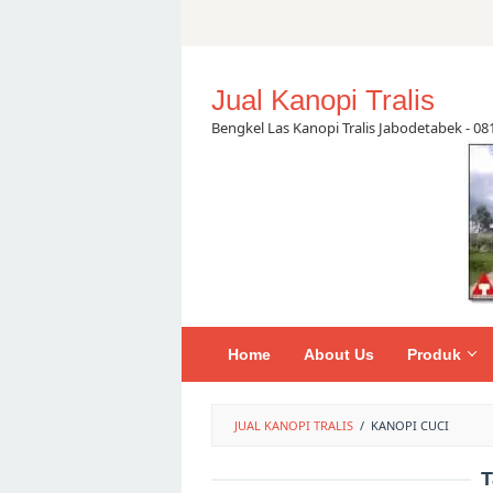
Skip
to
content
Jual Kanopi Tralis
Bengkel Las Kanopi Tralis Jabodetabek - 0
Home
About Us
Produk
JUAL KANOPI TRALIS
/
KANOPI CUCI
T