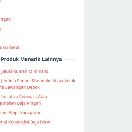
i
Ringan
g
uksi Berat
Produk Menarik Lainnya
 Jalusi Rumah Minimalis
s Jendela Simpel Minimalis Kotak-kotak
aha Sawangan Depok
 Instalasi Renovasi Atap
unakan Baja Ringan
jenis Atap Transparan
al Konstruksi Baja Berat