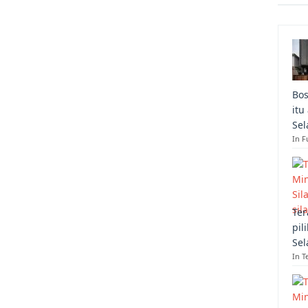
Bos
itu
Sel
In F
Ter
pil
Sel
In T