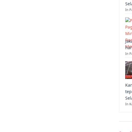
Sel
In 
Jak
han
In P
Kan
tep
Sel
In K