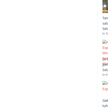
Tan
sal
Sel
In T
Di 
per
Sel
In 
Gak
tuh