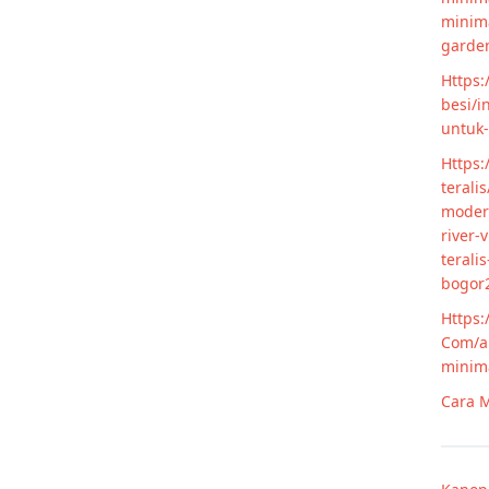
minim
garde
Https:
besi/i
untuk
Https:
terali
modern
river-
terali
bogor
Https:
Com/ar
minim
Cara M