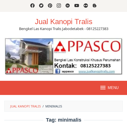
Skip
to
content
Jual Kanopi Tralis
Bengkel Las Kanopi Tralis Jabodetabek - 08125227383
MENU
JUAL KANOPI TRALIS
/
MINIMALIS
Tag:
minimalis