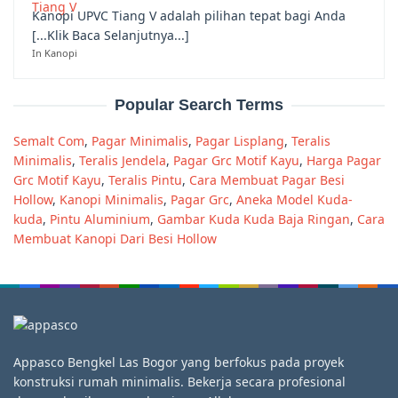
Kanopi UPVC Tiang V adalah pilihan tepat bagi Anda
[...Klik Baca Selanjutnya...]
In Kanopi
Popular Search Terms
Semalt Com
,
Pagar Minimalis
,
Pagar Lisplang
,
Teralis
Minimalis
,
Teralis Jendela
,
Pagar Grc Motif Kayu
,
Harga Pagar
Grc Motif Kayu
,
Teralis Pintu
,
Cara Membuat Pagar Besi
Hollow
,
Kanopi Minimalis
,
Pagar Grc
,
Aneka Model Kuda-
kuda
,
Pintu Aluminium
,
Gambar Kuda Kuda Baja Ringan
,
Cara
Membuat Kanopi Dari Besi Hollow
Appasco Bengkel Las Bogor yang berfokus pada proyek
konstruksi rumah minimalis. Bekerja secara profesional