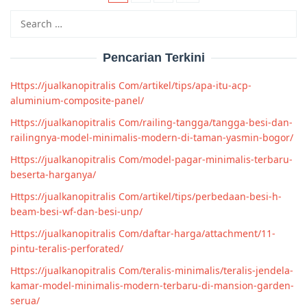
Search
for:
Pencarian Terkini
Https://jualkanopitralis Com/artikel/tips/apa-itu-acp-
aluminium-composite-panel/
Https://jualkanopitralis Com/railing-tangga/tangga-besi-dan-
railingnya-model-minimalis-modern-di-taman-yasmin-bogor/
Https://jualkanopitralis Com/model-pagar-minimalis-terbaru-
beserta-harganya/
Https://jualkanopitralis Com/artikel/tips/perbedaan-besi-h-
beam-besi-wf-dan-besi-unp/
Https://jualkanopitralis Com/daftar-harga/attachment/11-
pintu-teralis-perforated/
Https://jualkanopitralis Com/teralis-minimalis/teralis-jendela-
kamar-model-minimalis-modern-terbaru-di-mansion-garden-
serua/