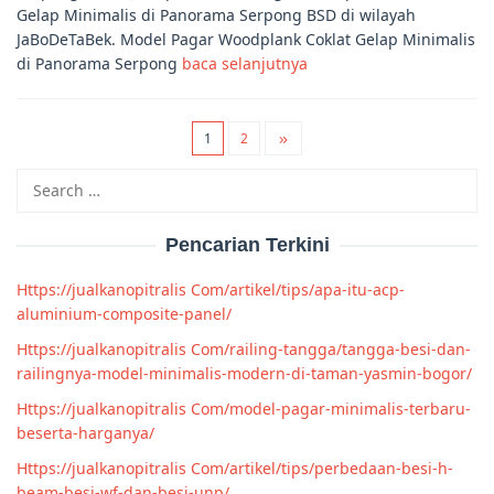
Gelap Minimalis di Panorama Serpong BSD di wilayah
JaBoDeTaBek. Model Pagar Woodplank Coklat Gelap Minimalis
di Panorama Serpong
baca selanjutnya
1
2
Search
for:
Pencarian Terkini
Https://jualkanopitralis Com/artikel/tips/apa-itu-acp-
aluminium-composite-panel/
Https://jualkanopitralis Com/railing-tangga/tangga-besi-dan-
railingnya-model-minimalis-modern-di-taman-yasmin-bogor/
Https://jualkanopitralis Com/model-pagar-minimalis-terbaru-
beserta-harganya/
Https://jualkanopitralis Com/artikel/tips/perbedaan-besi-h-
beam-besi-wf-dan-besi-unp/