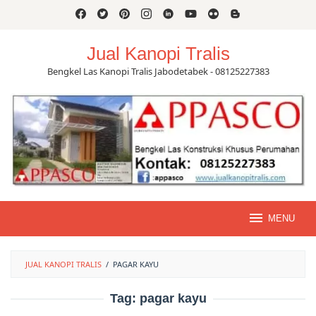
Skip
to
content
Jual Kanopi Tralis
Bengkel Las Kanopi Tralis Jabodetabek - 08125227383
MENU
JUAL KANOPI TRALIS
/
PAGAR KAYU
Tag:
pagar kayu