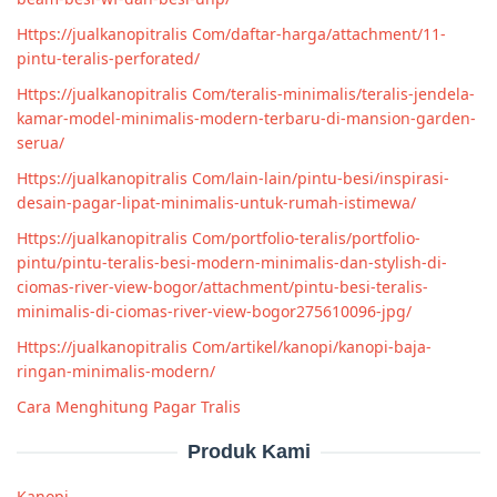
Https://jualkanopitralis Com/daftar-harga/attachment/11-
pintu-teralis-perforated/
Https://jualkanopitralis Com/teralis-minimalis/teralis-jendela-
kamar-model-minimalis-modern-terbaru-di-mansion-garden-
serua/
Https://jualkanopitralis Com/lain-lain/pintu-besi/inspirasi-
desain-pagar-lipat-minimalis-untuk-rumah-istimewa/
Https://jualkanopitralis Com/portfolio-teralis/portfolio-
pintu/pintu-teralis-besi-modern-minimalis-dan-stylish-di-
ciomas-river-view-bogor/attachment/pintu-besi-teralis-
minimalis-di-ciomas-river-view-bogor275610096-jpg/
Https://jualkanopitralis Com/artikel/kanopi/kanopi-baja-
ringan-minimalis-modern/
Cara Menghitung Pagar Tralis
Produk Kami
Kanopi