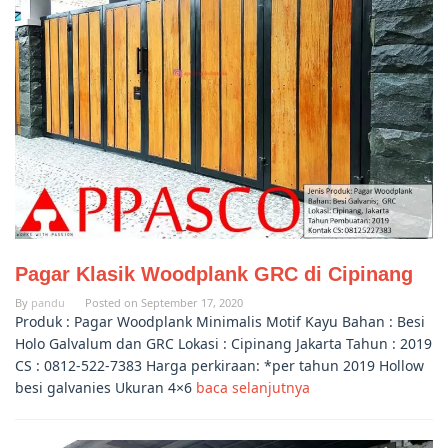
Pagar Klasik Woodplank GRC di Cipinang
By
pandu
Posted on
September 17, 2020
Produk : Pagar Woodplank Minimalis Motif Kayu Bahan : Besi
Holo Galvalum dan GRC Lokasi : Cipinang Jakarta Tahun : 2019
CS : 0812-522-7383 Harga perkiraan: *per tahun 2019 Hollow
besi galvanies Ukuran 4×6
baca selanjutnya