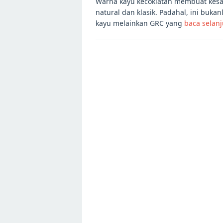
Warna kayu kecoklatan membuat kes
natural dan klasik. Padahal, ini bukan
kayu melainkan GRC yang
baca selan