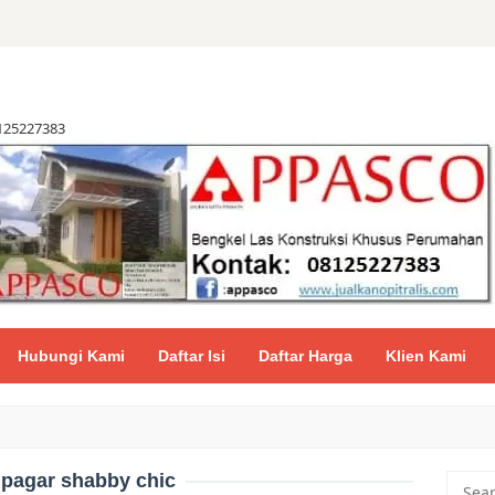
8125227383
Hubungi Kami
Daftar Isi
Daftar Harga
Klien Kami
:
pagar shabby chic
Searc