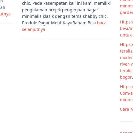
an
chic. Pada kesempatan kali ini kami memiliki
minim
lah
pengalaman projek pengerjaan pagar
garde
jutnya
minimalis klasik dengan tema shabby chic.
Https:
Produk: Pagar Motif KayuBahan: Besi
baca
besi/i
selanjutnya
untuk
Https:
terali
modern
river-
terali
bogor
Https:
Com/ar
minim
Cara M