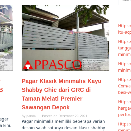
for:
Https:
itu-ac
Https:
tangga
minim
Https:
minima
Https:
f
Pagar Klasik Minimalis Kayu
Com/ar
B
Shabby Chic dari GRC di
besi-w
Taman Melati Premier
Https:
Sawangan Depok
harga/
perfor
By
pandu
Posted on
December 29, 2021
agar
Pagar minimalis memiliki beberapa varian
Https:
 kini.
desain salah satunya desain klasik shabby
minima