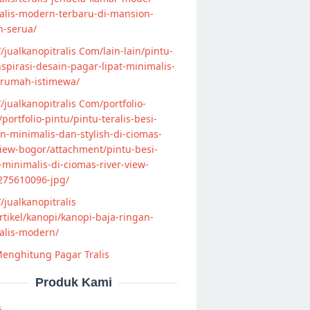
alis-modern-terbaru-di-mansion-
n-serua/
//jualkanopitralis Com/lain-lain/pintu-
nspirasi-desain-pagar-lipat-minimalis-
-rumah-istimewa/
//jualkanopitralis Com/portfolio-
s/portfolio-pintu/pintu-teralis-besi-
-minimalis-dan-stylish-di-ciomas-
view-bogor/attachment/pintu-besi-
s-minimalis-di-ciomas-river-view-
275610096-jpg/
//jualkanopitralis
tikel/kanopi/kanopi-baja-ringan-
alis-modern/
enghitung Pagar Tralis
Produk Kami