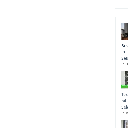
Bos
itu
Sel
In F
Ter
pil
Sel
In T