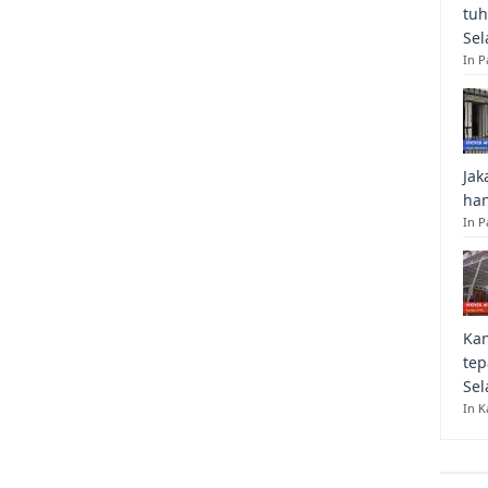
tuh
Sel
In 
Jak
han
In P
Kan
tep
Sel
In K