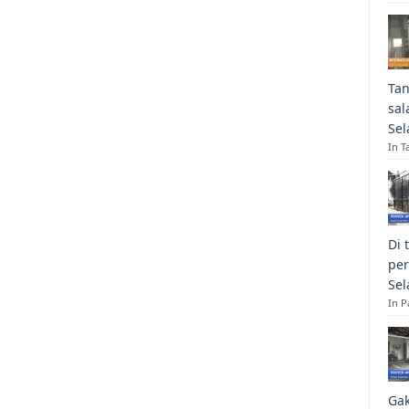
Tan
sal
Sel
In T
Di 
per
Sel
In 
Gak