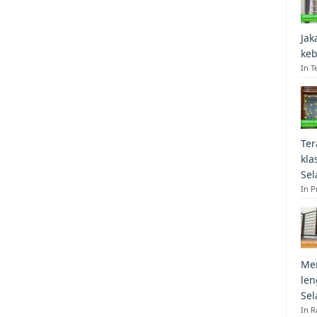
Jak
keb
In T
Ter
kla
Sel
In 
Mem
len
Sel
In R