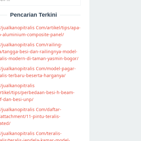
Pencarian Terkini
//jualkanopitralis Com/artikel/tips/apa-
p-aluminium-composite-panel/
//jualkanopitralis Com/railing-
/tangga-besi-dan-railingnya-model-
alis-modern-di-taman-yasmin-bogor/
//jualkanopitralis Com/model-pagar-
lis-terbaru-beserta-harganya/
//jualkanopitralis
tikel/tips/perbedaan-besi-h-beam-
f-dan-besi-unp/
//jualkanopitralis Com/daftar-
attachment/11-pintu-teralis-
ated/
//jualkanopitralis Com/teralis-
lis/teralis-jendela-kamar-model-