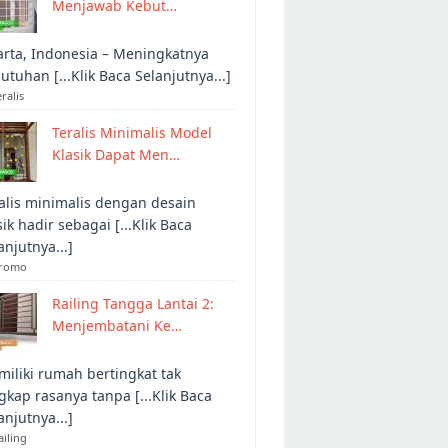
Menjawab Kebut…
arta, Indonesia – Meningkatnya
utuhan [...Klik Baca Selanjutnya...]
eralis
Teralis Minimalis Model
Klasik Dapat Men…
alis minimalis dengan desain
sik hadir sebagai [...Klik Baca
anjutnya...]
Promo
Railing Tangga Lantai 2:
Menjembatani Ke…
iliki rumah bertingkat tak
gkap rasanya tanpa [...Klik Baca
anjutnya...]
ailing