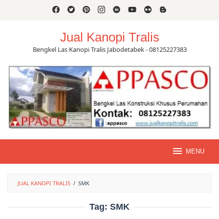
Skip
to
content
Jual Kanopi Tralis
Bengkel Las Kanopi Tralis Jabodetabek - 08125227383
MENU
JUAL KANOPI TRALIS
/
SMK
Tag:
SMK