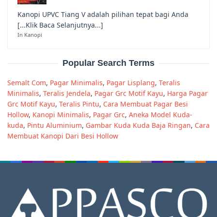
Kanopi UPVC Tiang V adalah pilihan tepat bagi Anda
[...Klik Baca Selanjutnya...]
In Kanopi
Popular Search Terms
Semalt Com
,
Pagar Minimalis
,
Pagar Lisplang
,
Teralis
Minimalis
,
Teralis Jendela
,
Pagar Grc Motif Kayu
,
Harga Pagar
Grc Motif Kayu
,
Teralis Pintu
,
Cara Membuat Pagar Besi
Hollow
,
Kanopi Minimalis
,
Pagar Grc
,
Aneka Model Kuda-
kuda
,
Pintu Aluminium
,
Gambar Kuda Kuda Baja Ringan
,
Cara
Membuat Kanopi Dari Besi Hollow