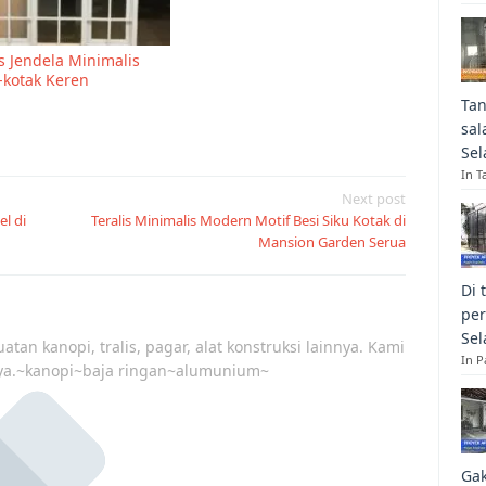
is Jendela Minimalis
-kotak Keren
Tan
sal
Sel
In T
Next post
el di
Teralis Minimalis Modern Motif Besi Siku Kotak di
Mansion Garden Serua
Di 
per
Sel
atan kanopi, tralis, pagar, alat konstruksi lainnya. Kami
In 
ya.~kanopi~baja ringan~alumunium~
Gak