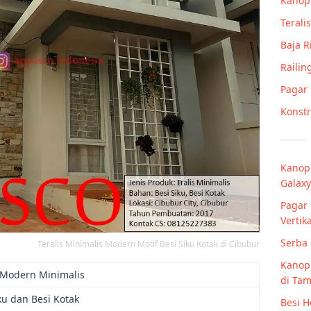
Kanop
Teralis
Baja 
Railin
Pagar
Konstr
Kanopi
Galaxy
Pagar 
Vertik
Serba 
Teralis Minimalis Modern Motif Besi Siku Kotak di Cibubur
Kanopi
s Modern Minimalis
di Ta
ku dan Besi Kotak
Besi H