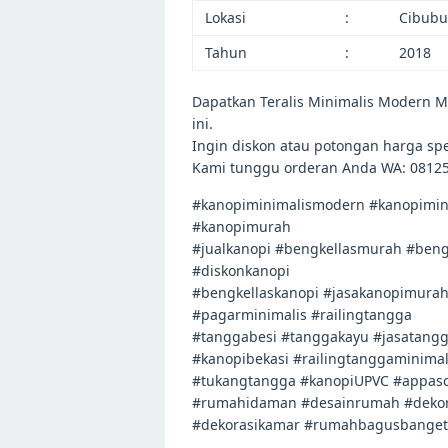
Lokasi
:
Cibubur
Tahun
:
2018
Dapatkan Teralis Minimalis Modern Mo
ini.
Ingin diskon atau potongan harga sp
Kami tunggu orderan Anda WA: 0812
#kanopiminimalismodern #kanopimini
#kanopimurah
#jualkanopi #bengkellasmurah #beng
#diskonkanopi
#bengkellaskanopi #jasakanopimura
#pagarminimalis #railingtangga
#tanggabesi #tanggakayu #jasatangg
#kanopibekasi #railingtanggaminimal
#tukangtangga #kanopiUPVC #appasc
#rumahidaman #desainrumah #deko
#dekorasikamar #rumahbagusbanget #