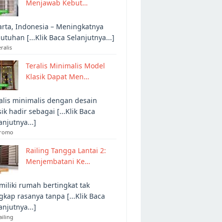
Menjawab Kebut…
arta, Indonesia – Meningkatnya
utuhan [...Klik Baca Selanjutnya...]
eralis
Teralis Minimalis Model
Klasik Dapat Men…
alis minimalis dengan desain
sik hadir sebagai [...Klik Baca
anjutnya...]
Promo
Railing Tangga Lantai 2:
Menjembatani Ke…
iliki rumah bertingkat tak
gkap rasanya tanpa [...Klik Baca
anjutnya...]
ailing