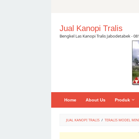
Skip
to
content
Jual Kanopi Tralis
Bengkel Las Kanopi Tralis Jabodetabek - 0
Home
About Us
Produk
JUAL KANOPI TRALIS
/
TERALIS MODEL MIN