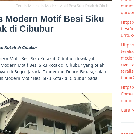
minim
Teralis Minimalis Modern Motif Besi Siku Kotak di Cibubur
garde
is Modern Motif Besi Siku
Https:
k di Cibubur
besi/i
untuk
Https:
ku Kotak di Cibubur
terali
modern
ern Motif Besi Siku Kotak di Cibubur di wilayah
river-
 Modern Motif Besi Siku Kotak di Cibubur yang telah
terali
yah di Bogor-Jakarta-Tangerang-Depok-Bekasi, salah
bogor
is Modern Motif Besi Siku Kotak di Cibubur pada
Https:
Com/ar
minim
Cara M