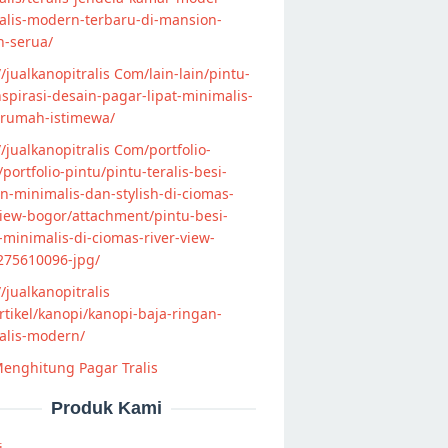
alis-modern-terbaru-di-mansion-
n-serua/
//jualkanopitralis Com/lain-lain/pintu-
nspirasi-desain-pagar-lipat-minimalis-
-rumah-istimewa/
//jualkanopitralis Com/portfolio-
s/portfolio-pintu/pintu-teralis-besi-
-minimalis-dan-stylish-di-ciomas-
view-bogor/attachment/pintu-besi-
s-minimalis-di-ciomas-river-view-
275610096-jpg/
//jualkanopitralis
tikel/kanopi/kanopi-baja-ringan-
alis-modern/
enghitung Pagar Tralis
Produk Kami