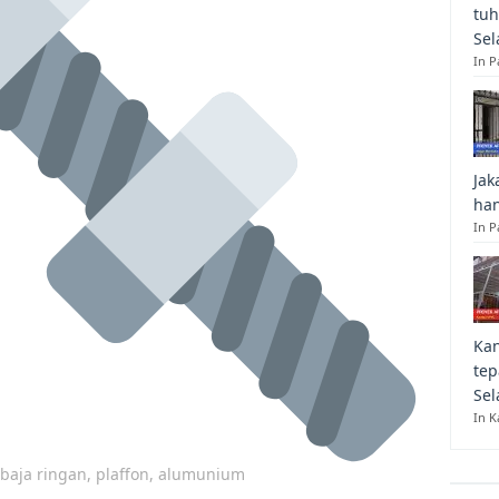
tuh
Sel
In 
Jak
han
In P
Kan
tep
Sel
In K
p baja ringan, plaffon, alumunium