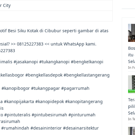
 City
tif Besi Siku Kotak di Cibubur seperti gambar di atas
esial? >> 08125227383 << untuk WhatsApp kami.
Bos
5227383
itu
Sel
malis #jasakanopi #tukangkanopi #bengkelkanopi
In F
kellasbogor #bengkellasdepok #bengkellastangerang
h #kanopibogor #tukangpagar #pagarrumah
Ter
a #kanopijakarta #kanopidepok #kanopitangerang
pil
is
Sel
o #pintuteralis #pintubesirumah #pinturumah
In T
rasirumah
rumahindah #desaininterior #desainarsitektur