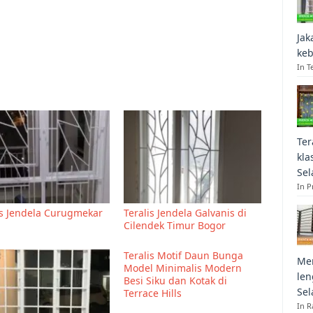
Jak
keb
In T
Ter
kla
Sel
In 
is Jendela Curugmekar
Teralis Jendela Galvanis di
Cilendek Timur Bogor
Teralis Motif Daun Bunga
Mem
Model Minimalis Modern
len
Besi Siku dan Kotak di
Sel
Terrace Hills
In R