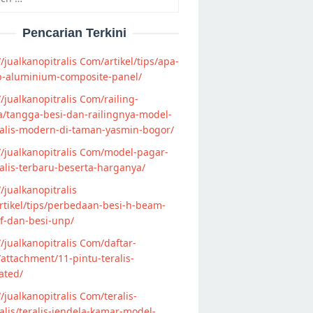
Pencarian Terkini
//jualkanopitralis Com/artikel/tips/apa-
p-aluminium-composite-panel/
//jualkanopitralis Com/railing-
/tangga-besi-dan-railingnya-model-
alis-modern-di-taman-yasmin-bogor/
//jualkanopitralis Com/model-pagar-
lis-terbaru-beserta-harganya/
//jualkanopitralis
tikel/tips/perbedaan-besi-h-beam-
f-dan-besi-unp/
//jualkanopitralis Com/daftar-
attachment/11-pintu-teralis-
ated/
//jualkanopitralis Com/teralis-
lis/teralis-jendela-kamar-model-