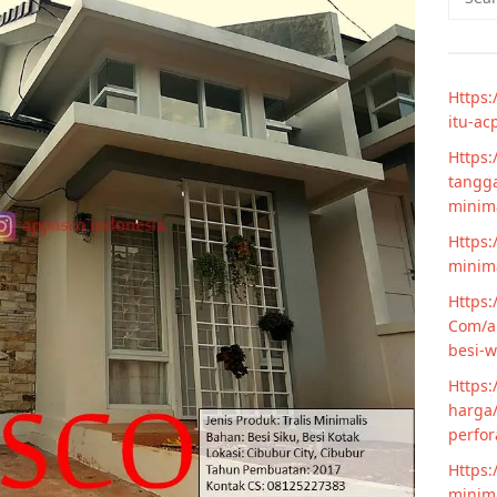
for:
Https:
itu-ac
Https:
tangga
minim
Https:
minima
Https:
Com/ar
besi-w
Https:
harga/
perfor
Https:
minima