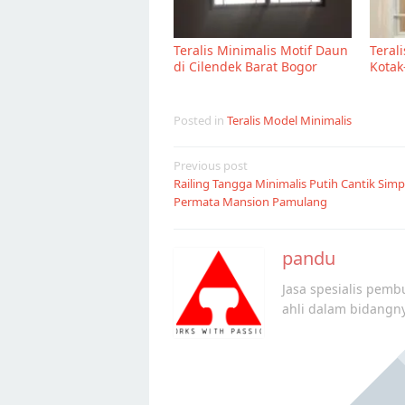
Teralis Minimalis Motif Daun
Teral
di Cilendek Barat Bogor
Kotak
Posted in
Teralis Model Minimalis
Post
Previous post
Railing Tangga Minimalis Putih Cantik Simp
navigation
Permata Mansion Pamulang
pandu
Jasa spesialis pembu
ahli dalam bidangn