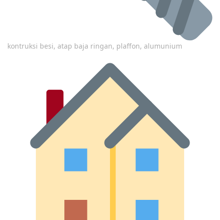
kontruksi besi, atap baja ringan, plaffon, alumunium