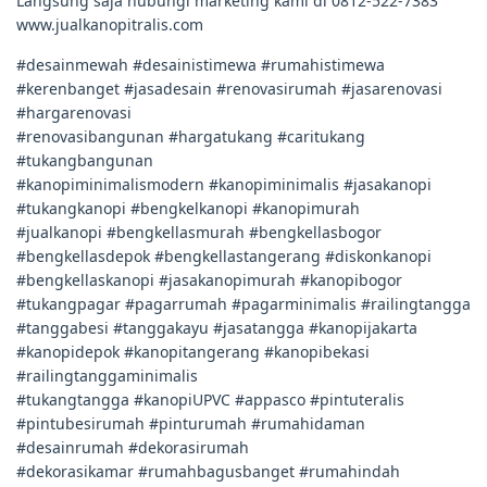
Langsung saja hubungi marketing kami di 0812-522-7383
www.jualkanopitralis.com
#desainmewah #desainistimewa #rumahistimewa
#kerenbanget #jasadesain #renovasirumah #jasarenovasi
#hargarenovasi
#renovasibangunan #hargatukang #caritukang
#tukangbangunan
#kanopiminimalismodern #kanopiminimalis #jasakanopi
#tukangkanopi #bengkelkanopi #kanopimurah
#jualkanopi #bengkellasmurah #bengkellasbogor
#bengkellasdepok #bengkellastangerang #diskonkanopi
#bengkellaskanopi #jasakanopimurah #kanopibogor
#tukangpagar #pagarrumah #pagarminimalis #railingtangga
#tanggabesi #tanggakayu #jasatangga #kanopijakarta
#kanopidepok #kanopitangerang #kanopibekasi
#railingtanggaminimalis
#tukangtangga #kanopiUPVC #appasco #pintuteralis
#pintubesirumah #pinturumah #rumahidaman
#desainrumah #dekorasirumah
#dekorasikamar #rumahbagusbanget #rumahindah