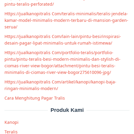
pintu-teralis-perforated/
Https://jualkanopitralis Com/teralis-minimalis/teralis-jendela-
kamar-model-minimalis-modern-terbaru-di-mansion-garden-
serua/
Https://jualkanopitralis Com/lain-lain/pintu-besi/inspirasi-
desain-pagar-lipat-minimalis-untuk-rumah-istimewa/
Https://jualkanopitralis Com/portfolio-teralis/portfolio-
pintu/pintu-teralis-besi-modern-minimalis-dan-stylish-di-
ciomas-river-view-bogor/attachment/pintu-besi-teralis-
minimalis-di-ciomas-river-view-bogor275610096-jpg/
Https://jualkanopitralis Com/artikel/kanopi/kanopi-baja-
ringan-minimalis-modern/
Cara Menghitung Pagar Tralis
Produk Kami
Kanopi
Teralis