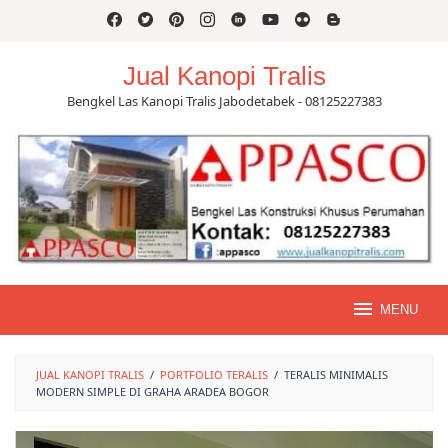
Skip
to
content
Jual Kanopi Tralis
Bengkel Las Kanopi Tralis Jabodetabek - 08125227383
MENU
JUAL KANOPI TRALIS
/
PORTFOLIO TERALIS
/
TERALIS MINIMALIS
MODERN SIMPLE DI GRAHA ARADEA BOGOR