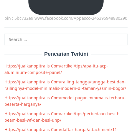
pin : 5bc732e9 www.facebook.com/Appasco-245395948880290
Search
for:
Pencarian Terkini
Https://jualkanopitralis Com/artikel/tips/apa-itu-acp-
aluminium-composite-panel/
Https://jualkanopitralis Com/railing-tangga/tangga-besi-dan-
railingnya-model-minimalis-modern-di-taman-yasmin-bogor/
Https://jualkanopitralis Com/model-pagar-minimalis-terbaru-
beserta-harganya/
Https://jualkanopitralis Com/artikel/tips/perbedaan-besi-h-
beam-besi-wf-dan-besi-unp/
Https://jualkanopitralis Com/daftar-harga/attachment/11-