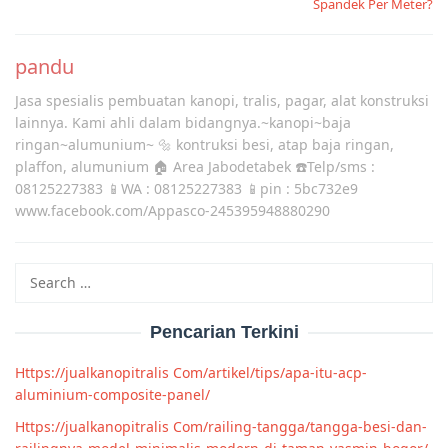
Spandek Per Meter?
pandu
Jasa spesialis pembuatan kanopi, tralis, pagar, alat konstruksi
lainnya. Kami ahli dalam bidangnya.~kanopi~baja
ringan~alumunium~ 🔩 kontruksi besi, atap baja ringan,
plaffon, alumunium 🏠 Area Jabodetabek ☎️Telp/sms :
08125227383 📱WA : 08125227383 📱pin : 5bc732e9
www.facebook.com/Appasco-245395948880290
Search
for:
Pencarian Terkini
Https://jualkanopitralis Com/artikel/tips/apa-itu-acp-
aluminium-composite-panel/
Https://jualkanopitralis Com/railing-tangga/tangga-besi-dan-