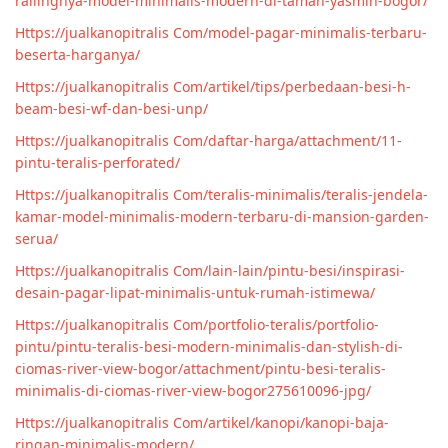
railingnya-model-minimalis-modern-di-taman-yasmin-bogor/
Https://jualkanopitralis Com/model-pagar-minimalis-terbaru-
beserta-harganya/
Https://jualkanopitralis Com/artikel/tips/perbedaan-besi-h-
beam-besi-wf-dan-besi-unp/
Https://jualkanopitralis Com/daftar-harga/attachment/11-
pintu-teralis-perforated/
Https://jualkanopitralis Com/teralis-minimalis/teralis-jendela-
kamar-model-minimalis-modern-terbaru-di-mansion-garden-
serua/
Https://jualkanopitralis Com/lain-lain/pintu-besi/inspirasi-
desain-pagar-lipat-minimalis-untuk-rumah-istimewa/
Https://jualkanopitralis Com/portfolio-teralis/portfolio-
pintu/pintu-teralis-besi-modern-minimalis-dan-stylish-di-
ciomas-river-view-bogor/attachment/pintu-besi-teralis-
minimalis-di-ciomas-river-view-bogor275610096-jpg/
Https://jualkanopitralis Com/artikel/kanopi/kanopi-baja-
ringan-minimalis-modern/