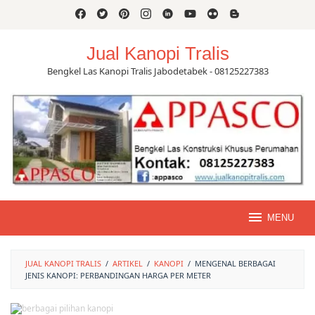
Skip
to
content
Jual Kanopi Tralis
Bengkel Las Kanopi Tralis Jabodetabek - 08125227383
MENU
JUAL KANOPI TRALIS
/
ARTIKEL
/
KANOPI
/
MENGENAL BERBAGAI
JENIS KANOPI: PERBANDINGAN HARGA PER METER