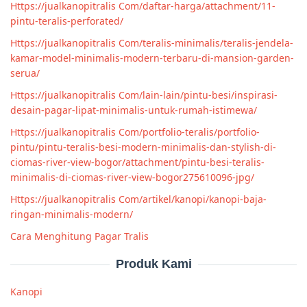
Https://jualkanopitralis Com/daftar-harga/attachment/11-
pintu-teralis-perforated/
Https://jualkanopitralis Com/teralis-minimalis/teralis-jendela-
kamar-model-minimalis-modern-terbaru-di-mansion-garden-
serua/
Https://jualkanopitralis Com/lain-lain/pintu-besi/inspirasi-
desain-pagar-lipat-minimalis-untuk-rumah-istimewa/
Https://jualkanopitralis Com/portfolio-teralis/portfolio-
pintu/pintu-teralis-besi-modern-minimalis-dan-stylish-di-
ciomas-river-view-bogor/attachment/pintu-besi-teralis-
minimalis-di-ciomas-river-view-bogor275610096-jpg/
Https://jualkanopitralis Com/artikel/kanopi/kanopi-baja-
ringan-minimalis-modern/
Cara Menghitung Pagar Tralis
Produk Kami
Kanopi