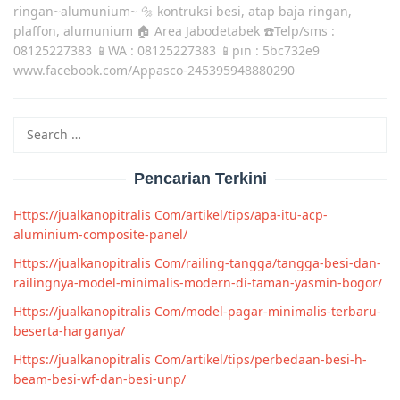
ringan~alumunium~ 🔩 kontruksi besi, atap baja ringan,
plaffon, alumunium 🏠 Area Jabodetabek ☎️Telp/sms :
08125227383 📱WA : 08125227383 📱pin : 5bc732e9
www.facebook.com/Appasco-245395948880290
Search
for:
Pencarian Terkini
Https://jualkanopitralis Com/artikel/tips/apa-itu-acp-
aluminium-composite-panel/
Https://jualkanopitralis Com/railing-tangga/tangga-besi-dan-
railingnya-model-minimalis-modern-di-taman-yasmin-bogor/
Https://jualkanopitralis Com/model-pagar-minimalis-terbaru-
beserta-harganya/
Https://jualkanopitralis Com/artikel/tips/perbedaan-besi-h-
beam-besi-wf-dan-besi-unp/