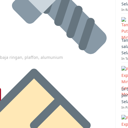
Sel
In R
Tan
sal
Sel
p baja ringan, plaffon, alumunium
In T
Di 
per
Sel
In 