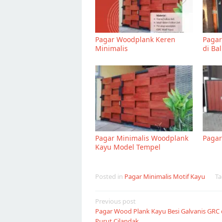
Pagar Woodplank Keren
Pagar
Minimalis
di Ba
Pagar Minimalis Woodplank
Pagar
Kayu Model Tempel
Posted in
Pagar Minimalis Motif Kayu
T
Post
Previous post
Pagar Wood Plank Kayu Besi Galvanis GRC d
navigation
Purut Cilandak