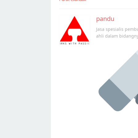
pandu
Jasa spesialis pembu
ahli dalam bidangn