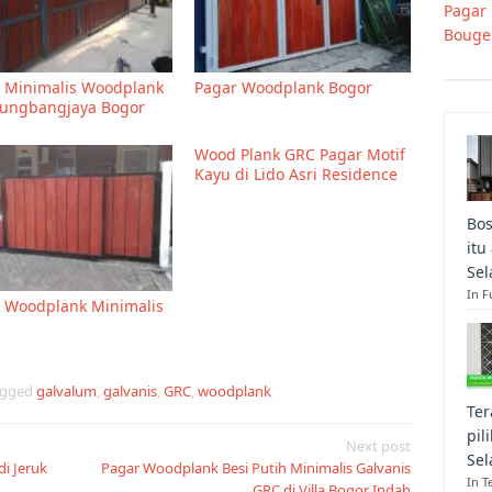
Pagar
Bougen
 Minimalis Woodplank
Pagar Woodplank Bogor
lungbangjaya Bogor
Wood Plank GRC Pagar Motif
Kayu di Lido Asri Residence
Bos
itu
Sel
In F
 Woodplank Minimalis
agged
galvalum
,
galvanis
,
GRC
,
woodplank
Ter
pil
Next post
Sel
i Jeruk
Pagar Woodplank Besi Putih Minimalis Galvanis
In T
GRC di Villa Bogor Indah