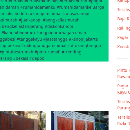
Kanop
ah #teralis #teralisminimalis #teralismurah #pagar
mahidaman #rumahidamanku #rumahidamankeluarga
Teralis
imalismodern #kanopiminimalis #jasakanopi
Baja 
opimurah #jualkanopi #bengkellasmurah
#bengkellastangerang #diskonkanopi
Railin
h #kanopibogor #tukangpagar #pagarrumah
Pagar
nggabesi #tanggakayu #jasatangga #kanopijakarta
opibekasi #railingtanggaminimalis #tukangtangga
Konstr
 #pintubesirumah #pinturumah #trending
gerang #bekasi #depok
Pintu 
Rawa
Pagar 
Kayu C
Terali
Parun
Terali
Rizki I