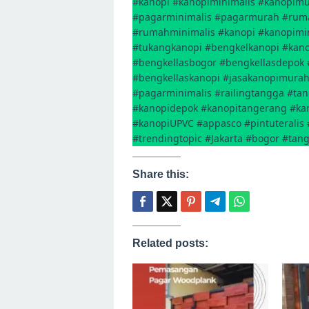
#kanopi #kanopiminimalis #kanopimur
#pagarminimalis #pagarmurah #ru
#rumahminimalis #kanopi #kanopimin
#tukangkanopi #bengkelkanopi #kan
#bengkellasbogor #bengkellasdepok 
#bengkellaskanopi #jasakanopimura
#pagarminimalis #railingtangga #ta
#kanopidepok #kanopitangerang #kan
#kanopiUPVC #appasco #pintuteralis
#trendingtopic #Jakarta #bogor #tan
Share this:
Related posts: