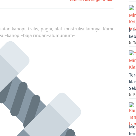
atan kanopi, tralis, pagar, alat konstruksi lainnya. Kami
Jak
ya.~kanopi~baja ringan~alumunium~
keb
In T
Ter
kla
Sel
In 
Mem
len