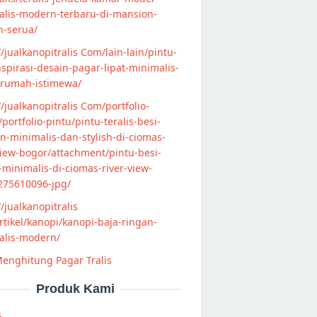
alis-modern-terbaru-di-mansion-
n-serua/
//jualkanopitralis Com/lain-lain/pintu-
nspirasi-desain-pagar-lipat-minimalis-
-rumah-istimewa/
//jualkanopitralis Com/portfolio-
s/portfolio-pintu/pintu-teralis-besi-
-minimalis-dan-stylish-di-ciomas-
view-bogor/attachment/pintu-besi-
s-minimalis-di-ciomas-river-view-
275610096-jpg/
//jualkanopitralis
tikel/kanopi/kanopi-baja-ringan-
alis-modern/
enghitung Pagar Tralis
Produk Kami