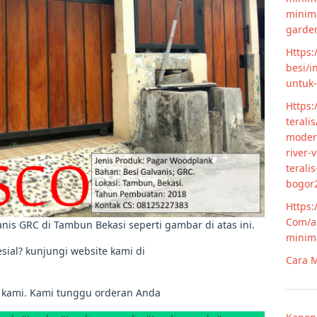
minim
garde
Https:
besi/i
untuk
Https:
terali
modern
river-
terali
bogor
Https:
Com/ar
nis GRC di Tambun Bekasi seperti gambar di atas ini.
minim
sial? kunjungi website kami di
Cara M
 kami. Kami tunggu orderan Anda