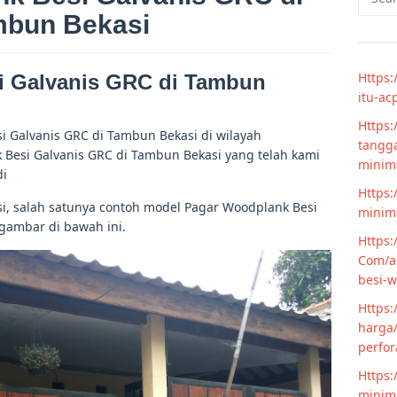
for:
bun Bekasi
Https:
i Galvanis GRC di Tambun
itu-ac
Https:
 Galvanis GRC di Tambun Bekasi di wilayah
tangga
Besi Galvanis GRC di Tambun Bekasi yang telah kami
minim
di
Https:
i, salah satunya contoh model Pagar Woodplank Besi
minima
gambar di bawah ini.
Https:
Com/ar
besi-w
Https:
harga/
perfor
Https:
minima