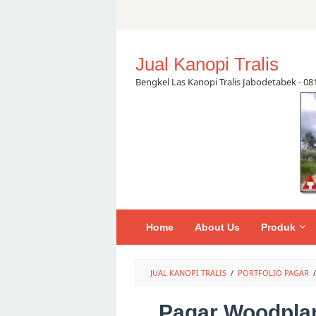
Skip
to
content
Jual Kanopi Tralis
Bengkel Las Kanopi Tralis Jabodetabek - 0
Home
About Us
Produk
JUAL KANOPI TRALIS
/
PORTFOLIO PAGAR
/
Pagar Woodplan