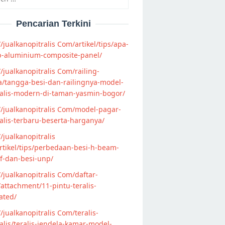
Pencarian Terkini
//jualkanopitralis Com/artikel/tips/apa-
p-aluminium-composite-panel/
//jualkanopitralis Com/railing-
/tangga-besi-dan-railingnya-model-
alis-modern-di-taman-yasmin-bogor/
//jualkanopitralis Com/model-pagar-
lis-terbaru-beserta-harganya/
//jualkanopitralis
tikel/tips/perbedaan-besi-h-beam-
f-dan-besi-unp/
//jualkanopitralis Com/daftar-
attachment/11-pintu-teralis-
ated/
//jualkanopitralis Com/teralis-
lis/teralis-jendela-kamar-model-