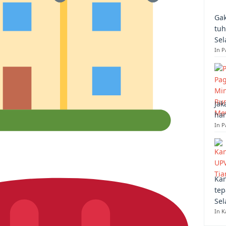
Gak
tuh
Sel
In 
Jak
han
In P
Kan
tep
Sel
In K