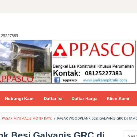
8125227383
Hubungi Kami
Daftar Isi
Daftar Harga
Klien Kami
PAGAR MINIMALIS MOTIF KAYU
/
PAGAR WOODPLANK BESI GALVANIS GRC DI TAM
k Besi Galvanis GRC di
Searc