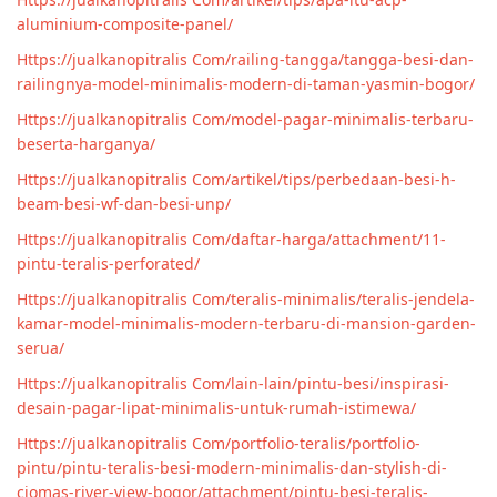
aluminium-composite-panel/
Https://jualkanopitralis Com/railing-tangga/tangga-besi-dan-
railingnya-model-minimalis-modern-di-taman-yasmin-bogor/
Https://jualkanopitralis Com/model-pagar-minimalis-terbaru-
beserta-harganya/
Https://jualkanopitralis Com/artikel/tips/perbedaan-besi-h-
beam-besi-wf-dan-besi-unp/
Https://jualkanopitralis Com/daftar-harga/attachment/11-
pintu-teralis-perforated/
Https://jualkanopitralis Com/teralis-minimalis/teralis-jendela-
kamar-model-minimalis-modern-terbaru-di-mansion-garden-
serua/
Https://jualkanopitralis Com/lain-lain/pintu-besi/inspirasi-
desain-pagar-lipat-minimalis-untuk-rumah-istimewa/
Https://jualkanopitralis Com/portfolio-teralis/portfolio-
pintu/pintu-teralis-besi-modern-minimalis-dan-stylish-di-
ciomas-river-view-bogor/attachment/pintu-besi-teralis-