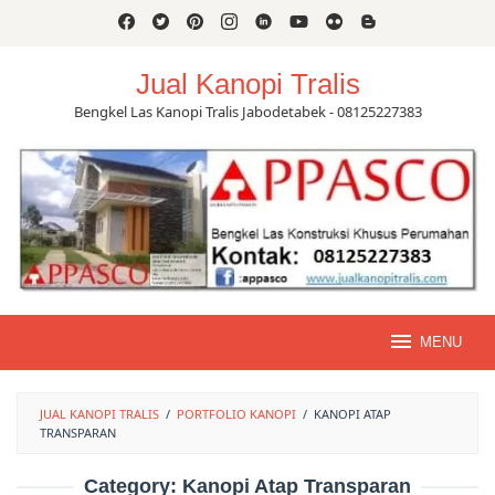
Skip
to
content
Jual Kanopi Tralis
Bengkel Las Kanopi Tralis Jabodetabek - 08125227383
MENU
JUAL KANOPI TRALIS
/
PORTFOLIO KANOPI
/
KANOPI ATAP
TRANSPARAN
Category:
Kanopi Atap Transparan