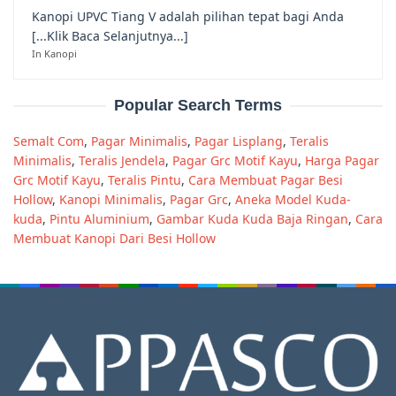
Kanopi UPVC Tiang V adalah pilihan tepat bagi Anda
[...Klik Baca Selanjutnya...]
In Kanopi
Popular Search Terms
Semalt Com
,
Pagar Minimalis
,
Pagar Lisplang
,
Teralis
Minimalis
,
Teralis Jendela
,
Pagar Grc Motif Kayu
,
Harga Pagar
Grc Motif Kayu
,
Teralis Pintu
,
Cara Membuat Pagar Besi
Hollow
,
Kanopi Minimalis
,
Pagar Grc
,
Aneka Model Kuda-
kuda
,
Pintu Aluminium
,
Gambar Kuda Kuda Baja Ringan
,
Cara
Membuat Kanopi Dari Besi Hollow