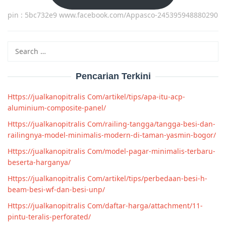
pin : 5bc732e9 www.facebook.com/Appasco-245395948880290
Search
for:
Pencarian Terkini
Https://jualkanopitralis Com/artikel/tips/apa-itu-acp-
aluminium-composite-panel/
Https://jualkanopitralis Com/railing-tangga/tangga-besi-dan-
railingnya-model-minimalis-modern-di-taman-yasmin-bogor/
Https://jualkanopitralis Com/model-pagar-minimalis-terbaru-
beserta-harganya/
Https://jualkanopitralis Com/artikel/tips/perbedaan-besi-h-
beam-besi-wf-dan-besi-unp/
Https://jualkanopitralis Com/daftar-harga/attachment/11-
pintu-teralis-perforated/