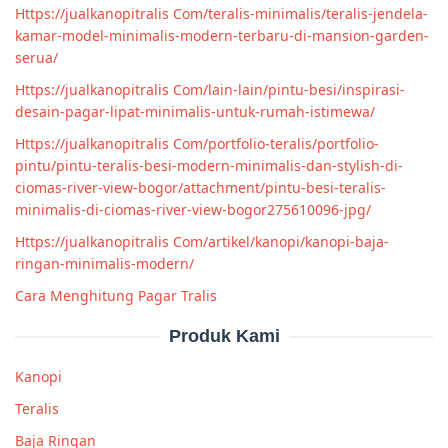
Https://jualkanopitralis Com/teralis-minimalis/teralis-jendela-
kamar-model-minimalis-modern-terbaru-di-mansion-garden-
serua/
Https://jualkanopitralis Com/lain-lain/pintu-besi/inspirasi-
desain-pagar-lipat-minimalis-untuk-rumah-istimewa/
Https://jualkanopitralis Com/portfolio-teralis/portfolio-
pintu/pintu-teralis-besi-modern-minimalis-dan-stylish-di-
ciomas-river-view-bogor/attachment/pintu-besi-teralis-
minimalis-di-ciomas-river-view-bogor275610096-jpg/
Https://jualkanopitralis Com/artikel/kanopi/kanopi-baja-
ringan-minimalis-modern/
Cara Menghitung Pagar Tralis
Produk Kami
Kanopi
Teralis
Baja Ringan