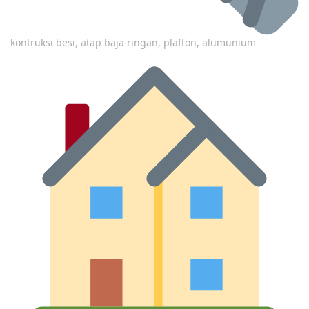
kontruksi besi, atap baja ringan, plaffon, alumunium