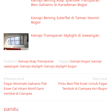
Kanopi Bening Atap Spandek Transparan
Besi Galvanis di Karadenan Bogor
Kanopi Bening Solarflat di Taman Yasmin
Bogor
Kanopi Transparan Skylight di Sawangan
Posted in
Kanopi Atap Transparan
Tagged
kanopi bogor
,
kanopi
sawangan
,
kanopi skylight
,
kanopi skylight bogor
Post
Previous post
Next post
Pagar Minimalis Galvanis Plat
Pintu Besi Plat Esser Untuk Pagar
navigation
Esser Cat Hitam Motif Garis
Tembok di Ciampea Asri Bogor
Vertikal di Ciampea
pandu