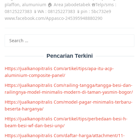
plaffon, alumunium 🏠 Area Jabodetabek ☎️Telp/sms :
08125227383 📱WA : 08125227383 📱pin : 5bc732e9
www.facebook.com/Appasco-245395948880290
Search
for:
Pencarian Terkini
Https://jualkanopitralis Com/artikel/tips/apa-itu-acp-
aluminium-composite-panel/
Https://jualkanopitralis Com/railing-tangga/tangga-besi-dan-
railingnya-model-minimalis-modern-di-taman-yasmin-bogor/
Https://jualkanopitralis Com/model-pagar-minimalis-terbaru-
beserta-harganya/
Https://jualkanopitralis Com/artikel/tips/perbedaan-besi-h-
beam-besi-wf-dan-besi-unp/
Https://jualkanopitralis Com/daftar-harga/attachment/11-