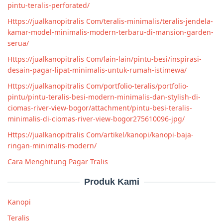
pintu-teralis-perforated/
Https://jualkanopitralis Com/teralis-minimalis/teralis-jendela-
kamar-model-minimalis-modern-terbaru-di-mansion-garden-
serua/
Https://jualkanopitralis Com/lain-lain/pintu-besi/inspirasi-
desain-pagar-lipat-minimalis-untuk-rumah-istimewa/
Https://jualkanopitralis Com/portfolio-teralis/portfolio-
pintu/pintu-teralis-besi-modern-minimalis-dan-stylish-di-
ciomas-river-view-bogor/attachment/pintu-besi-teralis-
minimalis-di-ciomas-river-view-bogor275610096-jpg/
Https://jualkanopitralis Com/artikel/kanopi/kanopi-baja-
ringan-minimalis-modern/
Cara Menghitung Pagar Tralis
Produk Kami
Kanopi
Teralis