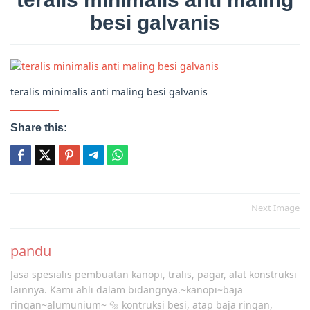
besi galvanis
teralis minimalis anti maling besi galvanis
Share this:
Post
Next Image
navigation
pandu
Jasa spesialis pembuatan kanopi, tralis, pagar, alat konstruksi
lainnya. Kami ahli dalam bidangnya.~kanopi~baja
ringan~alumunium~ 🔩 kontruksi besi, atap baja ringan,