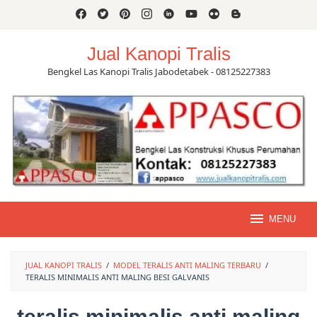
Skip
to
content
Jual Kanopi Tralis
Bengkel Las Kanopi Tralis Jabodetabek - 08125227383
MENU
JUAL KANOPI TRALIS
/
MODEL TERALIS ANTI MALING TERBARU
/
TERALIS MINIMALIS ANTI MALING BESI GALVANIS
teralis minimalis anti maling