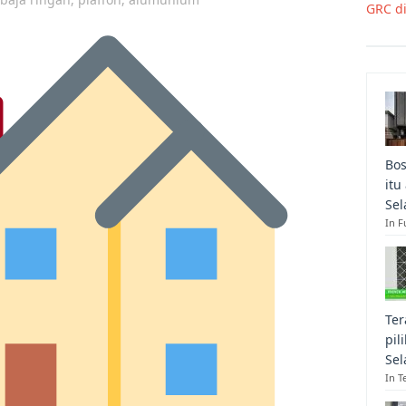
GRC d
Bos
itu
Sel
In F
Ter
pil
Sel
In T