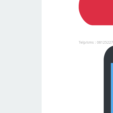
Telp/sms : 0812522