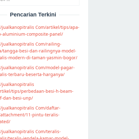
Pencarian Terkini
//jualkanopitralis Com/artikel/tips/apa-
p-aluminium-composite-panel/
//jualkanopitralis Com/railing-
/tangga-besi-dan-railingnya-model-
alis-modern-di-taman-yasmin-bogor/
//jualkanopitralis Com/model-pagar-
lis-terbaru-beserta-harganya/
//jualkanopitralis
tikel/tips/perbedaan-besi-h-beam-
f-dan-besi-unp/
//jualkanopitralis Com/daftar-
attachment/11-pintu-teralis-
ated/
//jualkanopitralis Com/teralis-
lis/teralis-jendela-kamar-model-