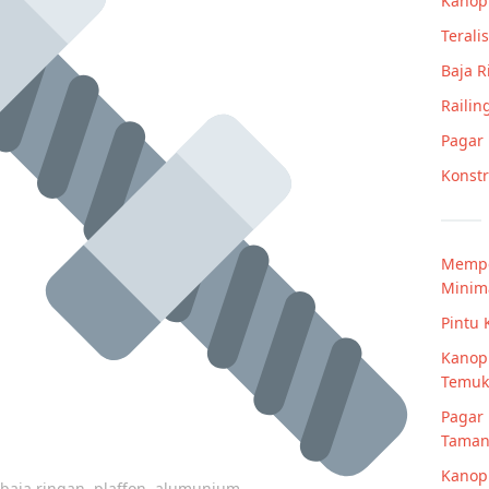
Kanop
Teralis
Baja 
Railin
Pagar
Konstr
Mempe
Minima
Pintu 
Kanopi
Temuk
Pagar 
Taman
Kanop
p baja ringan, plaffon, alumunium