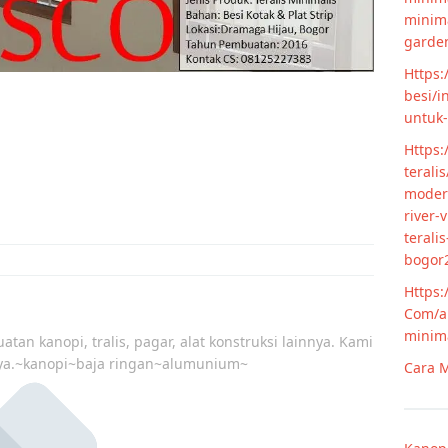
minim
garde
Https:
besi/i
untuk
Https:
terali
modern
river-
terali
bogor
Https:
Com/ar
minim
atan kanopi, tralis, pagar, alat konstruksi lainnya. Kami
ya.~kanopi~baja ringan~alumunium~
Cara M