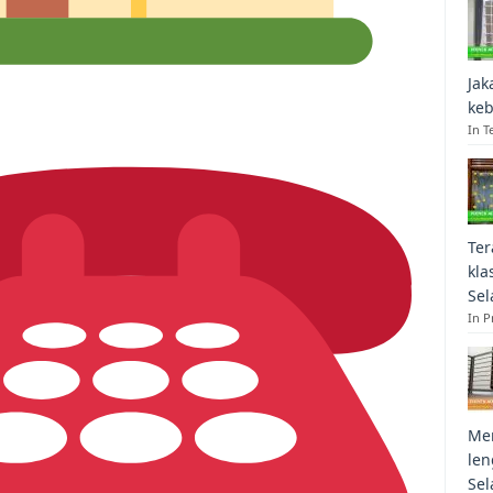
Jak
keb
In T
Ter
kla
Sel
In 
Mem
len
Sel