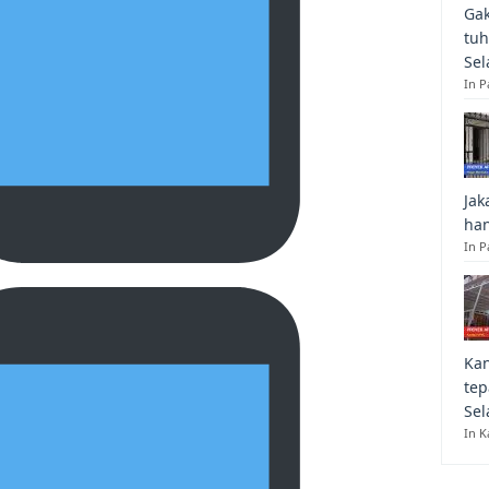
Gak
tuh
Sel
In 
Jak
han
In P
Kan
tep
Sel
In K