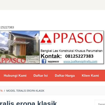
8125227383
Hubungi Kami
Daftar Isi
Daftar Harga
Klien Kami
PA
/
MODEL TERALIS EROPA KLASIK
ralis eropa klasik
Searc