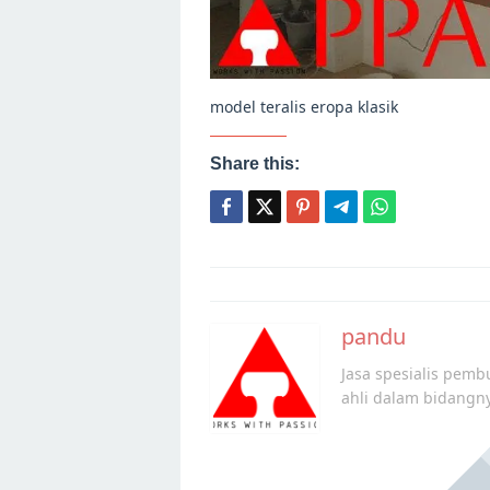
model teralis eropa klasik
Share this:
Post
navigation
pandu
Jasa spesialis pembu
ahli dalam bidangn