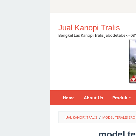
Skip
to
content
Jual Kanopi Tralis
Bengkel Las Kanopi Tralis Jabodetabek - 0
Home
About Us
Produk
JUAL KANOPI TRALIS
/
MODEL TERALIS ERO
model te