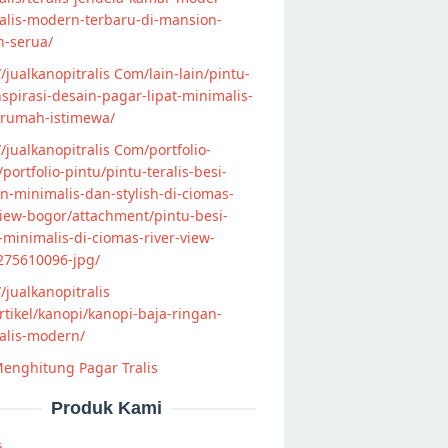
alis-modern-terbaru-di-mansion-
n-serua/
//jualkanopitralis Com/lain-lain/pintu-
nspirasi-desain-pagar-lipat-minimalis-
-rumah-istimewa/
//jualkanopitralis Com/portfolio-
s/portfolio-pintu/pintu-teralis-besi-
-minimalis-dan-stylish-di-ciomas-
view-bogor/attachment/pintu-besi-
s-minimalis-di-ciomas-river-view-
275610096-jpg/
//jualkanopitralis
tikel/kanopi/kanopi-baja-ringan-
alis-modern/
enghitung Pagar Tralis
Produk Kami