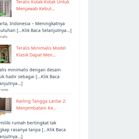
Teralis Kotak-Kotak Untuk
Menjawab Kebut…
arta, Indonesia – Meningkatnya
utuhan [...Klik Baca Selanjutnya...]
eralis
Teralis Minimalis Model
Klasik Dapat Men…
alis minimalis dengan desain
sik hadir sebagai [...Klik Baca
anjutnya...]
Promo
Railing Tangga Lantai 2:
Menjembatani Ke…
iliki rumah bertingkat tak
gkap rasanya tanpa [...Klik Baca
anjutnya...]