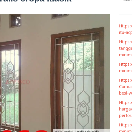
for:
Https:
itu-ac
Https:
tangga
minim
Https:
minima
Https:
Com/ar
besi-w
Https:
harga/
perfor
Https:
minima