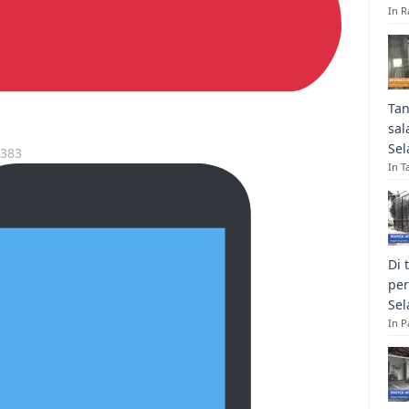
In R
Tan
sal
Sel
7383
In T
Di 
per
Sel
In 