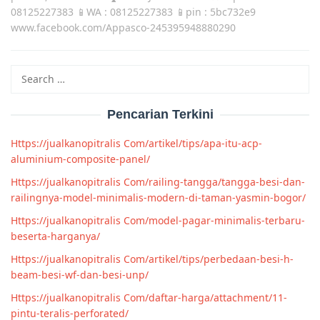
08125227383 📱WA : 08125227383 📱pin : 5bc732e9
www.facebook.com/Appasco-245395948880290
Search
for:
Pencarian Terkini
Https://jualkanopitralis Com/artikel/tips/apa-itu-acp-
aluminium-composite-panel/
Https://jualkanopitralis Com/railing-tangga/tangga-besi-dan-
railingnya-model-minimalis-modern-di-taman-yasmin-bogor/
Https://jualkanopitralis Com/model-pagar-minimalis-terbaru-
beserta-harganya/
Https://jualkanopitralis Com/artikel/tips/perbedaan-besi-h-
beam-besi-wf-dan-besi-unp/
Https://jualkanopitralis Com/daftar-harga/attachment/11-
pintu-teralis-perforated/