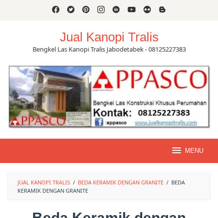
Skip
to
content
Jual Kanopi Tralis
Bengkel Las Kanopi Tralis Jabodetabek - 08125227383
MENU
JUAL KANOPI TRALIS
/
BEDA KERAMIK DENGAN GRANITE
/
BEDA
KERAMIK DENGAN GRANITE
Beda Keramik dengan