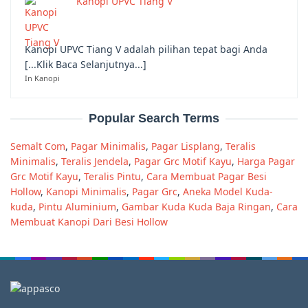
Kanopi UPVC Tiang V
Kanopi UPVC Tiang V adalah pilihan tepat bagi Anda
[...Klik Baca Selanjutnya...]
In Kanopi
Popular Search Terms
Semalt Com
,
Pagar Minimalis
,
Pagar Lisplang
,
Teralis
Minimalis
,
Teralis Jendela
,
Pagar Grc Motif Kayu
,
Harga Pagar
Grc Motif Kayu
,
Teralis Pintu
,
Cara Membuat Pagar Besi
Hollow
,
Kanopi Minimalis
,
Pagar Grc
,
Aneka Model Kuda-
kuda
,
Pintu Aluminium
,
Gambar Kuda Kuda Baja Ringan
,
Cara
Membuat Kanopi Dari Besi Hollow