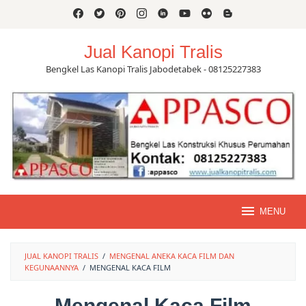
Skip
to
content
Jual Kanopi Tralis
Bengkel Las Kanopi Tralis Jabodetabek - 08125227383
MENU
JUAL KANOPI TRALIS
/
MENGENAL ANEKA KACA FILM DAN
KEGUNAANNYA
/
MENGENAL KACA FILM
Mengenal Kaca Film