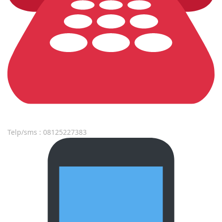
Telp/sms : 08125227383