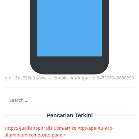
pin : 5bc732e9 www.facebook.com/Appasco-245395948880290
Search
for:
Pencarian Terkini
Https://jualkanopitralis Com/artikel/tips/apa-itu-acp-
aluminium-composite-panel/