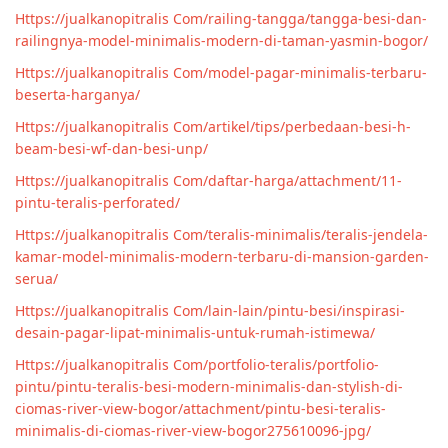
Https://jualkanopitralis Com/railing-tangga/tangga-besi-dan-
railingnya-model-minimalis-modern-di-taman-yasmin-bogor/
Https://jualkanopitralis Com/model-pagar-minimalis-terbaru-
beserta-harganya/
Https://jualkanopitralis Com/artikel/tips/perbedaan-besi-h-
beam-besi-wf-dan-besi-unp/
Https://jualkanopitralis Com/daftar-harga/attachment/11-
pintu-teralis-perforated/
Https://jualkanopitralis Com/teralis-minimalis/teralis-jendela-
kamar-model-minimalis-modern-terbaru-di-mansion-garden-
serua/
Https://jualkanopitralis Com/lain-lain/pintu-besi/inspirasi-
desain-pagar-lipat-minimalis-untuk-rumah-istimewa/
Https://jualkanopitralis Com/portfolio-teralis/portfolio-
pintu/pintu-teralis-besi-modern-minimalis-dan-stylish-di-
ciomas-river-view-bogor/attachment/pintu-besi-teralis-
minimalis-di-ciomas-river-view-bogor275610096-jpg/