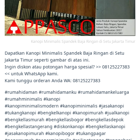
Kanopi Minimalis Spandek Baja Ringan di Setu Jakarta Timur
Dapatkan Kanopi Minimalis Spandek Baja Ringan di Setu
Jakarta Timur seperti gambar di atas ini.
Ingin diskon atau potongan harga spesial? >> 08125227383
<< untuk WhatsApp kami.
Kami tunggu orderan Anda WA: 08125227383
#rumahidaman #rumahidamanku #rumahidamankeluarga
#rumahminimalis #kanopi
#kanopiminimalismodern #kanopiminimalis #jasakanopi
#tukangkanopi #bengkelkanopi #kanopimurah #jualkanopi
#bengkellasmurah #bengkellasbogor #bengkellasdepok
#bengkellastangerang #diskonkanopi #bengkellaskanopi
#jasakanopimurah #kanopibogor #tukangpagar