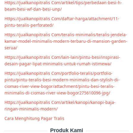
Https://jualkanopitralis Com/artikel/tips/perbedaan-besi-h-
beam-besi-wf-dan-besi-unp/
Https://jualkanopitralis Com/daftar-harga/attachment/11-
pintu-teralis-perforated/
Https://jualkanopitralis Com/teralis-minimalis/teralis-jendela-
kamar-model-minimalis-modern-terbaru-di-mansion-garden-
serua/
Https://jualkanopitralis Com/lain-lain/pintu-besi/inspirasi-
desain-pagar-lipat-minimalis-untuk-rumah-istimewa/
Https://jualkanopitralis Com/portfolio-teralis/portfolio-
pintu/pintu-teralis-besi-modern-minimalis-dan-stylish-di-
ciomas-river-view-bogor/attachment/pintu-besi-teralis-
minimalis-di-ciomas-river-view-bogor275610096-jpg/
Https://jualkanopitralis Com/artikel/kanopi/kanopi-baja-
ringan-minimalis-modern/
Cara Menghitung Pagar Tralis
Produk Kami