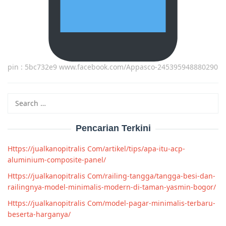
pin : 5bc732e9 www.facebook.com/Appasco-245395948880290
Search
for:
Pencarian Terkini
Https://jualkanopitralis Com/artikel/tips/apa-itu-acp-
aluminium-composite-panel/
Https://jualkanopitralis Com/railing-tangga/tangga-besi-dan-
railingnya-model-minimalis-modern-di-taman-yasmin-bogor/
Https://jualkanopitralis Com/model-pagar-minimalis-terbaru-
beserta-harganya/