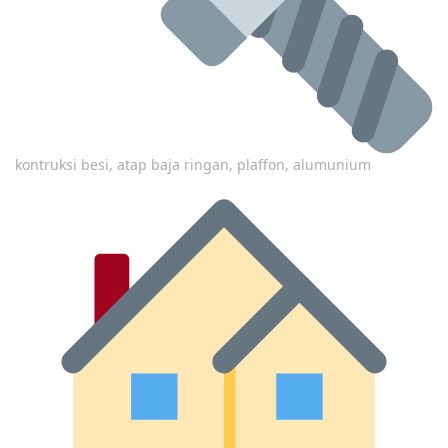
kontruksi besi, atap baja ringan, plaffon, alumunium