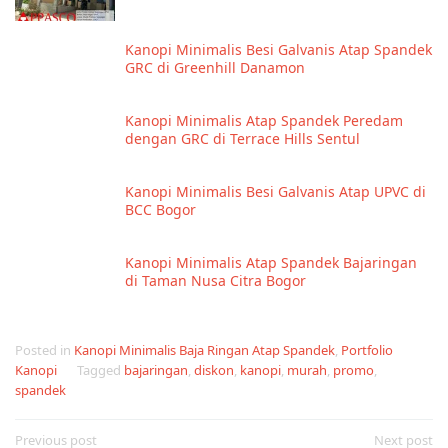
Kanopi Minimalis Besi Galvanis Atap Spandek
GRC di Greenhill Danamon
Kanopi Minimalis Atap Spandek Peredam
dengan GRC di Terrace Hills Sentul
Kanopi Minimalis Besi Galvanis Atap UPVC di
BCC Bogor
Kanopi Minimalis Atap Spandek Bajaringan
di Taman Nusa Citra Bogor
Posted in
Kanopi Minimalis Baja Ringan Atap Spandek
,
Portfolio
Kanopi
Tagged
bajaringan
,
diskon
,
kanopi
,
murah
,
promo
,
spandek
Post
Previous post
Next post