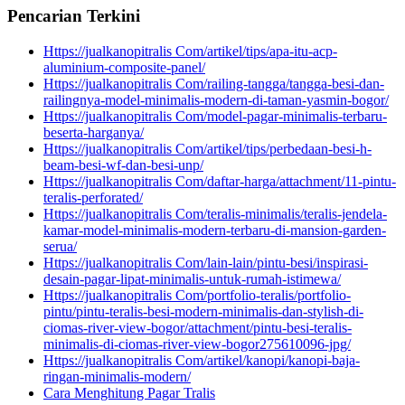
Pencarian Terkini
Https://jualkanopitralis Com/artikel/tips/apa-itu-acp-
aluminium-composite-panel/
Https://jualkanopitralis Com/railing-tangga/tangga-besi-dan-
railingnya-model-minimalis-modern-di-taman-yasmin-bogor/
Https://jualkanopitralis Com/model-pagar-minimalis-terbaru-
beserta-harganya/
Https://jualkanopitralis Com/artikel/tips/perbedaan-besi-h-
beam-besi-wf-dan-besi-unp/
Https://jualkanopitralis Com/daftar-harga/attachment/11-pintu-
teralis-perforated/
Https://jualkanopitralis Com/teralis-minimalis/teralis-jendela-
kamar-model-minimalis-modern-terbaru-di-mansion-garden-
serua/
Https://jualkanopitralis Com/lain-lain/pintu-besi/inspirasi-
desain-pagar-lipat-minimalis-untuk-rumah-istimewa/
Https://jualkanopitralis Com/portfolio-teralis/portfolio-
pintu/pintu-teralis-besi-modern-minimalis-dan-stylish-di-
ciomas-river-view-bogor/attachment/pintu-besi-teralis-
minimalis-di-ciomas-river-view-bogor275610096-jpg/
Https://jualkanopitralis Com/artikel/kanopi/kanopi-baja-
ringan-minimalis-modern/
Cara Menghitung Pagar Tralis