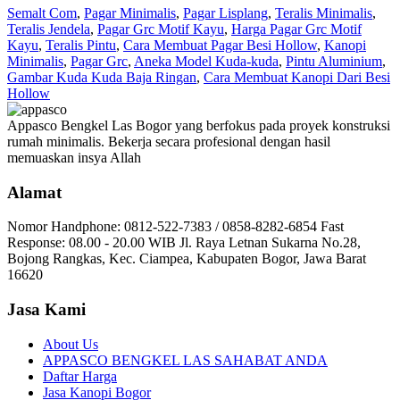
Semalt Com
,
Pagar Minimalis
,
Pagar Lisplang
,
Teralis Minimalis
,
Teralis Jendela
,
Pagar Grc Motif Kayu
,
Harga Pagar Grc Motif
Kayu
,
Teralis Pintu
,
Cara Membuat Pagar Besi Hollow
,
Kanopi
Minimalis
,
Pagar Grc
,
Aneka Model Kuda-kuda
,
Pintu Aluminium
,
Gambar Kuda Kuda Baja Ringan
,
Cara Membuat Kanopi Dari Besi
Hollow
Appasco Bengkel Las Bogor yang berfokus pada proyek konstruksi
rumah minimalis. Bekerja secara profesional dengan hasil
memuaskan insya Allah
Alamat
Nomor Handphone: 0812-522-7383 / 0858-8282-6854 Fast
Response: 08.00 - 20.00 WIB Jl. Raya Letnan Sukarna No.28,
Bojong Rangkas, Kec. Ciampea, Kabupaten Bogor, Jawa Barat
16620
Jasa Kami
About Us
APPASCO BENGKEL LAS SAHABAT ANDA
Daftar Harga
Jasa Kanopi Bogor