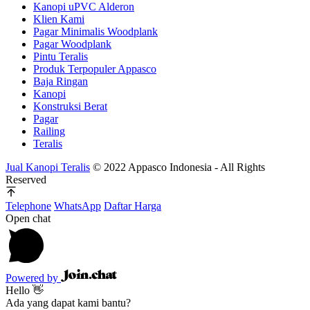
Kanopi uPVC Alderon
Klien Kami
Pagar Minimalis Woodplank
Pagar Woodplank
Pintu Teralis
Produk Terpopuler Appasco
Baja Ringan
Kanopi
Konstruksi Berat
Pagar
Railing
Teralis
Jual Kanopi Teralis
© 2022 Appasco Indonesia - All Rights
Reserved
Telephone
WhatsApp
Daftar Harga
Open chat
Powered by
Hello 👋
Ada yang dapat kami bantu?