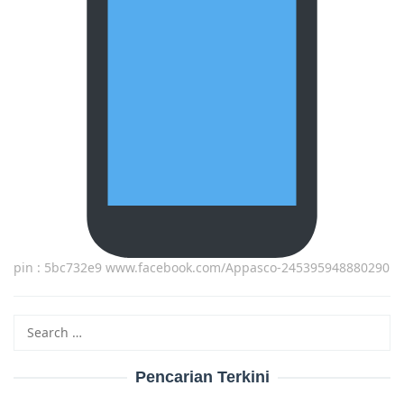
pin : 5bc732e9 www.facebook.com/Appasco-245395948880290
Search
for:
Pencarian Terkini