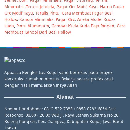
Semalt Com
,
Pagar Minimalis
,
Pagar Lisplang
,
Teralis
Minimalis
,
Teralis Jendela
,
Pagar Grc Motif Kayu
,
Harga Pagar
Grc Motif Kayu
,
Teralis Pintu
,
Cara Membuat Pagar Besi
Hollow
,
Kanopi Minimalis
,
Pagar Grc
,
Aneka Model Kuda-
kuda
,
Pintu Aluminium
,
Gambar Kuda Kuda Baja Ringan
,
Cara
Membuat Kanopi Dari Besi Hollow
Appasco Bengkel Las Bogor yang berfokus pada proyek
konstruksi rumah minimalis. Bekerja secara profesional
dengan hasil memuaskan insya Allah
Alamat
Nomor Handphone: 0812-522-7383 / 0858-8282-6854 Fast
Response: 08.00 - 20.00 WIB Jl. Raya Letnan Sukarna No.28,
Bojong Rangkas, Kec. Ciampea, Kabupaten Bogor, Jawa Barat
16620