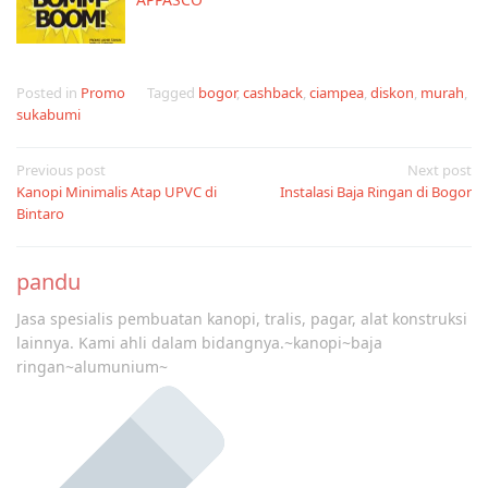
Posted in
Promo
Tagged
bogor
,
cashback
,
ciampea
,
diskon
,
murah
,
sukabumi
Post
Previous post
Next post
Kanopi Minimalis Atap UPVC di
Instalasi Baja Ringan di Bogor
navigation
Bintaro
pandu
Jasa spesialis pembuatan kanopi, tralis, pagar, alat konstruksi
lainnya. Kami ahli dalam bidangnya.~kanopi~baja
ringan~alumunium~