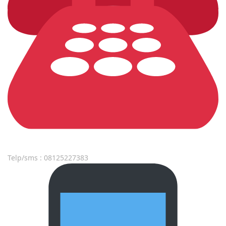
Telp/sms : 08125227383