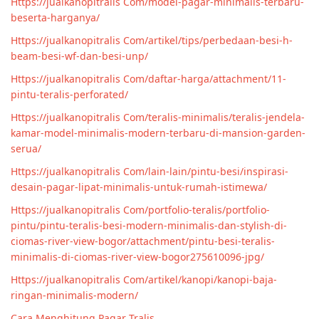
Https://jualkanopitralis Com/model-pagar-minimalis-terbaru-
beserta-harganya/
Https://jualkanopitralis Com/artikel/tips/perbedaan-besi-h-
beam-besi-wf-dan-besi-unp/
Https://jualkanopitralis Com/daftar-harga/attachment/11-
pintu-teralis-perforated/
Https://jualkanopitralis Com/teralis-minimalis/teralis-jendela-
kamar-model-minimalis-modern-terbaru-di-mansion-garden-
serua/
Https://jualkanopitralis Com/lain-lain/pintu-besi/inspirasi-
desain-pagar-lipat-minimalis-untuk-rumah-istimewa/
Https://jualkanopitralis Com/portfolio-teralis/portfolio-
pintu/pintu-teralis-besi-modern-minimalis-dan-stylish-di-
ciomas-river-view-bogor/attachment/pintu-besi-teralis-
minimalis-di-ciomas-river-view-bogor275610096-jpg/
Https://jualkanopitralis Com/artikel/kanopi/kanopi-baja-
ringan-minimalis-modern/
Cara Menghitung Pagar Tralis