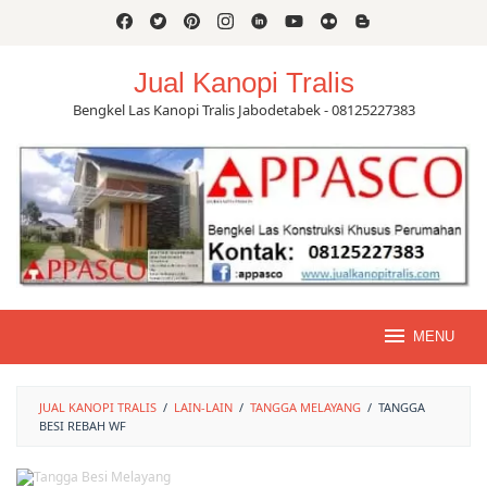
Skip
to
content
Jual Kanopi Tralis
Bengkel Las Kanopi Tralis Jabodetabek - 08125227383
MENU
JUAL KANOPI TRALIS
/
LAIN-LAIN
/
TANGGA MELAYANG
/
TANGGA
BESI REBAH WF