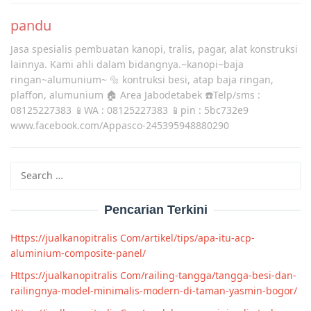
pandu
Jasa spesialis pembuatan kanopi, tralis, pagar, alat konstruksi
lainnya. Kami ahli dalam bidangnya.~kanopi~baja
ringan~alumunium~ 🔩 kontruksi besi, atap baja ringan,
plaffon, alumunium 🏠 Area Jabodetabek ☎️Telp/sms :
08125227383 📱WA : 08125227383 📱pin : 5bc732e9
www.facebook.com/Appasco-245395948880290
Search
for:
Pencarian Terkini
Https://jualkanopitralis Com/artikel/tips/apa-itu-acp-
aluminium-composite-panel/
Https://jualkanopitralis Com/railing-tangga/tangga-besi-dan-
railingnya-model-minimalis-modern-di-taman-yasmin-bogor/