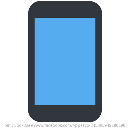
pin : 5bc732e9 www.facebook.com/Appasco-245395948880290