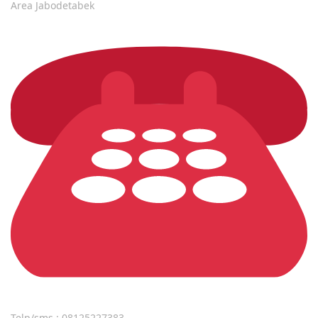
Area Jabodetabek
Telp/sms : 08125227383