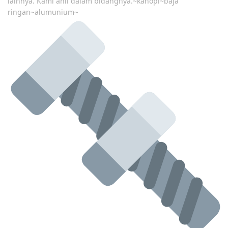
lainnya. Kami ahli dalam bidangnya.~kanopi~baja
ringan~alumunium~