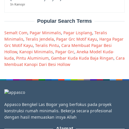
In Kanopi
Popular Search Terms
Semalt Com
,
Pagar Minimalis
,
Pagar Lisplang
,
Teralis
Minimalis
,
Teralis Jendela
,
Pagar Grc Motif Kayu
,
Harga Pagar
Grc Motif Kayu
,
Teralis Pintu
,
Cara Membuat Pagar Besi
Hollow
,
Kanopi Minimalis
,
Pagar Grc
,
Aneka Model Kuda-
kuda
,
Pintu Aluminium
,
Gambar Kuda Kuda Baja Ringan
,
Cara
Membuat Kanopi Dari Besi Hollow
Appasco Bengkel Las Bogor yang berfokus pada proyek
konstruksi rumah minimalis. Bekerja secara profesional
dengan hasil memuaskan insya Allah
Alamat