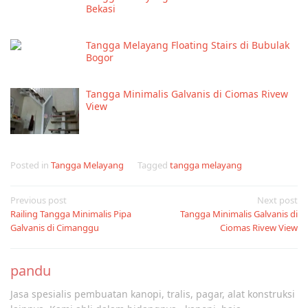
Bekasi
Tangga Melayang Floating Stairs di Bubulak
Bogor
Tangga Minimalis Galvanis di Ciomas Rivew
View
Posted in
Tangga Melayang
Tagged
tangga melayang
Post
Previous post
Next post
Railing Tangga Minimalis Pipa
Tangga Minimalis Galvanis di
navigation
Galvanis di Cimanggu
Ciomas Rivew View
pandu
Jasa spesialis pembuatan kanopi, tralis, pagar, alat konstruksi