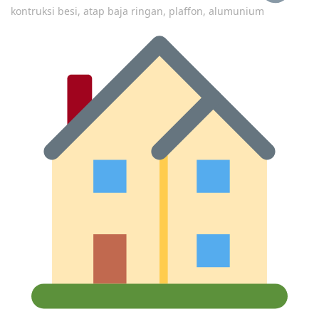
kontruksi besi, atap baja ringan, plaffon, alumunium