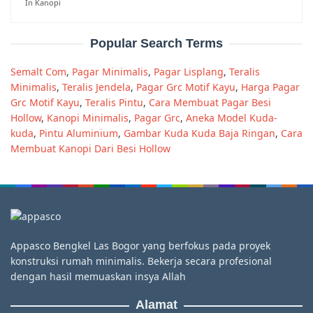
In Kanopi
Popular Search Terms
Semalt Com
,
Pagar Minimalis
,
Pagar Lisplang
,
Teralis
Minimalis
,
Teralis Jendela
,
Pagar Grc Motif Kayu
,
Harga Pagar
Grc Motif Kayu
,
Teralis Pintu
,
Cara Membuat Pagar Besi
Hollow
,
Kanopi Minimalis
,
Pagar Grc
,
Aneka Model Kuda-
kuda
,
Pintu Aluminium
,
Gambar Kuda Kuda Baja Ringan
,
Cara
Membuat Kanopi Dari Besi Hollow
Appasco Bengkel Las Bogor yang berfokus pada proyek
konstruksi rumah minimalis. Bekerja secara profesional
dengan hasil memuaskan insya Allah
Alamat