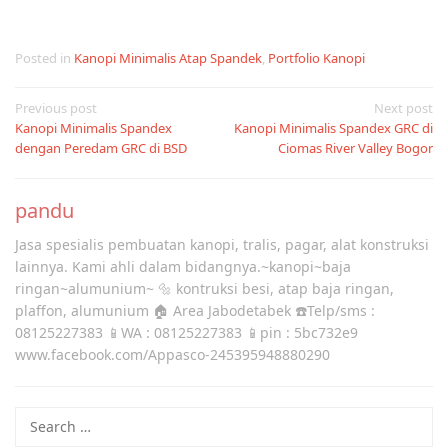
Posted in
Kanopi Minimalis Atap Spandek
,
Portfolio Kanopi
Post
Previous post
Next post
Kanopi Minimalis Spandex
Kanopi Minimalis Spandex GRC di
navigation
dengan Peredam GRC di BSD
Ciomas River Valley Bogor
pandu
Jasa spesialis pembuatan kanopi, tralis, pagar, alat konstruksi
lainnya. Kami ahli dalam bidangnya.~kanopi~baja
ringan~alumunium~ 🔩 kontruksi besi, atap baja ringan,
plaffon, alumunium 🏠 Area Jabodetabek ☎️Telp/sms :
08125227383 📱WA : 08125227383 📱pin : 5bc732e9
www.facebook.com/Appasco-245395948880290
Search
for: