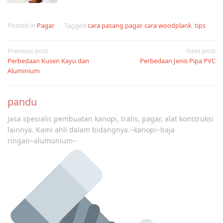
Posted in
Pagar
Tagged
cara pasang pagar
,
cara woodplank
,
tips
Post
Previous post
Next post
Perbedaan Kusen Kayu dan
Perbedaan Jenis Pipa PVC
navigation
Aluminium
pandu
Jasa spesialis pembuatan kanopi, tralis, pagar, alat konstruksi
lainnya. Kami ahli dalam bidangnya.~kanopi~baja
ringan~alumunium~