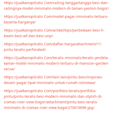
Https://jualkanopitralis Com/railing-tangga/tangga-besi-dan-
railingnya-model-minimalis-modern-di-taman-yasmin-bogor/
Https://jualkanopitralis Com/model-pagar-minimalis-terbaru-
beserta-harganya/
Https://jualkanopitralis Com/artikel/tips/perbedaan-besi-h-
beam-besi-wf-dan-besi-unp/
Https://jualkanopitralis Com/daftar-harga/attachment/11-
pintu-teralis-perforated/
Https://jualkanopitralis Com/teralis-minimalis/teralis-jendela-
kamar-model-minimalis-modern-terbaru-di-mansion-garden-
serua/
Https://jualkanopitralis Com/lain-lain/pintu-besi/inspirasi-
desain-pagar-lipat-minimalis-untuk-rumah-istimewa/
Https://jualkanopitralis Com/portfolio-teralis/portfolio-
pintu/pintu-teralis-besi-modern-minimalis-dan-stylish-di-
ciomas-river-view-bogor/attachment/pintu-besi-teralis-
minimalis-di-ciomas-river-view-bogor275610096-jpg/