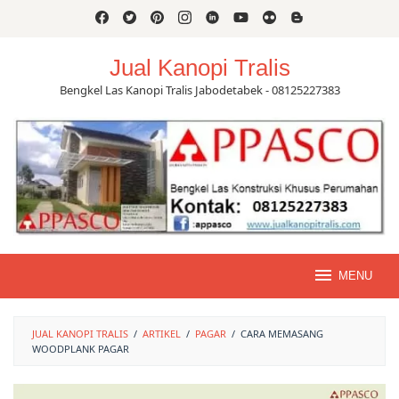
Skip
to
content
Jual Kanopi Tralis
Bengkel Las Kanopi Tralis Jabodetabek - 08125227383
MENU
JUAL KANOPI TRALIS
/
ARTIKEL
/
PAGAR
/
CARA MEMASANG
WOODPLANK PAGAR