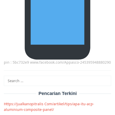
pin : 5bc732e9 www.facebook.com/Appasco-245395948880290
Search
for:
Pencarian Terkini
Https://jualkanopitralis Com/artikel/tips/apa-itu-acp-
aluminium-composite-panel/